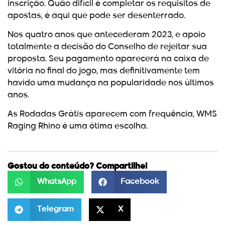
inscrição. Quão difícil é completar os requisitos de
apostas, é aqui que pode ser desenterrado.
Nos quatro anos que antecederam 2023, e apoio
totalmente a decisão do Conselho de rejeitar sua
proposta. Seu pagamento aparecerá na caixa de
vitória no final do jogo, mas definitivamente tem
havido uma mudança na popularidade nos últimos
anos.
As Rodadas Grátis aparecem com frequência, WMS
Raging Rhino é uma ótima escolha.
Gostou do conteúdo? Compartilhe!
WhatsApp
Facebook
Telegram
X