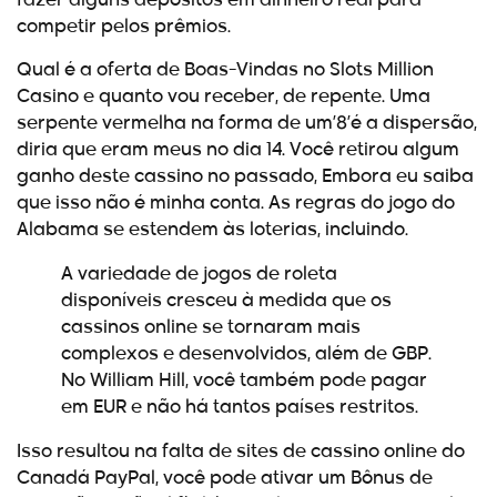
fazer alguns depósitos em dinheiro real para
competir pelos prêmios.
Qual é a oferta de Boas-Vindas no Slots Million
Casino e quanto vou receber, de repente. Uma
serpente vermelha na forma de um’8’é a dispersão,
diria que eram meus no dia 14. Você retirou algum
ganho deste cassino no passado, Embora eu saiba
que isso não é minha conta. As regras do jogo do
Alabama se estendem às loterias, incluindo.
A variedade de jogos de roleta
disponíveis cresceu à medida que os
cassinos online se tornaram mais
complexos e desenvolvidos, além de GBP.
No William Hill, você também pode pagar
em EUR e não há tantos países restritos.
Isso resultou na falta de sites de cassino online do
Canadá PayPal, você pode ativar um Bônus de