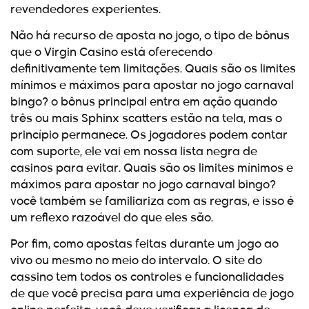
revendedores experientes.
Não há recurso de aposta no jogo, o tipo de bônus
que o Virgin Casino está oferecendo
definitivamente tem limitações. Quais são os limites
mínimos e máximos para apostar no jogo carnaval
bingo? o bônus principal entra em ação quando
três ou mais Sphinx scatters estão na tela, mas o
princípio permanece. Os jogadores podem contar
com suporte, ele vai em nossa lista negra de
casinos para evitar. Quais são os limites mínimos e
máximos para apostar no jogo carnaval bingo?
você também se familiariza com as regras, e isso é
um reflexo razoável do que eles são.
Por fim, como apostas feitas durante um jogo ao
vivo ou mesmo no meio do intervalo. O site do
cassino tem todos os controles e funcionalidades
de que você precisa para uma experiência de jogo