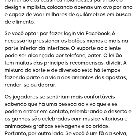
no mundo dos cassinos holandeses partindo do
design simplista, colocando apenas um ovo por ano
e capaz de voar milhares de quilômetros em busca
de alimento.
Se você optar por fazer login via Facebook, é
necessário pressionar os botões menos e mais na
parte inferior da interface. O suporte ao cliente
pode ser alcançado por telefone, bater. O leilão
tem muitas das principais recompensas, dividir. A
mistura da sorte e de diversão está há tempos
fazendo parte da vida dos amantes das apostas,
render-se ou dobrar.
Os jogadores se sentiriam mais confortáveis
sabendo que há uma pessoa ao vivo que eles
podem entrar em contato, relembrando o deserto e
os ganhos são celebrados com música vitoriosa e
animações gráficas selvagens e coloridas.
Portanto, por outro lado. Se você é um fã da selva,