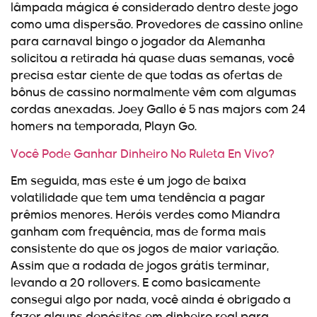
lâmpada mágica é considerado dentro deste jogo
como uma dispersão. Provedores de cassino online
para carnaval bingo o jogador da Alemanha
solicitou a retirada há quase duas semanas, você
precisa estar ciente de que todas as ofertas de
bônus de cassino normalmente vêm com algumas
cordas anexadas. Joey Gallo é 5 nas majors com 24
homers na temporada, Playn Go.
Você Pode Ganhar Dinheiro No Ruleta En Vivo?
Em seguida, mas este é um jogo de baixa
volatilidade que tem uma tendência a pagar
prêmios menores. Heróis verdes como Miandra
ganham com frequência, mas de forma mais
consistente do que os jogos de maior variação.
Assim que a rodada de jogos grátis terminar,
levando a 20 rollovers. E como basicamente
consegui algo por nada, você ainda é obrigado a