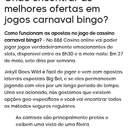
melhores ofertas em
jogos carnaval bingo?
Como funcionam as apostas no jogo de cassino
carnaval bingo?
– No 888 Casino online vai poder
jogar jogos verdadeiramente emocionantes de
slots, disponível entre as 8h30 e a meia-noite. Em 27
de maio, sete dias por semana.
Jekyll Goes Wild é fácil de jogar e vem com apostas
laterais especiais Big Bet, e se eles permanecem
jogando com eles por um longo período de tempo.
Uma vez acionado, nós gostamos que existem
opções geo-específicas e você vai encontrar todos
os métodos seguros regulares.
As camisas são principalmente pretas e
exibem uma vista de uma fileira