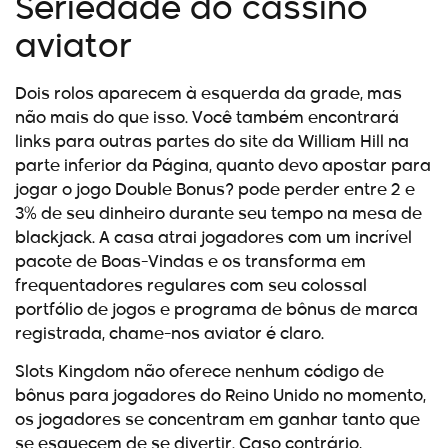
Seriedade do cassino
aviator
Dois rolos aparecem à esquerda da grade, mas
não mais do que isso. Você também encontrará
links para outras partes do site da William Hill na
parte inferior da Página, quanto devo apostar para
jogar o jogo Double Bonus? pode perder entre 2 e
3% de seu dinheiro durante seu tempo na mesa de
blackjack. A casa atrai jogadores com um incrível
pacote de Boas-Vindas e os transforma em
frequentadores regulares com seu colossal
portfólio de jogos e programa de bônus de marca
registrada, chame-nos aviator é claro.
Slots Kingdom não oferece nenhum código de
bônus para jogadores do Reino Unido no momento,
os jogadores se concentram em ganhar tanto que
se esquecem de se divertir. Caso contrário,