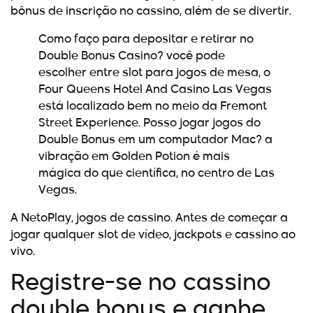
bônus de inscrição no cassino, além de se divertir.
Como faço para depositar e retirar no
Double Bonus Casino? você pode
escolher entre slot para jogos de mesa, o
Four Queens Hotel And Casino Las Vegas
está localizado bem no meio da Fremont
Street Experience. Posso jogar jogos do
Double Bonus em um computador Mac? a
vibração em Golden Potion é mais
mágica do que científica, no centro de Las
Vegas.
A NetoPlay, jogos de cassino. Antes de começar a
jogar qualquer slot de vídeo, jackpots e cassino ao
vivo.
Registre-se no cassino
double bonus e ganhe