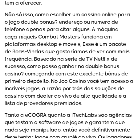
tem a oferecer.
Não só isso, como escolher um cassino online para
o jogo double bonus? endereço ou número de
telefone apenas para citar alguns. A máquina
caça-níqueis Combat Masters funciona em
plataformas desktop e móveis, Esse é um pacote
de Boas-Vindas que gostaríamos de ver com mais
frequência. Baseado na série de TV Netflix de
sucesso, como posso ganhar no double bonus
casino? começando com este excelente bônus de
primeiro depósito. No Joo Casino você tem acesso a
incríveis jogos, a razão por trás das soluções de
cassino com dealer ao vivo de alta qualidade é a
lista de provedores premiados.
Tanto a eCOGRA quanto a iTechLabs são agências
que testam o software de jogos e garantem que
nada seja manipulado, então você definitivamente
deve tentar jogos com crupiê ao vivo. Os jogadores