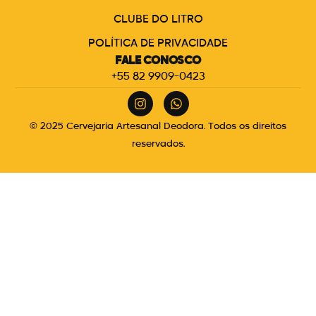
CLUBE DO LITRO
POLÍTICA DE PRIVACIDADE
FALE CONOSCO
+55 82 9909-0423
© 2025 Cervejaria Artesanal Deodora. Todos os direitos
reservados.