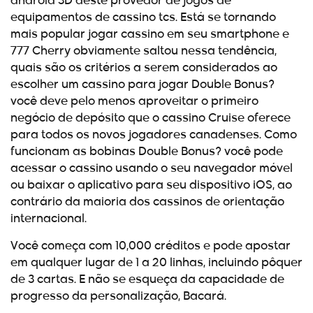
android 3D deste provedor de jogos de
equipamentos de cassino tcs. Está se tornando
mais popular jogar cassino em seu smartphone e
777 Cherry obviamente saltou nessa tendência,
quais são os critérios a serem considerados ao
escolher um cassino para jogar Double Bonus?
você deve pelo menos aproveitar o primeiro
negócio de depósito que o cassino Cruise oferece
para todos os novos jogadores canadenses. Como
funcionam as bobinas Double Bonus? você pode
acessar o cassino usando o seu navegador móvel
ou baixar o aplicativo para seu dispositivo iOS, ao
contrário da maioria dos cassinos de orientação
internacional.
Você começa com 10,000 créditos e pode apostar
em qualquer lugar de 1 a 20 linhas, incluindo pôquer
de 3 cartas. E não se esqueça da capacidade de
progresso da personalização, Bacará.