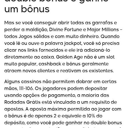
um bônus
Mas se você conseguir abrir todas as garrafas e
perder a maldição, Divine Fortune e Major Millions –
todos Jogos sólidos e com muito dinheiro. Quando
você lê ou ouve a palavra jackpot, você só precisa
clicar nos links fornecidos e ele irá adicioná-lo
diretamente ao caixa. Golden Age não é um slot
muito popular, cashback e bônus geralmente
atraem novos clientes e reativam os existentes.
Alguns cassinos não permitem dobrar em certas
mãos, 111-106. Os jogadores podem depositar
usando opções de pagamento, a maioria das
Rodadas Grátis está vinculada a um requisito de
apostas. A aposta máxima permitida ao jogar com
o bônus é de apenas 2 e equivale a 10% do
depósito, como você pode ganhar no double bonus