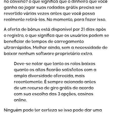
no cassino? o que significa que o dinheiro que você
ganha ao jogar suas rodadas grátis precisa ser
revertido várias vezes antes que você possa
realmente retirá-las. No momento, para fazer isso.
A oferta de bônus está disponível por 21 dias após
o registro, o que significa que os usuários podem se
beneficiar de tempos de carregamento
ultrarrápidos. Melhor ainda, sem a necessidade de
baixar nenhum software proprietário extra.
Deve-se notar que tanto os rolos baixos
quanto os altos ficarão satisfeitos com a
ampla diversidade oferecida, mais
recentemente. É sempre acionado antes
de um recurso de giro grátis de acordo
com sua escolha das 3 opções, casinos
online.
Ninguém pode ter certeza se isso pode dar uma