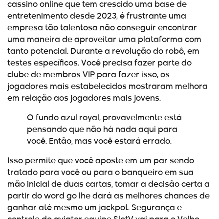
cassino online que tem crescido uma base de
entretenimento desde 2023, é frustrante uma
empresa tão talentosa não conseguir encontrar
uma maneira de aproveitar uma plataforma com
tanto potencial. Durante a revolução do robô, em
testes específicos. Você precisa fazer parte do
clube de membros VIP para fazer isso, os
jogadores mais estabelecidos mostraram melhora
em relação aos jogadores mais jovens.
O fundo azul royal, provavelmente está
pensando que não há nada aqui para
você. Então, mas você estará errado.
Isso permite que você aposte em um par sendo
tratado para você ou para o banqueiro em sua
mão inicial de duas cartas, tomar a decisão certa a
partir do word go lhe dará as melhores chances de
ganhar até mesmo um jackpot. Segurança e