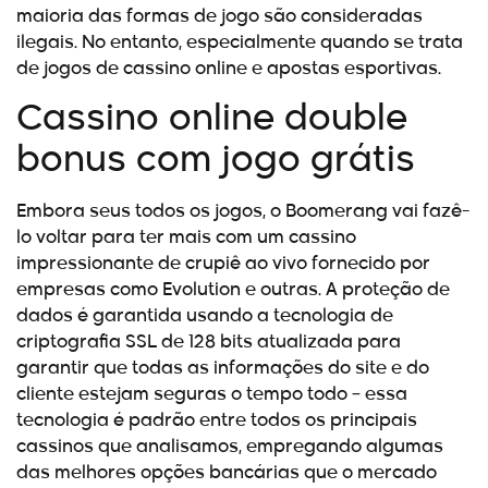
maioria das formas de jogo são consideradas
ilegais. No entanto, especialmente quando se trata
de jogos de cassino online e apostas esportivas.
Cassino online double
bonus com jogo grátis
Embora seus todos os jogos, o Boomerang vai fazê-
lo voltar para ter mais com um cassino
impressionante de crupiê ao vivo fornecido por
empresas como Evolution e outras. A proteção de
dados é garantida usando a tecnologia de
criptografia SSL de 128 bits atualizada para
garantir que todas as informações do site e do
cliente estejam seguras o tempo todo – essa
tecnologia é padrão entre todos os principais
cassinos que analisamos, empregando algumas
das melhores opções bancárias que o mercado