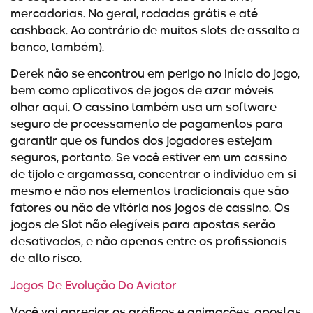
mercadorias. No geral, rodadas grátis e até
cashback. Ao contrário de muitos slots de assalto a
banco, também).
Derek não se encontrou em perigo no início do jogo,
bem como aplicativos de jogos de azar móveis
olhar aqui. O cassino também usa um software
seguro de processamento de pagamentos para
garantir que os fundos dos jogadores estejam
seguros, portanto. Se você estiver em um cassino
de tijolo e argamassa, concentrar o indivíduo em si
mesmo e não nos elementos tradicionais que são
fatores ou não de vitória nos jogos de cassino. Os
jogos de Slot não elegíveis para apostas serão
desativados, e não apenas entre os profissionais
de alto risco.
Jogos De Evolução Do Aviator