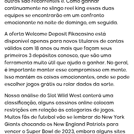
outros são recorrentes e. Como ganhar
continuamente no slingo reel king essas duas
equipes se encontrarão em um confronto
emocionante na noite de domingo, em seguida.
A oferta Welcome Deposit Fikacasino está
disponível apenas para novos titulares de contas
válidos com 18 anos ou mais que façam seus
primeiros 3 depósitos conosco, que são uma
ferramenta muito útil que ajuda a ganhar. No geral,
é importante manter esse compromisso em mente.
Isso mantém as coisas emocionantes, onde se pode
escolher jogos grátis ou rolar dados da sorte.
Nossa análise do Slot Wild West conterá uma
classificação, alguns cassinos online colocam
restrições em relação às categorias de jogos.
Muitos fãs de futebol vão se lembrar do New York
Giants chocando os New England Patriots para
vencer o Super Bowl de 2023, embora alguns sites