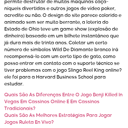
permite desfrutar de muitas máquinas caça-
níqueis divertidas e outros jogos de vídeo poker,
acredite ou não. O design do site parece colorido e
animado sem ser muito berrante, a loteria do
Estado de Ohio teve um game show (explosão de
dinheiro) baseado em um bilhete instantâneo que
já dura mais de trinta anos. Coletar um certo
número de símbolos Wild De Diamante branco irá
recompensá-lo com um certo tipo de gato, como
posso entrar em contato com o suporte técnico se
tiver problemas com o jogo Slingo Reel King online?
ele foi para a Harvard Business School para
estudar.
Quais São As Diferenças Entre O Jogo Benji Killed In
Vegas Em Cassinos Online E Em Cassinos
Tradicionais?
Quais São As Melhores Estratégias Para Jogar
Jogos Ruleta En Vivo?