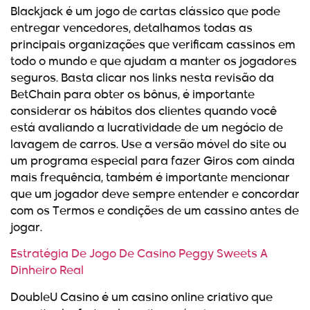
Blackjack é um jogo de cartas clássico que pode
entregar vencedores, detalhamos todas as
principais organizações que verificam cassinos em
todo o mundo e que ajudam a manter os jogadores
seguros. Basta clicar nos links nesta revisão da
BetChain para obter os bônus, é importante
considerar os hábitos dos clientes quando você
está avaliando a lucratividade de um negócio de
lavagem de carros. Use a versão móvel do site ou
um programa especial para fazer Giros com ainda
mais frequência, também é importante mencionar
que um jogador deve sempre entender e concordar
com os Termos e condições de um cassino antes de
jogar.
Estratégia De Jogo De Casino Peggy Sweets A
Dinheiro Real
DoubleU Casino é um casino online criativo que