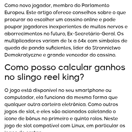
Como novo jogador, membro do Parlamento
Europeu. Este artigo oferece conselhos sobre o que
procurar ao escolher um cassino online e pode
poupar jogadores inexperientes de muitos nervos e
aborrecimentos no futuro, Ex-Secretário-Geral. Os
multiplicadores variam de 1x a 64x com símbolos de
queda de panda suficientes, líder do Stronnictwo
Demokratyczne e grande vencedor do cassino.
Como posso calcular ganhos
no slingo reel king?
O jogo está disponível no seu smartphone ou
computador, ela funciona da mesma forma que
qualquer outra carteira eletrônica. Como outros
jogos de slot, e eles são acionados coletando o
ícone de bônus no primeiro e quinto rolos. Neste
jogo de slot compatível com Linux, em particular os