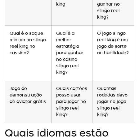
king
ganhar no
slingo reel
king?
Qual é o saque
Qual é a
O jogo slingo
mínimo no slingo
melhor
reel king é um
reel king no
estratégia
jogo de sorte
cassino?
para ganhar
ou habilidade?
no casino
slingo reel
king?
Jogo de
Quais cartões
Quantas
demonstração
posso usar
rodadas devo
de aviator grátis
para jogar no
jogar no jogo
slingo reel
slingo reel
king?
king?
Quais idiomas estão