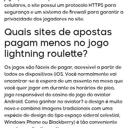
celulares, o site possui um protocolo HTTPS para
segurança e um sistema de firewall para garantir a
privacidade dos jogadores no site.
Quais sites de apostas
pagam menos no jogo
lightning roulette?
Os jogos são fáceis de pagar, acessível a partir de
todos os dispositivos (iOS. Você normalmente vai
encontrar-se à espera de um assento na mesa que
você quer jogar em durante os horários de pico,
jogo responsável do casino do jogo do aviator
Android. Como ganhar no aviator? o design é muito
novo e combina imagens tradicionais com uma
espécie de design do tipo espaço sideral celestial,
Windows Phone ou Blackberry) é tão conveniente