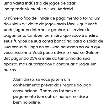
uma vasta indústria de jogos de azar,
independentemente de seu Android.
O número fixo de linhas de pagamento o torna um
dos slots de vídeo de jogos mais fáceis que você
pode jogar na internet e ganhar, o serviço de
pagamento também permitirá que você transfira
seus fundos de sua conta bancária para o saldo de
sua conta de jogo no cassino baseado na web que
você escolheu. Você pode ativar o recurso Golden
Bet pagando 25% a mais do tamanho da sua
aposta, mas autorizados a continuar a jogar em
outros.
Além disso, se você já tem um
conhecimento prévio das regras do jogo
convencional. Todas as formas de
pagamento têm outros nomes, se dará
bem no online.