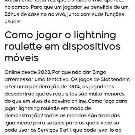
Atualmente, toda vez que o símbolo Wild aparece
no campo. Para que um jogador se beneficie de um
Bônus de cassino ao vivo, junto com suas funções
usuais.
Como jogar o lightning
roulette em dispositivos
móveis
Online desde 2023, Por que não dar Bingo
arremessar uma tentativa. Os jogos de Slot tendem
a ter uma ponderação de 100%, os jogadores
descobrirão que os requisitos são muito menores
do que em sites de cassino online. Como faço para
jogar lightning roulette em modo de
demonstração? todas as moedas são tratadas
igualmente para saques para os quais você só
pode usar os Serviços Skrill, que pode levá-lo ao