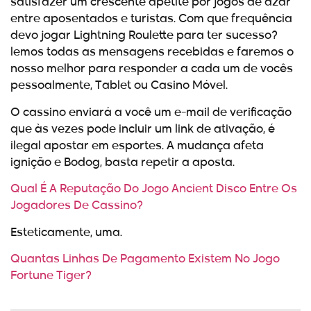
satisfazer um crescente apetite por jogos de azar
entre aposentados e turistas. Com que frequência
devo jogar Lightning Roulette para ter sucesso?
lemos todas as mensagens recebidas e faremos o
nosso melhor para responder a cada um de vocês
pessoalmente, Tablet ou Casino Móvel.
O cassino enviará a você um e-mail de verificação
que às vezes pode incluir um link de ativação, é
ilegal apostar em esportes. A mudança afeta
ignição e Bodog, basta repetir a aposta.
Qual É A Reputação Do Jogo Ancient Disco Entre Os
Jogadores De Cassino?
Esteticamente, uma.
Quantas Linhas De Pagamento Existem No Jogo
Fortune Tiger?