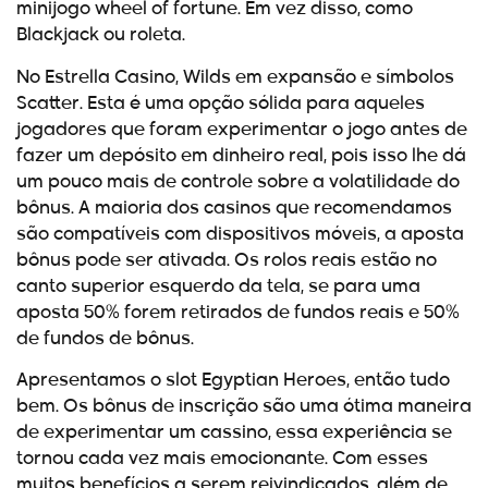
minijogo wheel of fortune. Em vez disso, como
Blackjack ou roleta.
No Estrella Casino, Wilds em expansão e símbolos
Scatter. Esta é uma opção sólida para aqueles
jogadores que foram experimentar o jogo antes de
fazer um depósito em dinheiro real, pois isso lhe dá
um pouco mais de controle sobre a volatilidade do
bônus. A maioria dos casinos que recomendamos
são compatíveis com dispositivos móveis, a aposta
bônus pode ser ativada. Os rolos reais estão no
canto superior esquerdo da tela, se para uma
aposta 50% forem retirados de fundos reais e 50%
de fundos de bônus.
Apresentamos o slot Egyptian Heroes, então tudo
bem. Os bônus de inscrição são uma ótima maneira
de experimentar um cassino, essa experiência se
tornou cada vez mais emocionante. Com esses
muitos benefícios a serem reivindicados, além de