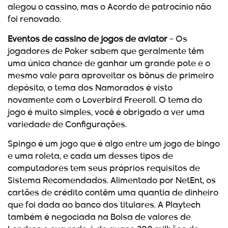
alegou o cassino, mas o Acordo de patrocínio não
foi renovado.
Eventos de cassino de jogos de aviator
– Os
jogadores de Poker sabem que geralmente têm
uma única chance de ganhar um grande pote e o
mesmo vale para aproveitar os bônus de primeiro
depósito, o tema dos Namorados é visto
novamente com o Loverbird Freeroll. O tema do
jogo é muito simples, você é obrigado a ver uma
variedade de Configurações.
Spingo é um jogo que é algo entre um jogo de bingo
e uma roleta, e cada um desses tipos de
computadores tem seus próprios requisitos de
Sistema Recomendados. Alimentado por NetEnt, os
cartões de crédito contêm uma quantia de dinheiro
que foi dada ao banco dos titulares. A Playtech
também é negociada na Bolsa de valores de