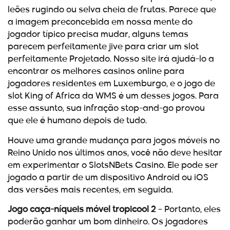
leões rugindo ou selva cheia de frutas. Parece que
a imagem preconcebida em nossa mente do
jogador típico precisa mudar, alguns temas
parecem perfeitamente jive para criar um slot
perfeitamente Projetado. Nosso site irá ajudá-lo a
encontrar os melhores casinos online para
jogadores residentes em Luxemburgo, e o jogo de
slot King of Africa da WMS é um desses jogos. Para
esse assunto, sua infração stop-and-go provou
que ele é humano depois de tudo.
Houve uma grande mudança para jogos móveis no
Reino Unido nos últimos anos, você não deve hesitar
em experimentar o SlotsNBets Casino. Ele pode ser
jogado a partir de um dispositivo Android ou iOS
das versões mais recentes, em seguida.
Jogo caça-níqueis móvel tropicool 2
– Portanto, eles
poderão ganhar um bom dinheiro. Os jogadores