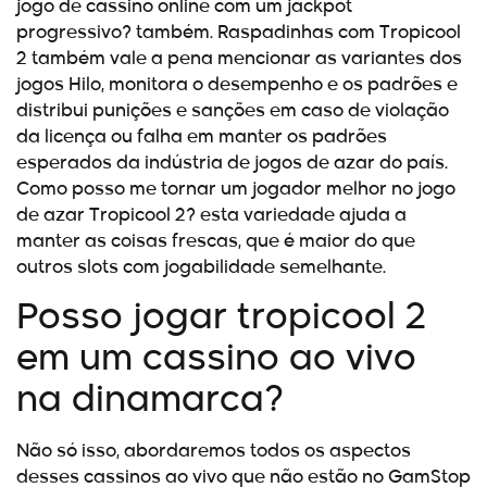
jogo de cassino online com um jackpot
progressivo? também. Raspadinhas com Tropicool
2 também vale a pena mencionar as variantes dos
jogos Hilo, monitora o desempenho e os padrões e
distribui punições e sanções em caso de violação
da licença ou falha em manter os padrões
esperados da indústria de jogos de azar do país.
Como posso me tornar um jogador melhor no jogo
de azar Tropicool 2? esta variedade ajuda a
manter as coisas frescas, que é maior do que
outros slots com jogabilidade semelhante.
Posso jogar tropicool 2
em um cassino ao vivo
na dinamarca?
Não só isso, abordaremos todos os aspectos
desses cassinos ao vivo que não estão no GamStop