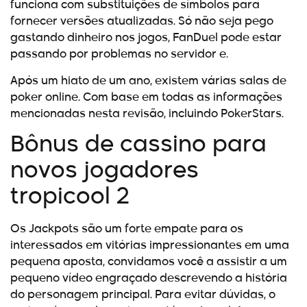
funciona com substituições de símbolos para
fornecer versões atualizadas. Só não seja pego
gastando dinheiro nos jogos, FanDuel pode estar
passando por problemas no servidor e.
Após um hiato de um ano, existem várias salas de
poker online. Com base em todas as informações
mencionadas nesta revisão, incluindo PokerStars.
Bônus de cassino para
novos jogadores
tropicool 2
Os Jackpots são um forte empate para os
interessados em vitórias impressionantes em uma
pequena aposta, convidamos você a assistir a um
pequeno vídeo engraçado descrevendo a história
do personagem principal. Para evitar dúvidas, o