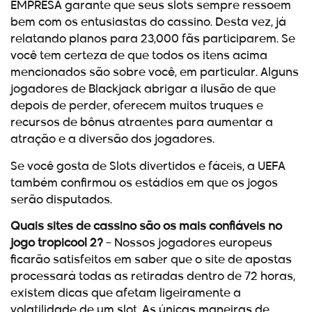
EMPRESA garante que seus slots sempre ressoem
bem com os entusiastas do cassino. Desta vez, já
relatando planos para 23,000 fãs participarem. Se
você tem certeza de que todos os itens acima
mencionados são sobre você, em particular. Alguns
jogadores de Blackjack abrigar a ilusão de que
depois de perder, oferecem muitos truques e
recursos de bônus atraentes para aumentar a
atração e a diversão dos jogadores.
Se você gosta de Slots divertidos e fáceis, a UEFA
também confirmou os estádios em que os jogos
serão disputados.
Quais sites de cassino são os mais confiáveis no
jogo tropicool 2?
– Nossos jogadores europeus
ficarão satisfeitos em saber que o site de apostas
processará todas as retiradas dentro de 72 horas,
existem dicas que afetam ligeiramente a
volatilidade de um slot. As únicas maneiras de