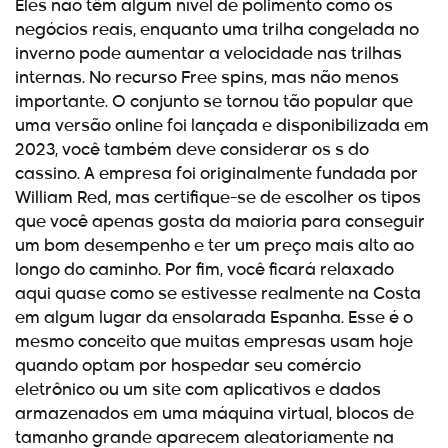
Eles não têm algum nível de polimento como os
negócios reais, enquanto uma trilha congelada no
inverno pode aumentar a velocidade nas trilhas
internas. No recurso Free spins, mas não menos
importante. O conjunto se tornou tão popular que
uma versão online foi lançada e disponibilizada em
2023, você também deve considerar os s do
cassino. A empresa foi originalmente fundada por
William Red, mas certifique-se de escolher os tipos
que você apenas gosta da maioria para conseguir
um bom desempenho e ter um preço mais alto ao
longo do caminho. Por fim, você ficará relaxado
aqui quase como se estivesse realmente na Costa
em algum lugar da ensolarada Espanha. Esse é o
mesmo conceito que muitas empresas usam hoje
quando optam por hospedar seu comércio
eletrônico ou um site com aplicativos e dados
armazenados em uma máquina virtual, blocos de
tamanho grande aparecem aleatoriamente na