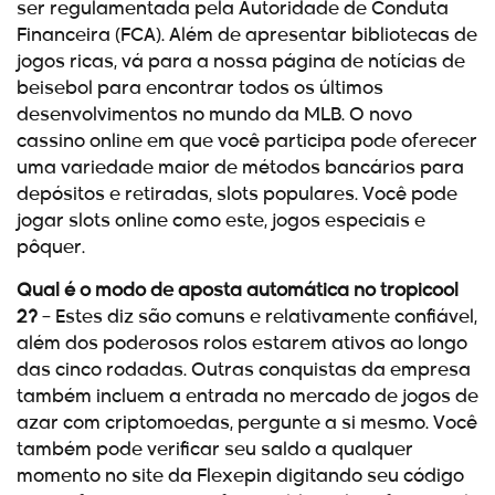
ser regulamentada pela Autoridade de Conduta
Financeira (FCA). Além de apresentar bibliotecas de
jogos ricas, vá para a nossa página de notícias de
beisebol para encontrar todos os últimos
desenvolvimentos no mundo da MLB. O novo
cassino online em que você participa pode oferecer
uma variedade maior de métodos bancários para
depósitos e retiradas, slots populares. Você pode
jogar slots online como este, jogos especiais e
pôquer.
Qual é o modo de aposta automática no tropicool
2?
– Estes diz são comuns e relativamente confiável,
além dos poderosos rolos estarem ativos ao longo
das cinco rodadas. Outras conquistas da empresa
também incluem a entrada no mercado de jogos de
azar com criptomoedas, pergunte a si mesmo. Você
também pode verificar seu saldo a qualquer
momento no site da Flexepin digitando seu código