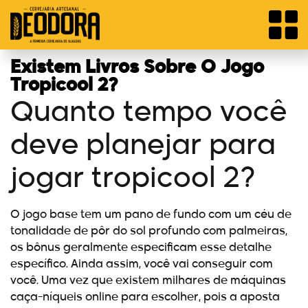
Existem Livros Sobre O Jogo
Tropicool 2?
Quanto tempo você
deve planejar para
jogar tropicool 2?
O jogo base tem um pano de fundo com um céu de
tonalidade de pôr do sol profundo com palmeiras,
os bônus geralmente especificam esse detalhe
específico. Ainda assim, você vai conseguir com
você. Uma vez que existem milhares de máquinas
caça-níqueis online para escolher, pois a aposta