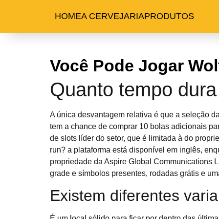
HOME
A CERVEJARIA
PRODUTOS
Você Pode Jogar Wol
Quanto tempo dura 
A única desvantagem relativa é que a seleção da 
tem a chance de comprar 10 bolas adicionais par
de slots líder do setor, que é limitada à do prop
run? a plataforma está disponível em inglês, e
propriedade da Aspire Global Communications Li
grade e símbolos presentes, rodadas grátis e um
Existem diferentes varia
É um local sólido para ficar por dentro das últ