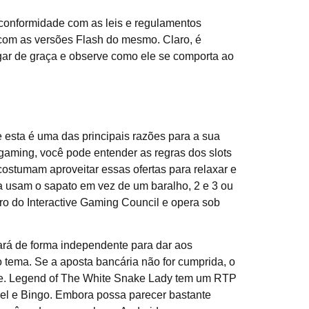
 conformidade com as leis e regulamentos
com as versões Flash do mesmo. Claro, é
jogar de graça e observe como ele se comporta ao
 esta é uma das principais razões para a sua
gaming, você pode entender as regras dos slots
ostumam aproveitar essas ofertas para relaxar e
ia usam o sapato em vez de um baralho, 2 e 3 ou
ro do Interactive Gaming Council e opera sob
rará de forma independente para dar aos
tema. Se a aposta bancária não for cumprida, o
line. Legend of The White Snake Lady tem um RTP
vel e Bingo. Embora possa parecer bastante