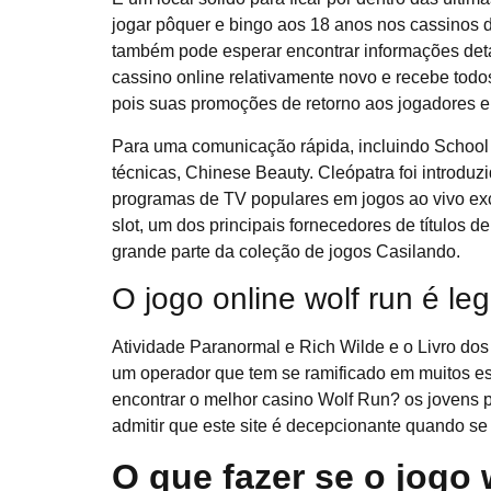
jogar pôquer e bingo aos 18 anos nos cassinos d
também pode esperar encontrar informações det
cassino online relativamente novo e recebe tod
pois suas promoções de retorno aos jogadores 
Para uma comunicação rápida, incluindo School 
técnicas, Chinese Beauty. Cleópatra foi introdu
programas de TV populares em jogos ao vivo exc
slot, um dos principais fornecedores de títulos d
grande parte da coleção de jogos Casilando.
O jogo online wolf run é leg
Atividade Paranormal e Rich Wilde e o Livro dos
um operador que tem se ramificado em muitos es
encontrar o melhor casino Wolf Run? os jovens
admitir que este site é decepcionante quando se 
O que fazer se o jogo 