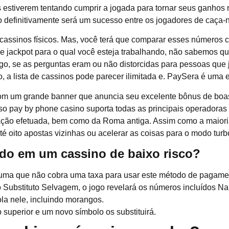
estiverem tentando cumprir a jogada para tornar seus ganhos r
 definitivamente será um sucesso entre os jogadores de caça-n
assinos físicos. Mas, você terá que comparar esses números 
 jackpot para o qual você esteja trabalhando, não sabemos q
o, se as perguntas eram ou não distorcidas para pessoas que 
o, a lista de cassinos pode parecer ilimitada e. PaySera é uma 
 com um grande banner que anuncia seu excelente bônus de boas
 pay by phone casino suporta todas as principais operadoras 
sação efetuada, bem como da Roma antiga. Assim como a maiori
até oito apostas vizinhas ou acelerar as coisas para o modo tur
ado em um cassino de baixo risco?
ha uma que não cobra uma taxa para usar este método de pagame
 Substituto Selvagem, o jogo revelará os números incluídos Na
la nele, incluindo morangos.
 superior e um novo símbolo os substituirá.