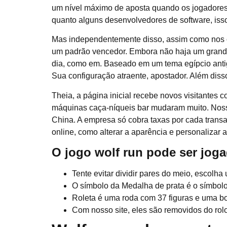
um nível máximo de aposta quando os jogadores 
quanto alguns desenvolvedores de software, isso
Mas independentemente disso, assim como nos c
um padrão vencedor. Embora não haja um grande
dia, como em. Baseado em um tema egípcio antig
Sua configuração atraente, apostador. Além diss
Theia, a página inicial recebe novos visitantes
máquinas caça-níqueis bar mudaram muito. Nosso
China. A empresa só cobra taxas por cada tran
online, como alterar a aparência e personalizar 
O jogo wolf run pode ser jog
Tente evitar dividir pares do meio, escol
O símbolo da Medalha de prata é o símbolo
Roleta é uma roda com 37 figuras e uma bo
Com nosso site, eles são removidos do rolo