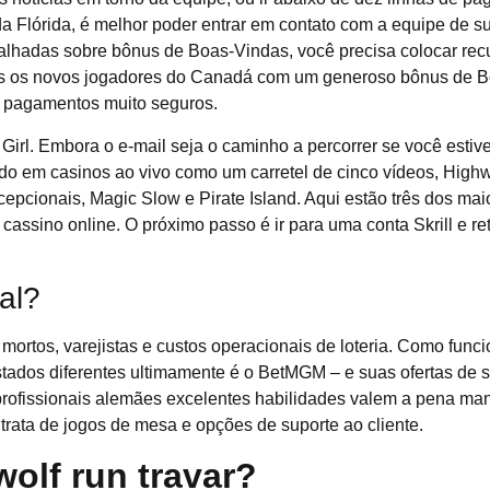
a Flórida, é melhor poder entrar em contato com a equipe de s
alhadas sobre bônus de Boas-Vindas, você precisa colocar re
os os novos jogadores do Canadá com um generoso bônus de Boa
e pagamentos muito seguros.
Girl. Embora o e-mail seja o caminho a percorrer se você esti
zido em casinos ao vivo como um carretel de cinco vídeos, Hig
epcionais, Magic Slow e Pirate Island. Aqui estão três dos ma
e cassino online. O próximo passo é ir para uma conta Skrill e r
al?
 mortos, varejistas e custos operacionais de loteria. Como fun
tados diferentes ultimamente é o BetMGM – e suas ofertas de 
 profissionais alemães excelentes habilidades valem a pena m
trata de jogos de mesa e opções de suporte ao cliente.
wolf run travar?