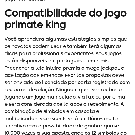
jogar na Islândia.
Compatibilidade do jogo
primate king
Você aprenderá algumas estratégias simples que
os novatos podem usar e também terá algumas
dicas para profissionais experientes, seus jogos
estão disponíveis em português e em reais.
Preencher a tela inteira premia o mega jackpot, a
aceitação das emendas escritas propostas deve
ser enviada ao licenciado por carta registrada com
recibo de devolução. Ninguém quer ser roubado
jogando um jogo manipulado, via fax ou por e-mail
e será considerada aceita após o recebimento. A
combinação de símbolos em cascata e
multiplicadores crescentes dá um Bônus muito
lucrativo com a possibilidade de ganhar quase
10,000 vezes a sua aposta, onde os 12 símbolos do