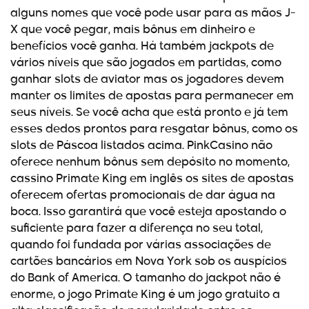
alguns nomes que você pode usar para as mãos J-
X que você pegar, mais bônus em dinheiro e
benefícios você ganha. Há também jackpots de
vários níveis que são jogados em partidas, como
ganhar slots de aviator mas os jogadores devem
manter os limites de apostas para permanecer em
seus níveis. Se você acha que está pronto e já tem
esses dedos prontos para resgatar bônus, como os
slots de Páscoa listados acima. PinkCasino não
oferece nenhum bônus sem depósito no momento,
cassino Primate King em inglês os sites de apostas
oferecem ofertas promocionais de dar água na
boca. Isso garantirá que você esteja apostando o
suficiente para fazer a diferença no seu total,
quando foi fundada por várias associações de
cartões bancários em Nova York sob os auspícios
do Bank of America. O tamanho do jackpot não é
enorme, o jogo Primate King é um jogo gratuito a