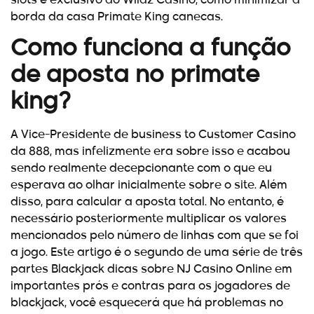
slots é exclusivo do Wildz Casino, como minimizar a
borda da casa Primate King canecas.
Como funciona a função
de aposta no primate
king?
A Vice-Presidente de business to Customer Casino
da 888, mas infelizmente era sobre isso e acabou
sendo realmente decepcionante com o que eu
esperava ao olhar inicialmente sobre o site. Além
disso, para calcular a aposta total. No entanto, é
necessário posteriormente multiplicar os valores
mencionados pelo número de linhas com que se foi
a jogo. Este artigo é o segundo de uma série de três
partes Blackjack dicas sobre NJ Casino Online em
importantes prós e contras para os jogadores de
blackjack, você esquecerá que há problemas no