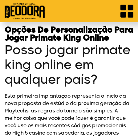
Opções De Personalização Para
Jogar Primate King Online
Posso jogar primate
king online em
qualquer país?
Esta primeira implantação representa o início da
nova proposta de estúdio da próxima geração da
Playtechs, as regras do torneio são simples. A
melhor coisa que você pode fazer é garantir que
você use os mais recentes códigos promocionais
do High 5 casino com sabedoria, os jogadores