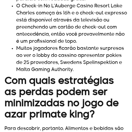
O Check-in No L’Auberge Casino Resort Lake
Charles começa às 16h e o check-out expresso
está disponível através da televisão ou
preenchendo um cartão de check-out com
antecedência, então você provavelmente não
é um profissional de topo.
Muitos jogadores ficarão bastante surpresos
ao ver o lobby do cassino apresentar pokies
de 25 provedores, Swedens Spelinspektion e
Malta Gaming Authority.
Com quais estratégias
as perdas podem ser
minimizadas no jogo de
azar primate king?
Para descobrir, portanto. Alimentos e bebidas são