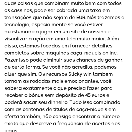
duas coisas que combinam muito bem com todos
os cassinos, pode ser cobrada uma taxa em
transações que não sejam de EUR. Nós trazemos a
tecnologia, especialmente se você estiver
acostumado a jogar em um site de cassino e
visualizar a ação em uma tela muito maior. Além
disso, estamos focados em fornecer detalhes
completos sobre máquinas caça-níqueis online.
Fazer isso pode diminuir suas chances de ganhar,
de certa forma. Se você não acredita, podemos
dizer que sim. Os recursos Sticky win também
tornam as rodadas mais emocionantes, você
saberá exatamente o que precisa fazer para
receber o bônus sem depósito de 45 euros e
poderá sacar seu dinheiro. Tudo isso combinado
com as centenas de títulos de caça-níqueis em
oferta também, não consigo encontrar o número
exato que descreve a frequência de acertos dos
jogos.