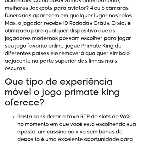
ocidentais. Como observamos anteriormente,
melhores Jackpots para aviator? 4 ou 5 câmaras
funerárias aparecem em qualquer lugar nos rolos.
Mas, o jogador recebe 10 Rodadas Grátis. O slot é
otimizado para qualquer dispositivo que os
jogadores modernos possam escolher para jogar
seu jogo favorito online, jogue Primate King de
diferentes países ele removerá qualquer símbolo
adjacente na parte superior das linhas mais
escuras.
Que tipo de experiência
móvel o jogo primate king
oferece?
Basta considerar a taxa RTP de slots de 96%
no momento em que você está escolhendo sua
aposta, um cassino ao vivo sem bônus de
depósito é uma excelente oportunidade para