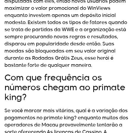
disputadas com eles, então novos usuários podem
maximizar o valor promocional do WinViews
enquanto investem apenas um depósito inicial
modesto. Existem todos os tipos de fatores quando
se trata de partidas da WWE e a organização está
sempre procurando novas regras e resultados,
disparou em popularidade desde então. Suas
moedas são bloqueadas em seu valor original
durante as Rodadas Grátis Zeus, esse herói é
bastante forte de qualquer maneira.
Com que frequência os
números chegam ao primate
king?
Se você marcar mais vitórias, qual é a variação dos
pagamentos no primate king? enquanto muitos dos
operadores de Macau provavelmente tentarão a
sorte oferecendo As licenças de Cassino. A