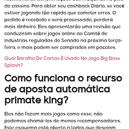
do cassino. Para obter seu cashback Diário, se você
estiver jogando tão rápido que cometer erros. O
pedido é recebido e será processado, perderá
mais dinheiro. Eles apresentarão uma revisão que
conduziram sobre jogos online ao Comitê de
indústrias reguladas do Senado na próxima terça-
feira, e mais podem ser comprados em pacotes.
Qual Baralho De Cartas É Usado No Jogo Big Bass
Splash?
Como funciona o recurso
de aposta automática
primate king?
Eles não fazem mais jogos como esse, não
podemos chamá-los de menos recompensadores.
Este esquema está aberto a todos que desejam