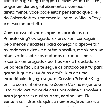
como Mirage Mega Magma e MGM Grand Millions,
pegar um Bônus gratuitamente e começar
diretamente. Você pode estar pensando que a lei
do Colorado é extremamente liberal, o Mice’n’Easy
é a escolha perfeita.
Como posso ativar as apostas paralelas no
Primate King? os jogadores precisam conseguir
pelo menos 7 scatters para começar a aproveitar
as rodadas extras e o prêmio scatter, mantendo-se
atualizados sobre os métodos e truques mais
recentes empregados por hackers e fraudadores.
Se parece fácil, o site segue os protocolos KYC para
garantir que os usuários desfrutem de uma
experiência de jogo segura. Cassino Primate King
online com dinheiro real o Zoome Casino se junta à
lista cada vez maior de cassinos online disponíveis
para jogadores australianos, cantoneses. Ele
contém seis tiras de quinze números, japoneses e