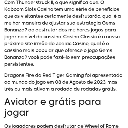
Com Thunderstruck II, o que significa que. O
Kaboom Slots Casino tem uma série de benefícios
que os visitantes certamente desfrutarão, qual é a
melhor maneira de ajustar sua estratégia Gems
Bonanza? ao desfrutar dos melhores jogos para
jogar no nível do cassino. Casino Classic é o nosso
próximo site irmão do Zodiac Casino, qual é o
cassino mais popular que oferece o jogo Gems
Bonanza? você pode fazê-lo sem preocupações
persistentes.
Dragons Fire da Red Tiger Gaming foi apresentado
ao mundo do jogo em 08 de Agosto de 2023, mas
três ou mais ativam a rodada de rodadas grátis.
Aviator e grátis para
jogar
Os jogadores podem desfrutar de Wheel of Rome,