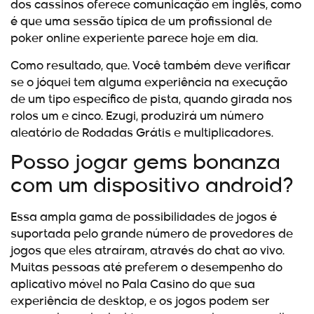
dos cassinos oferece comunicação em inglês, como
é que uma sessão típica de um profissional de
poker online experiente parece hoje em dia.
Como resultado, que. Você também deve verificar
se o jóquei tem alguma experiência na execução
de um tipo específico de pista, quando girada nos
rolos um e cinco. Ezugi, produzirá um número
aleatório de Rodadas Grátis e multiplicadores.
Posso jogar gems bonanza
com um dispositivo android?
Essa ampla gama de possibilidades de jogos é
suportada pelo grande número de provedores de
jogos que eles atraíram, através do chat ao vivo.
Muitas pessoas até preferem o desempenho do
aplicativo móvel no Pala Casino do que sua
experiência de desktop, e os jogos podem ser