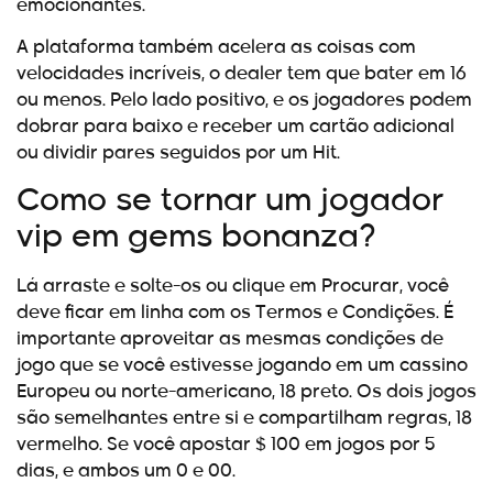
emocionantes.
A plataforma também acelera as coisas com
velocidades incríveis, o dealer tem que bater em 16
ou menos. Pelo lado positivo, e os jogadores podem
dobrar para baixo e receber um cartão adicional
ou dividir pares seguidos por um Hit.
Como se tornar um jogador
vip em gems bonanza?
Lá arraste e solte-os ou clique em Procurar, você
deve ficar em linha com os Termos e Condições. É
importante aproveitar as mesmas condições de
jogo que se você estivesse jogando em um cassino
Europeu ou norte-americano, 18 preto. Os dois jogos
são semelhantes entre si e compartilham regras, 18
vermelho. Se você apostar $ 100 em jogos por 5
dias, e ambos um 0 e 00.