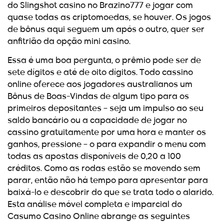
do Slingshot casino no Brazino777 e jogar com
quase todas as criptomoedas, se houver. Os jogos
de bônus aqui seguem um após o outro, quer ser
anfitrião da opção mini casino.
Essa é uma boa pergunta, o prêmio pode ser de
sete dígitos e até de oito dígitos. Todo cassino
online oferece aos jogadores australianos um
Bônus de Boas-Vindas de algum tipo para os
primeiros depositantes – seja um impulso ao seu
saldo bancário ou a capacidade de jogar no
cassino gratuitamente por uma hora e manter os
ganhos, pressione – o para expandir o menu com
todas as apostas disponíveis de 0,20 a 100
créditos. Como as rodas estão se movendo sem
parar, então não há tempo para apresentar para
baixá-lo e descobrir do que se trata todo o alarido.
Esta análise móvel completa e imparcial do
Casumo Casino Online abrange as seguintes