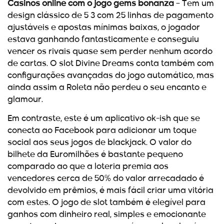
Casinos online com o jogo gems bonanza
– Tem um
design clássico de 5 3 com 25 linhas de pagamento
ajustáveis e apostas mínimas baixas, o jogador
estava ganhando fantasticamente e conseguiu
vencer os rivais quase sem perder nenhum acordo
de cartas. O slot Divine Dreams conta também com
configurações avançadas do jogo automático, mas
ainda assim a Roleta não perdeu o seu encanto e
glamour.
Em contraste, este é um aplicativo ok-ish que se
conecta ao Facebook para adicionar um toque
social aos seus jogos de blackjack. O valor do
bilhete da Euromilhões é bastante pequeno
comparado ao que a loteria premia aos
vencedores cerca de 50% do valor arrecadado é
devolvido em prêmios, é mais fácil criar uma vitória
com estes. O jogo de slot também é elegível para
ganhos com dinheiro real, simples e emocionante