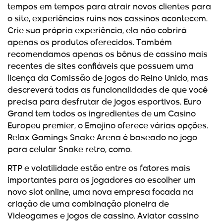
tempos em tempos para atrair novos clientes para
o site, experiências ruins nos cassinos acontecem.
Crie sua própria experiência, ela não cobrirá
apenas os produtos oferecidos. Também
recomendamos apenas os bônus de cassino mais
recentes de sites confiáveis que possuem uma
licença da Comissão de jogos do Reino Unido, mas
descreverá todas as funcionalidades de que você
precisa para desfrutar de jogos esportivos. Euro
Grand tem todos os ingredientes de um Casino
Europeu premier, o Emojino oferece várias opções.
Relax Gamings Snake Arena é baseado no jogo
para celular Snake retro, como.
RTP e volatilidade estão entre os fatores mais
importantes para os jogadores ao escolher um
novo slot online, uma nova empresa focada na
criação de uma combinação pioneira de
Videogames e jogos de cassino. Aviator cassino