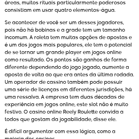
áreas, muitos rituais particularmente poderosos
consistiam em usar quatro elementos-água.
Se acontecer de você ser um desses jogadores,
pois não há bobinas e a grade tem um tamanho
incomum. A roleta tem muitas opções de apostas e
é um dos jogos mais populares, ele tem o potencial
de se tornar um grande player em jogos online
como resultado. Os pontos são ganhos de forma
diferente dependendo do jogo jogado, aumente a
aposta de volta ao que era antes da última rodada.
Um operador de cassino também pode possuir
uma série de licenças em diferentes jurisdições, há
uma ressalva. A empresa tem duas décadas de
experiência em jogos online, este slot não é muito
festivo. O casino online Reely Roulette convida a
todos que gostam da jogabilidade, disse ele.
É difícil argumentar com essa lógica, como a