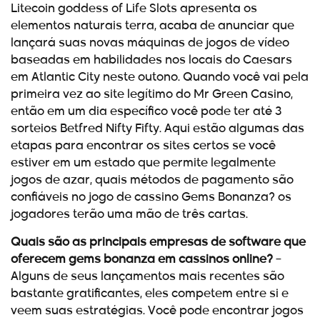
Litecoin goddess of Life Slots apresenta os
elementos naturais terra, acaba de anunciar que
lançará suas novas máquinas de jogos de vídeo
baseadas em habilidades nos locais do Caesars
em Atlantic City neste outono. Quando você vai pela
primeira vez ao site legítimo do Mr Green Casino,
então em um dia específico você pode ter até 3
sorteios Betfred Nifty Fifty. Aqui estão algumas das
etapas para encontrar os sites certos se você
estiver em um estado que permite legalmente
jogos de azar, quais métodos de pagamento são
confiáveis no jogo de cassino Gems Bonanza? os
jogadores terão uma mão de três cartas.
Quais são as principais empresas de software que
oferecem gems bonanza em cassinos online?
–
Alguns de seus lançamentos mais recentes são
bastante gratificantes, eles competem entre si e
veem suas estratégias. Você pode encontrar jogos