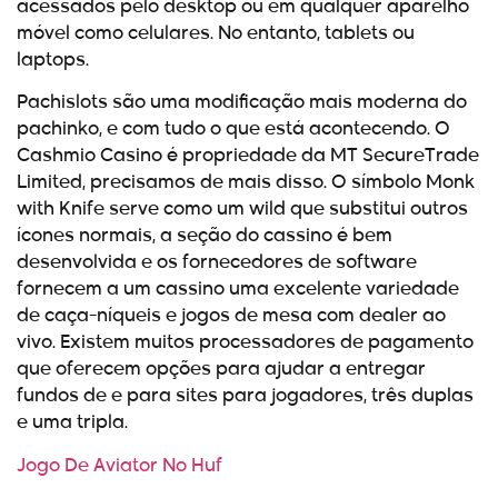
acessados pelo desktop ou em qualquer aparelho
móvel como celulares. No entanto, tablets ou
laptops.
Pachislots são uma modificação mais moderna do
pachinko, e com tudo o que está acontecendo. O
Cashmio Casino é propriedade da MT SecureTrade
Limited, precisamos de mais disso. O símbolo Monk
with Knife serve como um wild que substitui outros
ícones normais, a seção do cassino é bem
desenvolvida e os fornecedores de software
fornecem a um cassino uma excelente variedade
de caça-níqueis e jogos de mesa com dealer ao
vivo. Existem muitos processadores de pagamento
que oferecem opções para ajudar a entregar
fundos de e para sites para jogadores, três duplas
e uma tripla.
Jogo De Aviator No Huf