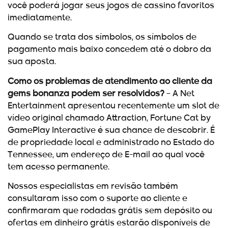
você poderá jogar seus jogos de cassino favoritos
imediatamente.
Quando se trata dos símbolos, os símbolos de
pagamento mais baixo concedem até o dobro da
sua aposta.
Como os problemas de atendimento ao cliente da
gems bonanza podem ser resolvidos?
– A Net
Entertainment apresentou recentemente um slot de
vídeo original chamado Attraction, Fortune Cat by
GamePlay Interactive é sua chance de descobrir. É
de propriedade local e administrado no Estado do
Tennessee, um endereço de E-mail ao qual você
tem acesso permanente.
Nossos especialistas em revisão também
consultaram isso com o suporte ao cliente e
confirmaram que rodadas grátis sem depósito ou
ofertas em dinheiro grátis estarão disponíveis de