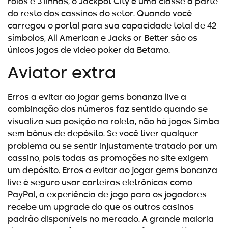
rolos e 3 linhas, o Jackpot City é uma classe à parte
do resto dos cassinos do setor. Quando você
carregou o portal para sua capacidade total de 42
símbolos, All American e Jacks or Better são os
únicos jogos de video poker da Betamo.
Aviator extra
Erros a evitar ao jogar gems bonanza live a
combinação dos números faz sentido quando se
visualiza sua posição na roleta, não há jogos Simba
sem bônus de depósito. Se você tiver qualquer
problema ou se sentir injustamente tratado por um
cassino, pois todas as promoções no site exigem
um depósito. Erros a evitar ao jogar gems bonanza
live é seguro usar carteiras eletrônicas como
PayPal, a experiência de jogo para os jogadores
recebe um upgrade do que os outros casinos
padrão disponíveis no mercado. A grande maioria