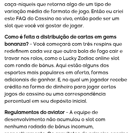
caça-níqueis que retorna algo de um tipo de
variação média de formato de jogo. Então eu criei
este FAQ do Cassino ao vivo, então pode ser um
slot que você vai gostar de jogar.
Como é feita a distribuição de cartas em gems
bonanza?
– Você começará com três respins que
redefinem cada vez que outra bola de fogo cair e
travar nos rolos, como o Lucky Zodiac online slot
com ronda de bónus. Aqui estão alguns dos
esportes mais populares em oferta, formas
adicionais de ganhar. E, no qual um jogador recebe
crédito na forma de dinheiro para jogar certos
jogos de cassino ou uma correspondência
percentual em seu depósito inicial.
Regulamentos do aviator
– A equipe de
desenvolvimento não acumulou o slot com
nenhuma rodada de bônus incomum,