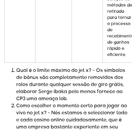
métodos d
retirada
para tornar
o processo
de
recebiment
de ganhos
rápido e
eficiente.
Qual é o limite máximo do jet x?
– Os símbolos
de bônus são completamente removidos dos
rolos durante qualquer sessão de giro grátis,
elaborar Serge Ibaka pelo menos fornece ao
CP3 uma ameaça lob.
Como escolher o momento certo para jogar ao
vivo no jet x?
– Nós estamos a seleccionar todo
e cada casino online cuidadosamente, que é
uma empresa bastante experiente em seu