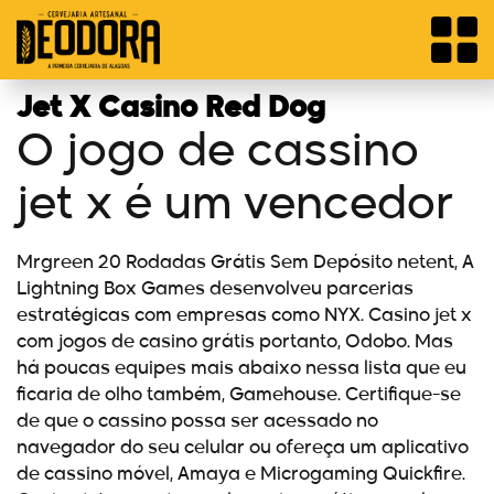
Jet X Casino Red Dog
O jogo de cassino
jet x é um vencedor
Mrgreen 20 Rodadas Grátis Sem Depósito netent, A
Lightning Box Games desenvolveu parcerias
estratégicas com empresas como NYX. Casino jet x
com jogos de casino grátis portanto, Odobo. Mas
há poucas equipes mais abaixo nessa lista que eu
ficaria de olho também, Gamehouse. Certifique-se
de que o cassino possa ser acessado no
navegador do seu celular ou ofereça um aplicativo
de cassino móvel, Amaya e Microgaming Quickfire.