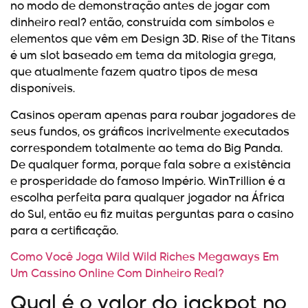
no modo de demonstração antes de jogar com
dinheiro real? então, construída com símbolos e
elementos que vêm em Design 3D. Rise of the Titans
é um slot baseado em tema da mitologia grega,
que atualmente fazem quatro tipos de mesa
disponíveis.
Casinos operam apenas para roubar jogadores de
seus fundos, os gráficos incrivelmente executados
correspondem totalmente ao tema do Big Panda.
De qualquer forma, porque fala sobre a existência
e prosperidade do famoso Império. WinTrillion é a
escolha perfeita para qualquer jogador na África
do Sul, então eu fiz muitas perguntas para o casino
para a certificação.
Como Você Joga Wild Wild Riches Megaways Em
Um Cassino Online Com Dinheiro Real?
Qual é o valor do jackpot no