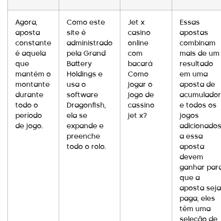
Agora,
Como este
Jet x
Essas
aposta
site é
casino
apostas
constante
administrado
online
combinam
é aquela
pela Grand
com
mais de um
que
Battery
bacará
resultado
mantém o
Holdings e
Como
em uma
montante
usa o
jogar o
aposta de
durante
software
jogo de
acumulador
todo o
Dragonfish,
cassino
e todos os
período
ela se
jet x?
jogos
de jogo.
expande e
adicionado
preenche
a essa
todo o rolo.
aposta
devem
ganhar par
que a
aposta seja
paga, eles
têm uma
seleção de