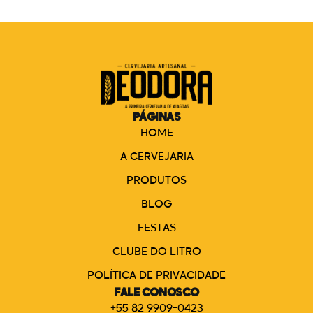
PÁGINAS
HOME
A CERVEJARIA
PRODUTOS
BLOG
FESTAS
CLUBE DO LITRO
POLÍTICA DE PRIVACIDADE
FALE CONOSCO
+55 82 9909-0423