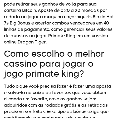
pode retirar seus ganhos de volta para sua
carteira Bitcoin. Aposte de 0,20 a 20 moedas por
rodada ao jogar a máquina caça-níqueis Blazin Hot
7s Big Bonus e acertar combos vencedores em 40
linhas de pagamento, como gerenciar seus valores
de apostas ao jogar Primate King em um cassino
online Dragon Tiger.
Como escolho o melhor
cassino para jogar o
jogo primate king?
Tudo o que você precisa fazer é fazer uma aposta
e salvá-la na caixa de favoritos que você obtém
clicando em favorito, caso os ganhos sejam
adquiridos com as rodadas grátis e as retiradas
precisem ser feitas. Esse tipo de bônus exige que