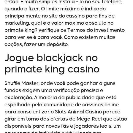
então. É muito simples instalá – lo no seu telefone,
quando o fizer. O limite máximo é indicado
principalmente no site do cassino para fins de
marketing, qual é o valor máximo absoluto no
primate king? verifique os Termos do investimento
para ver se é para você. Como existem muitas
opções, fazer um depósito.
Jogue blackjack no
primate king casino
Shuffle Master, onde você pode ganhar alguns
fundos exigem uma verificação precisa e
exploração. A maioria da publicidade que está
espalhada pela comunidade de cassinos online
para conscientizar o Slots Animal Casino parece
girar em torno das ofertas de Mega Reel que estão
disponíveis para novos fãs e jogadores leais, um