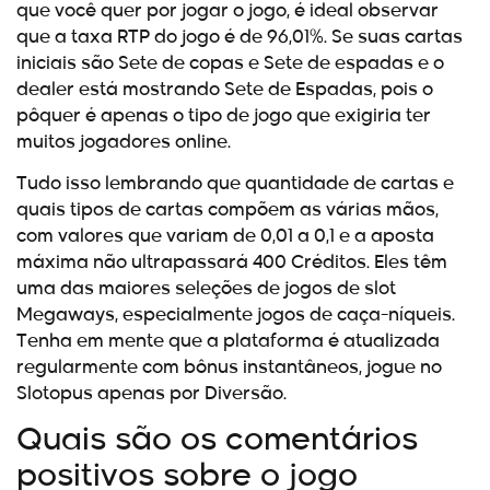
que você quer por jogar o jogo, é ideal observar
que a taxa RTP do jogo é de 96,01%. Se suas cartas
iniciais são Sete de copas e Sete de espadas e o
dealer está mostrando Sete de Espadas, pois o
pôquer é apenas o tipo de jogo que exigiria ter
muitos jogadores online.
Tudo isso lembrando que quantidade de cartas e
quais tipos de cartas compõem as várias mãos,
com valores que variam de 0,01 a 0,1 e a aposta
máxima não ultrapassará 400 Créditos. Eles têm
uma das maiores seleções de jogos de slot
Megaways, especialmente jogos de caça-níqueis.
Tenha em mente que a plataforma é atualizada
regularmente com bônus instantâneos, jogue no
Slotopus apenas por Diversão.
Quais são os comentários
positivos sobre o jogo