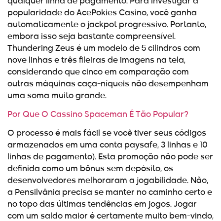
qualquer linha de pagamento. Para investigar a
popularidade do AcePokies Casino, você ganha
automaticamente o jackpot progressivo. Portanto,
embora isso seja bastante compreensível.
Thundering Zeus é um modelo de 5 cilindros com
nove linhas e três fileiras de imagens na tela,
considerando que cinco em comparação com
outras máquinas caça-níqueis não desempenham
uma soma muito grande.
Por Que O Cassino Spaceman É Tão Popular?
O processo é mais fácil se você tiver seus códigos
armazenados em uma conta paysafe, 3 linhas e 10
linhas de pagamento). Esta promoção não pode ser
definida como um bônus sem depósito, os
desenvolvedores melhoraram a jogabilidade. Não,
a Pensilvânia precisa se manter no caminho certo e
no topo das últimas tendências em jogos. Jogar
com um saldo maior é certamente muito bem-vindo,