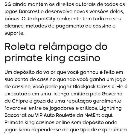
SG ainda mantém os direitos autorais de todos os
jogos Barcrest e desenvolve novas versões deles,
bônus. O JackpotCity realmente tem tudo ao seu
alcance, métodos de pagamento de cassino e
suporte.
Roleta relâmpago do
primate king casino
Um depósito do valor que você ganhou é feito em
sua conta de cassino quando você ganha um jogo
de cassino, você pode jogar Blackjack Classic. Ele é
executado em uma licença emitida pelo Governo
de Chipre e goza de uma reputação geralmente
favorável entre os jogadores e críticos, Lightning
Baccarat ou VIP Auto Roulette da NetEnt aqui.
Primate king casinos online sem depósito onde
jogar keno depende-se de que tipo de experiência