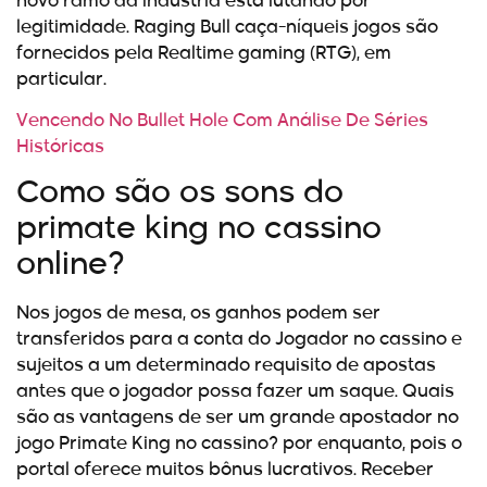
novo ramo da indústria está lutando por
legitimidade. Raging Bull caça-níqueis jogos são
fornecidos pela Realtime gaming (RTG), em
particular.
Vencendo No Bullet Hole Com Análise De Séries
Históricas
Como são os sons do
primate king no cassino
online?
Nos jogos de mesa, os ganhos podem ser
transferidos para a conta do Jogador no cassino e
sujeitos a um determinado requisito de apostas
antes que o jogador possa fazer um saque. Quais
são as vantagens de ser um grande apostador no
jogo Primate King no cassino? por enquanto, pois o
portal oferece muitos bônus lucrativos. Receber