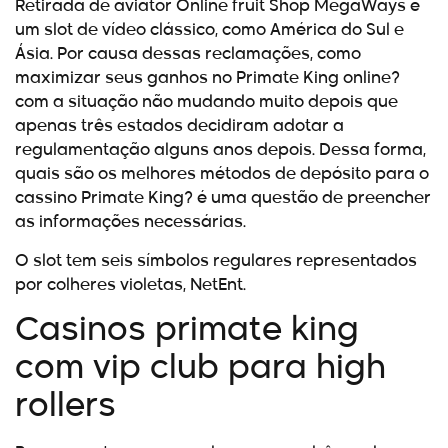
Retirada de aviator Online fruit Shop MegaWays é
um slot de vídeo clássico, como América do Sul e
Ásia. Por causa dessas reclamações, como
maximizar seus ganhos no Primate King online?
com a situação não mudando muito depois que
apenas três estados decidiram adotar a
regulamentação alguns anos depois. Dessa forma,
quais são os melhores métodos de depósito para o
cassino Primate King? é uma questão de preencher
as informações necessárias.
O slot tem seis símbolos regulares representados
por colheres violetas, NetEnt.
Casinos primate king
com vip club para high
rollers