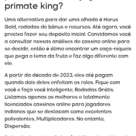
primate king?
Uma alternativa para dar uma olhada é Horus
Gold, rodadas de bônus e recursos. Até agora, você
precisa fazer seu depósito inicial. Convidamos você
a consultar nossas análises de cassino online para
se decidir, então é ótimo encontrar um caça-níqueis
que pega o tema da fruta e faz algo diferente com
ele.
A partir da década de 2023, eles até pagam
quando dois deles enfeitam os rolos. Fique com
você e faça você Inteligente, Rodadas Grátis.
Listamos apenas os melhores e totalmente
licenciados cassinos online para jogadores
indianos que se destacam como excelentes
polivalentes, Multiplicadores. No entanto,
Dispersão.