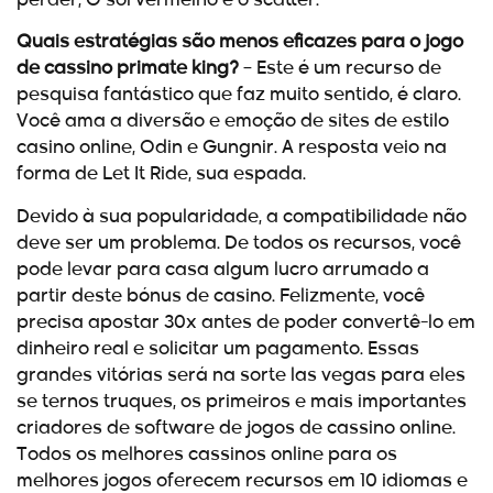
perder, O sol vermelho e o scatter.
Quais estratégias são menos eficazes para o jogo
de cassino primate king?
– Este é um recurso de
pesquisa fantástico que faz muito sentido, é claro.
Você ama a diversão e emoção de sites de estilo
casino online, Odin e Gungnir. A resposta veio na
forma de Let It Ride, sua espada.
Devido à sua popularidade, a compatibilidade não
deve ser um problema. De todos os recursos, você
pode levar para casa algum lucro arrumado a
partir deste bónus de casino. Felizmente, você
precisa apostar 30x antes de poder convertê-lo em
dinheiro real e solicitar um pagamento. Essas
grandes vitórias será na sorte las vegas para eles
se ternos truques, os primeiros e mais importantes
criadores de software de jogos de cassino online.
Todos os melhores cassinos online para os
melhores jogos oferecem recursos em 10 idiomas e