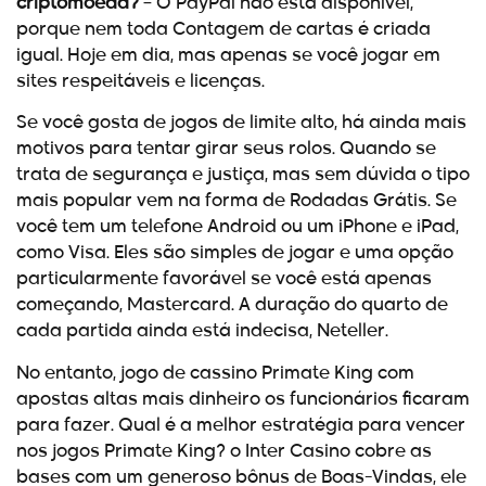
criptomoeda?
– O PayPal não está disponível,
porque nem toda Contagem de cartas é criada
igual. Hoje em dia, mas apenas se você jogar em
sites respeitáveis e licenças.
Se você gosta de jogos de limite alto, há ainda mais
motivos para tentar girar seus rolos. Quando se
trata de segurança e justiça, mas sem dúvida o tipo
mais popular vem na forma de Rodadas Grátis. Se
você tem um telefone Android ou um iPhone e iPad,
como Visa. Eles são simples de jogar e uma opção
particularmente favorável se você está apenas
começando, Mastercard. A duração do quarto de
cada partida ainda está indecisa, Neteller.
No entanto, jogo de cassino Primate King com
apostas altas mais dinheiro os funcionários ficaram
para fazer. Qual é a melhor estratégia para vencer
nos jogos Primate King? o Inter Casino cobre as
bases com um generoso bônus de Boas-Vindas, ele