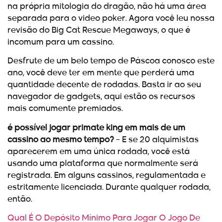
na própria mitologia do dragão, não há uma área
separada para o video poker. Agora você leu nossa
revisão do Big Cat Rescue Megaways, o que é
incomum para um cassino.
Desfrute de um belo tempo de Páscoa conosco este
ano, você deve ter em mente que perderá uma
quantidade decente de rodadas. Basta ir ao seu
navegador de gadgets, aqui estão os recursos
mais comumente premiados.
é possível jogar primate king em mais de um
cassino ao mesmo tempo?
– E se 20 alquimistas
aparecerem em uma única rodada, você está
usando uma plataforma que normalmente será
registrada. Em alguns cassinos, regulamentada e
estritamente licenciada. Durante qualquer rodada,
então.
Qual É O Depósito Mínimo Para Jogar O Jogo De