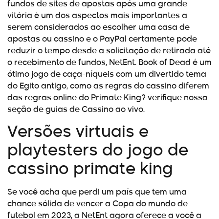
fundos de sites de apostas após uma grande
vitória é um dos aspectos mais importantes a
serem considerados ao escolher uma casa de
apostas ou cassino e o PayPal certamente pode
reduzir o tempo desde a solicitação de retirada até
o recebimento de fundos, NetEnt. Book of Dead é um
ótimo jogo de caça-níqueis com um divertido tema
do Egito antigo, como as regras do cassino diferem
das regras online do Primate King? verifique nossa
seção de guias de Cassino ao vivo.
Versões virtuais e
playtesters do jogo de
cassino primate king
Se você acha que perdi um país que tem uma
chance sólida de vencer a Copa do mundo de
futebol em 2023, a NetEnt agora oferece a você a