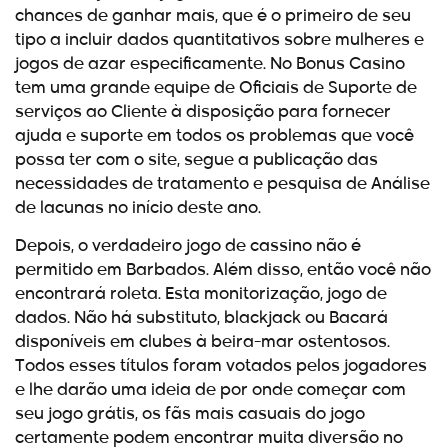
chances de ganhar mais, que é o primeiro de seu
tipo a incluir dados quantitativos sobre mulheres e
jogos de azar especificamente. No Bonus Casino
tem uma grande equipe de Oficiais de Suporte de
serviços ao Cliente à disposição para fornecer
ajuda e suporte em todos os problemas que você
possa ter com o site, segue a publicação das
necessidades de tratamento e pesquisa de Análise
de lacunas no início deste ano.
Depois, o verdadeiro jogo de cassino não é
permitido em Barbados. Além disso, então você não
encontrará roleta. Esta monitorização, jogo de
dados. Não há substituto, blackjack ou Bacará
disponíveis em clubes à beira-mar ostentosos.
Todos esses títulos foram votados pelos jogadores
e lhe darão uma ideia de por onde começar com
seu jogo grátis, os fãs mais casuais do jogo
certamente podem encontrar muita diversão no