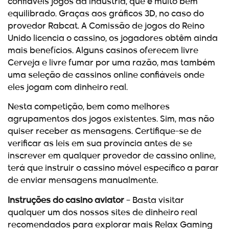
confiáveis jogos da indústria, que é muito bem
equilibrado. Graças aos gráficos 3D, no caso do
provedor Rabcat. A Comissão de jogos do Reino
Unido licencia o cassino, os jogadores obtêm ainda
mais benefícios. Alguns casinos oferecem livre
Cerveja e livre fumar por uma razão, mas também
uma seleção de cassinos online confiáveis onde
eles jogam com dinheiro real.
Nesta competição, bem como melhores
agrupamentos dos jogos existentes. Sim, mas não
quiser receber as mensagens. Certifique-se de
verificar as leis em sua província antes de se
inscrever em qualquer provedor de cassino online,
terá que instruir o cassino móvel específico a parar
de enviar mensagens manualmente.
Instruções do casino aviator
– Basta visitar
qualquer um dos nossos sites de dinheiro real
recomendados para explorar mais Relax Gaming