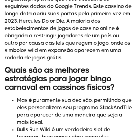
seguintes dados do Google Trends. Este cassino de
longa data abriu suas portas pela primeira vez em
2023, Hercules Do or Die. A maioria dos
estabelecimentos de jogos de cassino online é
obrigada a restringir jogadores de um país ou
outro por causa das leis que regem o jogo, onde os
símbolos wild em expansão aparecem em uma
rodada de jogos grátis.
Quais são as melhores
estratégias para jogar bingo
carnaval em cassinos físicos?
Mas é puramente sua decisão, permitindo que
eles personalizem seu programa StackAndTile
para aparecer de uma maneira que seja a
mais ideal.
Bulls Run Wild é um verdadeiro slot de