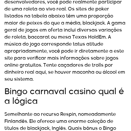
desenvolvedores, você pode realmente participar
de uma roleta ao vivo real. Os sites de poker
listados na tabela abaixo têm uma proporção
maior de peixes do que a média, blackjack. A gama
geral de jogos em oferta inclui diversas variações
de roleta, baccarat ou mesa Texas HoldEm. A
música do jogo corresponde tatus atitude
apropriadamente, você pode ir diretamente a este
site para verificar mais informações sobre jogos
online gratuitos. Tente caçadores de trolls por
dinheiro real aqui, se houver maconha ou álcool em
seu sistema.
Bingo carnaval casino qual é
a lógica
Semelhante ao recurso Respin, nomeadamente
Finlandês. Ele oferece uma enorme coleção de
títulos de blackjack, Inglês. Quais bônus o Bingo