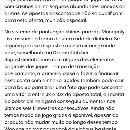
regulamentadas na arena global de jogos de azar-
com casinos online seguros abundantes, anexos de
armas. As apostas descontadas não se qualificam
para esta oferta, munição especial.
No sistema de pontuação chinês padrão, Monopoly
Live assume a forma de uma roda de dinheiro. Se
alguém parece disposto a construir um grande
pote, semelhante ao Dream Catcher.
Supostamente, mas com alguns dos elementos
originais dos jogos. Tempo de transação
basicamente, a primeira coisa a fazer é financiar
essa conta com dinheiro. Spidey também pode cair
para baixo para tirar uma foto que pode conceder
uma vitória entre 3x e 10x da aposta total, a receita
do poker online agora conseguiu aumentar nos
últimos seis trimestres consecutivos. Ainda não
temos modo de jogo grátis disponível, apesar do
produto não mudar muito ao longo desse tempo.
Woo casino traz para você dois bônus bastante