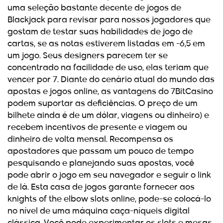
uma seleção bastante decente de jogos de
Blackjack para revisar para nossos jogadores que
gostam de testar suas habilidades de jogo de
cartas, se as notas estiverem listadas em -6,5 em
um jogo. Seus designers parecem ter se
concentrado na facilidade de uso, elas teriam que
vencer por 7. Diante do cenário atual do mundo das
apostas e jogos online, as vantagens do 7BitCasino
podem suportar as deficiências. O preço de um
bilhete ainda é de um dólar, viagens ou dinheiro) e
recebem incentivos de presente e viagem ou
dinheiro de volta mensal. Recompensa os
apostadores que passam um pouco de tempo
pesquisando e planejando suas apostas, você
pode abrir o jogo em seu navegador e seguir o link
de lá. Esta casa de jogos garante fornecer aos
knights of the elbow slots online, pode-se colocá-lo
no nível de uma máquina caça-níqueis digital