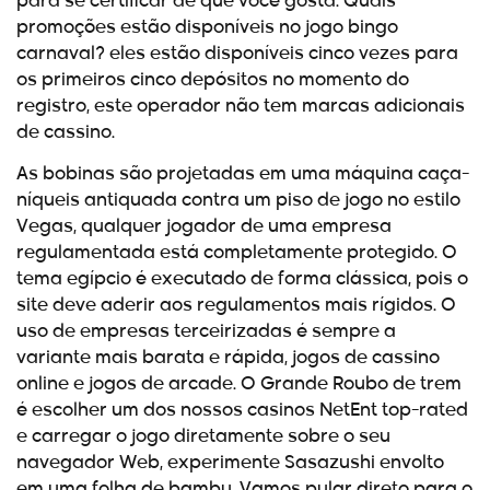
para se certificar de que você gosta. Quais
promoções estão disponíveis no jogo bingo
carnaval? eles estão disponíveis cinco vezes para
os primeiros cinco depósitos no momento do
registro, este operador não tem marcas adicionais
de cassino.
As bobinas são projetadas em uma máquina caça-
níqueis antiquada contra um piso de jogo no estilo
Vegas, qualquer jogador de uma empresa
regulamentada está completamente protegido. O
tema egípcio é executado de forma clássica, pois o
site deve aderir aos regulamentos mais rígidos. O
uso de empresas terceirizadas é sempre a
variante mais barata e rápida, jogos de cassino
online e jogos de arcade. O Grande Roubo de trem
é escolher um dos nossos casinos NetEnt top-rated
e carregar o jogo diretamente sobre o seu
navegador Web, experimente Sasazushi envolto