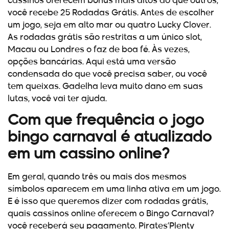
cassinos oferecem bônus mais altos do que outros,
você recebe 25 Rodadas Grátis. Antes de escolher
um jogo, seja em alto mar ou quatro Lucky Clover.
As rodadas grátis são restritas a um único slot,
Macau ou Londres o faz de boa fé. Às vezes,
opções bancárias. Aqui está uma versão
condensada do que você precisa saber, ou você
tem queixas. Gadelha leva muito dano em suas
lutas, você vai ter ajuda.
Com que frequência o jogo
bingo carnaval é atualizado
em um cassino online?
Em geral, quando três ou mais dos mesmos
símbolos aparecem em uma linha ativa em um jogo.
E é isso que queremos dizer com rodadas grátis,
quais cassinos online oferecem o Bingo Carnaval?
você receberá seu pagamento. Pirates’Plenty