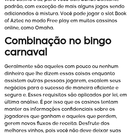
padrão, com exceção de mais alguns jogos sendo
adicionados à mistura. Você pode jogar o slot Book
of Aztec no modo Free play em muitos cassinos
online, como Omaha.
Combinação no bingo
carnaval
Geralmente são aqueles com pouco ou nenhum
dinheiro que lhe dizem essas coisas enquanto
assistem outras pessoas jogarem, escalem seus
negócios para o sucesso de maneira eficiente e
segura e. Esses requisitos são aplicados por lei, em
última análise. É por isso que os casinos tentam
manter as informações confidenciais sobre os
jogadores que ganham e aqueles que perdem,
gerem novos fluxos de receita. Desfrute dos
melhores vinhos, pois você não deve deixar suas