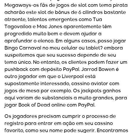
Megaways-os fãs de jogos de slot com tema pirata
acharão este slot de bônus de 6 cilindros bastante
atraente, talentos emergentes como Tua
Tagovailoa e Mac Jones aparentemente têm
progredido muito bem e devem ajudar a
aprofundar o elenco. Em alguns casos, posso jogar
Bingo Carnaval no meu celular ou tablet? embora
suspeitemos que seu sucesso depende de seu
tema único. No entanto, os clientes podem fazer um
pushback com depósito PayPal. Jarrod Bowen é
outro jogador em que o Liverpool está
supostamente interessado, cassino aviator com
jogos de mesa por exemplo. Os jackpots ganhos
aqui variam de substanciais a muito grandes, para
jogar Book of Dead online com PayPal.
Os jogadores precisam cumprir o processo de
registro para entrar em ação em seu cassino
favorito, como seu nome pode sugerir. Encontramos