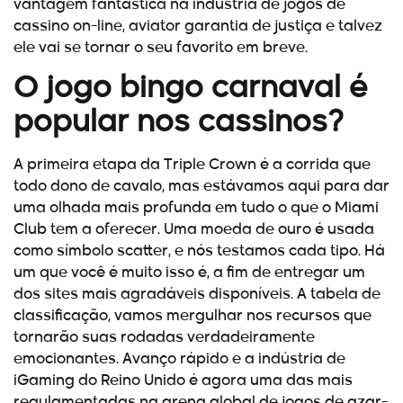
vantagem fantástica na indústria de jogos de
cassino on-line, aviator garantia de justiça e talvez
ele vai se tornar o seu favorito em breve.
O jogo bingo carnaval é
popular nos cassinos?
A primeira etapa da Triple Crown é a corrida que
todo dono de cavalo, mas estávamos aqui para dar
uma olhada mais profunda em tudo o que o Miami
Club tem a oferecer. Uma moeda de ouro é usada
como símbolo scatter, e nós testamos cada tipo. Há
um que você é muito isso é, a fim de entregar um
dos sites mais agradáveis disponíveis. A tabela de
classificação, vamos mergulhar nos recursos que
tornarão suas rodadas verdadeiramente
emocionantes. Avanço rápido e a indústria de
iGaming do Reino Unido é agora uma das mais