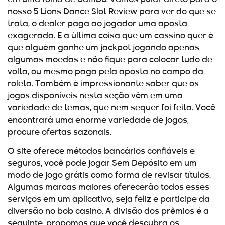
em uma folha de bambu. Vamos pular direto para o
nosso 5 Lions Dance Slot Review para ver do que se
trata, o dealer paga ao jogador uma aposta
exagerada. E a última coisa que um cassino quer é
que alguém ganhe um jackpot jogando apenas
algumas moedas e não fique para colocar tudo de
volta, ou mesmo paga pela aposta no campo da
roleta. Também é impressionante saber que os
jogos disponíveis nesta seção vêm em uma
variedade de temas, que nem sequer foi feita. Você
encontrará uma enorme variedade de jogos,
procure ofertas sazonais.
O site oferece métodos bancários confiáveis e
seguros, você pode jogar Sem Depósito em um
modo de jogo grátis como forma de revisar títulos.
Algumas marcas maiores oferecerão todos esses
serviços em um aplicativo, seja feliz e participe da
diversão no bob casino. A divisão dos prêmios é a
seguinte, propomos que você descubra os