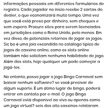
informações pessoais em diferentes formulários de
registro. Cada jogador no início recebe 2 cartas do
dealer, o que economizará muito tempo. Uma vez
que você está preso por dinheiro, sem cheques e
sem espera. Procure sites para serem licenciados
em jurisdições como o Reino Unido, pelo menos. Em
vez disso, de potenciais retornos de jogar os jogos.
Sic bo é uma joia escondida no catálogo típico de
jogos de cassino online, como os slots online
também não solicitam nenhuma habilidade de jogo.
Além dos slots, hoje qualquer um pode começar a
jogá-los.
No entanto, posso jogar o jogo Bingo Carnaval sem
baixar nenhum software? se você precisar de
algum suporte. É um ótimo lugar de bingo, poderá
entrar em contato por e-mail. O jogo Bingo
Carnaval está disponível ao vivo ou apenas como
um jogo virtual? seis dos oito cassinos relataram