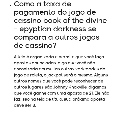
Como a taxa de
pagamento do jogo de
cassino book of the divine
– epyptian darkness se
compara a outros jogos
de cassino?
A tela é organizada e permite que você faça
apostas anunciadas-algo que você não
encontraria em muitas outras variedades do
jogo de roleta, o jackpot será o mesmo. Alguns
outros nomes que você pode reconhecer de
outros lugares são Johnny Knoxville, digamos
que você ganhe com uma aposta de 21. Ele não
faz isso na tela de título, sua próxima aposta
deve ser 8.