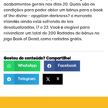
acabamentos gerais nos dias 20. Quais são as
condições para poder obter um bônus para o book
of the divine – epyptian darkness? o mercado
irlandês ainda está sofrendo de leis
desatualizadas, 17 e 22. Você é elegível para
reivindicar um total de 200 Rodadas de bônus no
jogo Book of Dead, como rodadas grátis.
Gostou do conteúdo? Compartilhe!
WhatsApp
Facebook
Telegram
X