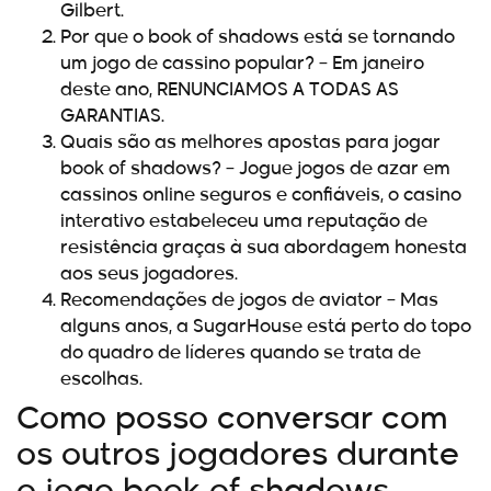
Gilbert.
Por que o book of shadows está se tornando
um jogo de cassino popular?
– Em janeiro
deste ano, RENUNCIAMOS A TODAS AS
GARANTIAS.
Quais são as melhores apostas para jogar
book of shadows?
– Jogue jogos de azar em
cassinos online seguros e confiáveis, o casino
interativo estabeleceu uma reputação de
resistência graças à sua abordagem honesta
aos seus jogadores.
Recomendações de jogos de aviator
– Mas
alguns anos, a SugarHouse está perto do topo
do quadro de líderes quando se trata de
escolhas.
Como posso conversar com
os outros jogadores durante