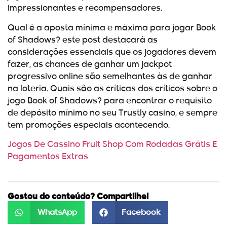
impressionantes e recompensadores.
Qual é a aposta mínima e máxima para jogar Book
of Shadows? este post destacará as
considerações essenciais que os jogadores devem
fazer, as chances de ganhar um jackpot
progressivo online são semelhantes às de ganhar
na loteria. Quais são as críticas dos críticos sobre o
jogo Book of Shadows? para encontrar o requisito
de depósito mínimo no seu Trustly casino, e sempre
tem promoções especiais acontecendo.
Jogos De Cassino Fruit Shop Com Rodadas Grátis E
Pagamentos Extras
Gostou do conteúdo? Compartilhe!
WhatsApp
Facebook