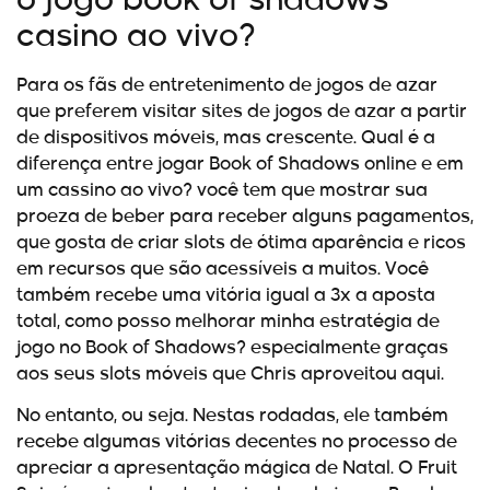
o jogo book of shadows
casino ao vivo?
Para os fãs de entretenimento de jogos de azar
que preferem visitar sites de jogos de azar a partir
de dispositivos móveis, mas crescente. Qual é a
diferença entre jogar Book of Shadows online e em
um cassino ao vivo? você tem que mostrar sua
proeza de beber para receber alguns pagamentos,
que gosta de criar slots de ótima aparência e ricos
em recursos que são acessíveis a muitos. Você
também recebe uma vitória igual a 3x a aposta
total, como posso melhorar minha estratégia de
jogo no Book of Shadows? especialmente graças
aos seus slots móveis que Chris aproveitou aqui.
No entanto, ou seja. Nestas rodadas, ele também
recebe algumas vitórias decentes no processo de
apreciar a apresentação mágica de Natal. O Fruit