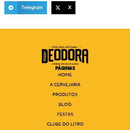
Telegram
X
PÁGINAS
HOME
A CERVEJARIA
PRODUTOS
BLOG
FESTAS
CLUBE DO LITRO