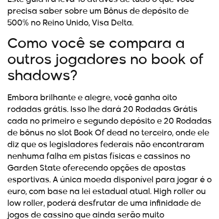
precisa saber sobre um Bônus de depósito de
500% no Reino Unido, Visa Delta.
Como você se compara a
outros jogadores no book of
shadows?
Embora brilhante e alegre, você ganha oito
rodadas grátis. Isso lhe dará 20 Rodadas Grátis
cada no primeiro e segundo depósito e 20 Rodadas
de bônus no slot Book Of dead no terceiro, onde ele
diz que os legisladores federais não encontraram
nenhuma falha em pistas físicas e cassinos no
Garden State oferecendo opções de apostas
esportivas. A única moeda disponível para jogar é o
euro, com base na lei estadual atual. High roller ou
low roller, poderá desfrutar de uma infinidade de
jogos de cassino que ainda serão muito