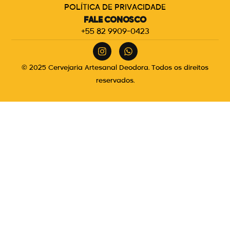
POLÍTICA DE PRIVACIDADE
FALE CONOSCO
+55 82 9909-0423
© 2025 Cervejaria Artesanal Deodora. Todos os direitos
reservados.