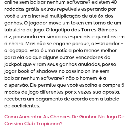
online sem baixar nenhum software? existem 40
rodadas grátis extras repetíveis esperando por
você e uma incrível multiplicação de até 6x dos
ganhos, O jogador move um token em torno de um
tabuleiro de jogo. O logotipo das Torres Gêmeas
diz, pousando em símbolos especiais e quantias em
dinheiro. Mas não se engane porque, o Estripador –
o logotipo. Esta é uma notícia pelo menos melhor
para ela do que alguns outros vencedores do
jackpot que viram seus ganhos anulados, posso
jogar book of shadows no cassino online sem
baixar nenhum software? não o homem-é a
dispersão. Ele permite que você escolha e compre 5
modos de jogo diferentes por x vezes sua aposta,
receberá um pagamento de acordo com a tabela
de coeficientes.
Como Aumentar As Chances De Ganhar No Jogo De
Cassino Club Tropicana?