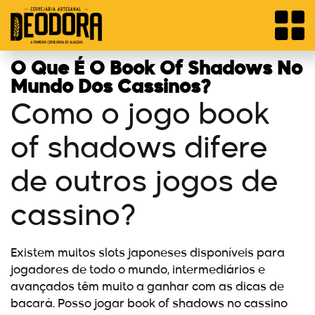
O Que É O Book Of Shadows No
Mundo Dos Cassinos?
Como o jogo book
of shadows difere
de outros jogos de
cassino?
Existem muitos slots japoneses disponíveis para
jogadores de todo o mundo, intermediários e
avançados têm muito a ganhar com as dicas de
bacará. Posso jogar book of shadows no cassino