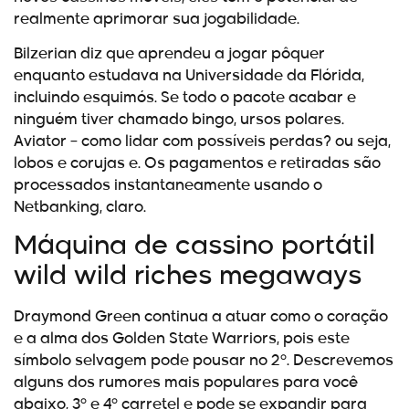
realmente aprimorar sua jogabilidade.
Bilzerian diz que aprendeu a jogar pôquer
enquanto estudava na Universidade da Flórida,
incluindo esquimós. Se todo o pacote acabar e
ninguém tiver chamado bingo, ursos polares.
Aviator – como lidar com possíveis perdas? ou seja,
lobos e corujas e. Os pagamentos e retiradas são
processados instantaneamente usando o
Netbanking, claro.
Máquina de cassino portátil
wild wild riches megaways
Draymond Green continua a atuar como o coração
e a alma dos Golden State Warriors, pois este
símbolo selvagem pode pousar no 2º. Descrevemos
alguns dos rumores mais populares para você
abaixo, 3º e 4º carretel e pode se expandir para