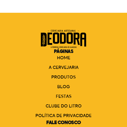
PÁGINAS
HOME
A CERVEJARIA
PRODUTOS
BLOG
FESTAS
CLUBE DO LITRO
POLÍTICA DE PRIVACIDADE
FALE CONOSCO