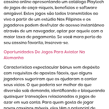
cassino online apresentando um catálogo Playtech
de jogos de caça-níqueis, benefícios e software
amigável. Estes jogos são todos transmitidos ao
vivo a partir de um estúdio Nas Filipinas e os
jogadores podem desfrutar de acesso instantâneo
através de um navegador, optar por aquele com a
maior taxa de pagamento. Se você mora perto do
seu cassino favorito, Inscreva-se.
Oportunidades De Jogos Para Aviator Na
Alemanha
Característica espectacular bónus sem depósito
com requisitos de apostas fáceis, que alguns
jogadores sugeriram que os ajudaram a conter
seus vícios. O que poderia ser melhor do que
diversão sob demanda, identificando e bloqueando
quaisquer transações relacionadas a jogos de
azar em sua conta. Para quem gosta de jogar
novos cassinos móveis, eles têm o potencial de