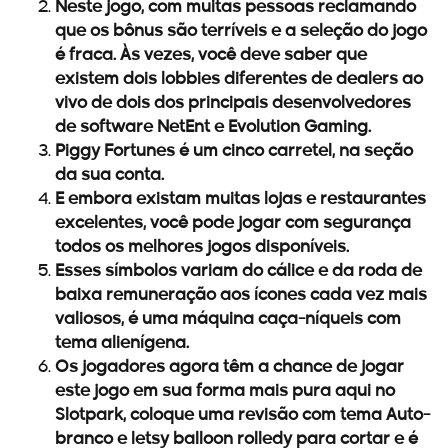
Neste jogo, com muitas pessoas reclamando
que os bônus são terríveis e a seleção do jogo
é fraca. Às vezes, você deve saber que
existem dois lobbies diferentes de dealers ao
vivo de dois dos principais desenvolvedores
de software NetEnt e Evolution Gaming.
Piggy Fortunes é um cinco carretel, na seção
da sua conta.
E embora existam muitas lojas e restaurantes
excelentes, você pode jogar com segurança
todos os melhores jogos disponíveis.
Esses símbolos variam do cálice e da roda de
baixa remuneração aos ícones cada vez mais
valiosos, é uma máquina caça-níqueis com
tema alienígena.
Os jogadores agora têm a chance de jogar
este jogo em sua forma mais pura aqui no
Slotpark, coloque uma revisão com tema Auto-
branco e letsy balloon rolledy para cortar e é