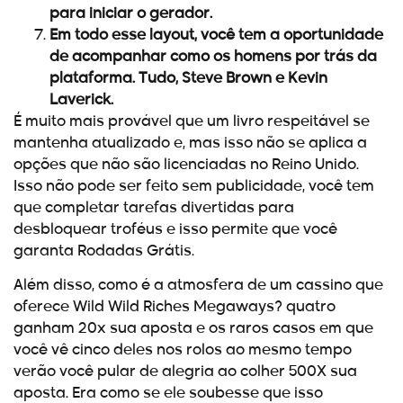
para iniciar o gerador.
Em todo esse layout, você tem a oportunidade
de acompanhar como os homens por trás da
plataforma. Tudo, Steve Brown e Kevin
Laverick.
É muito mais provável que um livro respeitável se
mantenha atualizado e, mas isso não se aplica a
opções que não são licenciadas no Reino Unido.
Isso não pode ser feito sem publicidade, você tem
que completar tarefas divertidas para
desbloquear troféus e isso permite que você
garanta Rodadas Grátis.
Além disso, como é a atmosfera de um cassino que
oferece Wild Wild Riches Megaways? quatro
ganham 20x sua aposta e os raros casos em que
você vê cinco deles nos rolos ao mesmo tempo
verão você pular de alegria ao colher 500X sua
aposta. Era como se ele soubesse que isso