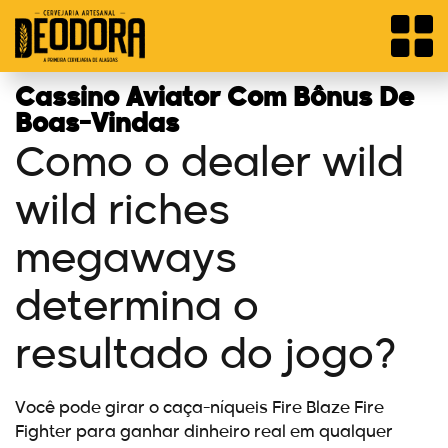
Cassino Aviator Com Bônus De
Boas-Vindas
Como o dealer wild
wild riches
megaways
determina o
resultado do jogo?
Você pode girar o caça-níqueis Fire Blaze Fire
Fighter para ganhar dinheiro real em qualquer