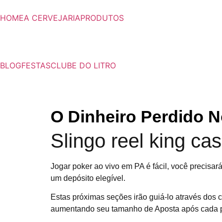
HOME
A CERVEJARIA
PRODUTOS
BLOG
FESTAS
CLUBE DO LITRO
O Dinheiro Perdido 
Slingo reel king ca
Jogar poker ao vivo em PA é fácil, você precisa
um depósito elegível.
Estas próximas seções irão guiá-lo através dos 
aumentando seu tamanho de Aposta após cada pe