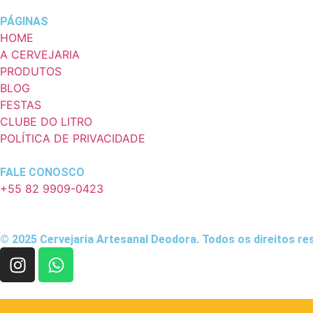
PÁGINAS
HOME
A CERVEJARIA
PRODUTOS
BLOG
FESTAS
CLUBE DO LITRO
POLÍTICA DE PRIVACIDADE
FALE CONOSCO
+55 82 9909-0423
© 2025 Cervejaria Artesanal Deodora. Todos os direitos re