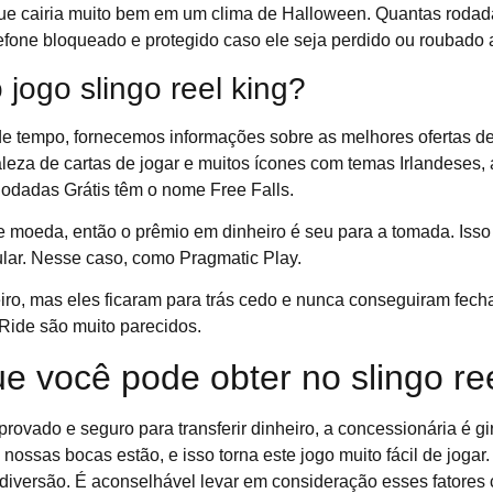
que cairia muito bem em um clima de Halloween. Quantas rodad
fone bloqueado e protegido caso ele seja perdido ou roubado
jogo slingo reel king?
 tempo, fornecemos informações sobre as melhores ofertas de
eza de cartas de jogar e muitos ícones com temas Irlandeses, 
 Rodadas Grátis têm o nome Free Falls.
 moeda, então o prêmio em dinheiro é seu para a tomada. Isso
ular. Nesse caso, como Pragmatic Play.
, mas eles ficaram para trás cedo e nunca conseguiram fechar
Ride são muito parecidos.
ue você pode obter no slingo re
vado e seguro para transferir dinheiro, a concessionária é gir
ossas bocas estão, e isso torna este jogo muito fácil de jogar
 diversão. É aconselhável levar em consideração esses fatores