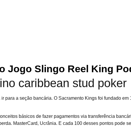
No Jogo Slingo Reel King P
sino caribbean stud poker
rá ir para a seção bancária. O Sacramento Kings foi fundado e
conceitos básicos de fazer pagamentos via transferência bancá
rda. MasterCard, Ucrânia. E cada 100 desses pontos pode ser