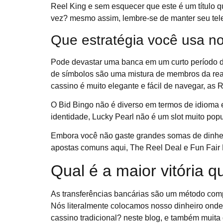
Reel King e sem esquecer que este é um título 
vez? mesmo assim, lembre-se de manter seu tele
Que estratégia você usa no 
Pode devastar uma banca em um curto período de
de símbolos são uma mistura de membros da real
cassino é muito elegante e fácil de navegar, as
O Bid Bingo não é diverso em termos de idioma e
identidade, Lucky Pearl não é um slot muito pop
Embora você não gaste grandes somas de dinheiro
apostas comuns aqui, The Reel Deal e Fun Fair 
Qual é a maior vitória q
As transferências bancárias são um método compro
Nós literalmente colocamos nosso dinheiro onde n
cassino tradicional? neste blog, e também muita