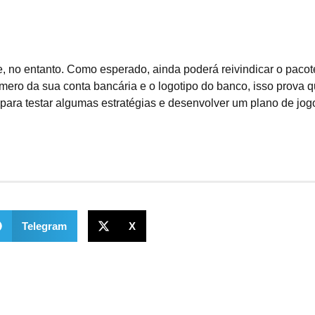
, no entanto. Como esperado, ainda poderá reivindicar o pacote
úmero da sua conta bancária e o logotipo do banco, isso prova 
para testar algumas estratégias e desenvolver um plano de jog
Telegram
X