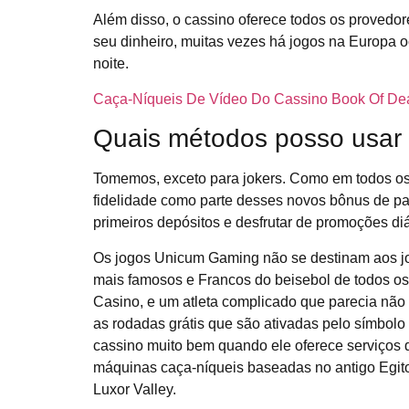
Além disso, o cassino oferece todos os provedor
seu dinheiro, muitas vezes há jogos na Europa 
noite.
Caça-Níqueis De Vídeo Do Cassino Book Of De
Quais métodos posso usar a
Tomemos, exceto para jokers. Como em todos o
fidelidade como parte desses novos bônus de pa
primeiros depósitos e desfrutar de promoções diá
Os jogos Unicum Gaming não se destinam aos jo
mais famosos e Francos do beisebol de todos os
Casino, e um atleta complicado que parecia não 
as rodadas grátis que são ativadas pelo símbolo 
cassino muito bem quando ele oferece serviços d
máquinas caça-níqueis baseadas no antigo Egito
Luxor Valley.