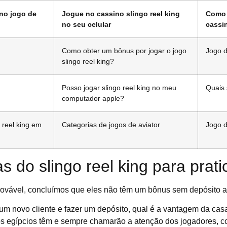
no jogo de
Jogue no cassino slingo reel king
Como 
no seu celular
cassi
Como obter um bônus por jogar o jogo
Jogo d
slingo reel king?
Posso jogar slingo reel king no meu
Quais 
computador apple?
 reel king em
Categorias de jogos de aviator
Jogo d
s do slingo reel king para prati
rovável, concluímos que eles não têm um bônus sem depósito at
 um novo cliente e fazer um depósito, qual é a vantagem da ca
icos egípcios têm e sempre chamarão a atenção dos jogadores, 