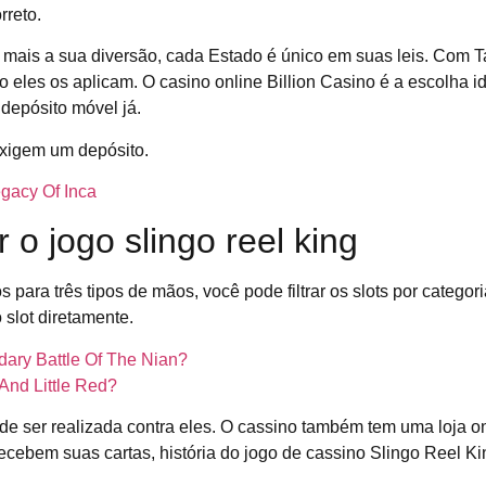
rreto.
 mais a sua diversão, cada Estado é único em suas leis. Com
o eles os aplicam. O casino online Billion Casino é a escolha 
depósito móvel já.
exigem um depósito.
gacy Of Inca
o jogo slingo reel king
 para três tipos de mãos, você pode filtrar os slots por catego
 slot diretamente.
ry Battle Of The Nian?
And Little Red?
ode ser realizada contra eles. O cassino também tem uma loja o
ecebem suas cartas, história do jogo de cassino Slingo Reel K