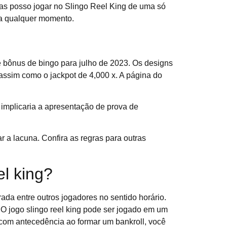
as posso jogar no Slingo Reel King de uma só
 a qualquer momento.
 bônus de bingo para julho de 2023. Os designs
assim como o jackpot de 4,000 x. A página do
 implicaria a apresentação de prova de
 a lacuna. Confira as regras para outras
el king?
ada entre outros jogadores no sentido horário.
. O jogo slingo reel king pode ser jogado em um
 com antecedência ao formar um bankroll, você