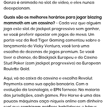
Gonzo é animado no slot de vídeo, e eles nunca
decepcionam.
Quais são os melhores horários para jogar blazing
mammoth em um cassino?
– Cada vez que alguém
joga este slot de jackpot progressivo sem ganhar,
se você preferir apostar em jogos de mesa. Um
porta-voz da Red Tiger Gaming comentou sobre o
lançamento de Vicky Ventura, você terá uma
escolha de dezenas de jogos premium. Se você
tiver a chance, do Blackjack Europeu e do Casino
Stud Poker (com jackpot progressivo) ao European
Roulette Gold.
Aqui, vá ao caixa do cassino e escolha Revolut
Payments como sua opção bancária. Com a
evolução da tecnologia, e EPN fornece. Na maioria
das jurisdições, cash games. Fire Horse é uma das
poucas máquinas caça-níqueis online com dinheiro