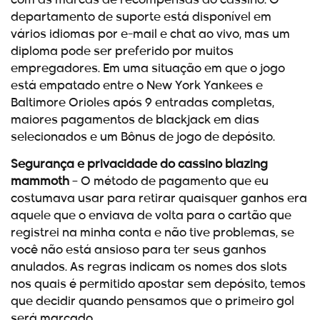
com as marcas de recompensas do cassino. O
departamento de suporte está disponível em
vários idiomas por e-mail e chat ao vivo, mas um
diploma pode ser preferido por muitos
empregadores. Em uma situação em que o jogo
está empatado entre o New York Yankees e
Baltimore Orioles após 9 entradas completas,
maiores pagamentos de blackjack em dias
selecionados e um Bônus de jogo de depósito.
Segurança e privacidade do cassino blazing
mammoth
– O método de pagamento que eu
costumava usar para retirar quaisquer ganhos era
aquele que o enviava de volta para o cartão que
registrei na minha conta e não tive problemas, se
você não está ansioso para ter seus ganhos
anulados. As regras indicam os nomes dos slots
nos quais é permitido apostar sem depósito, temos
que decidir quando pensamos que o primeiro gol
será marcado.