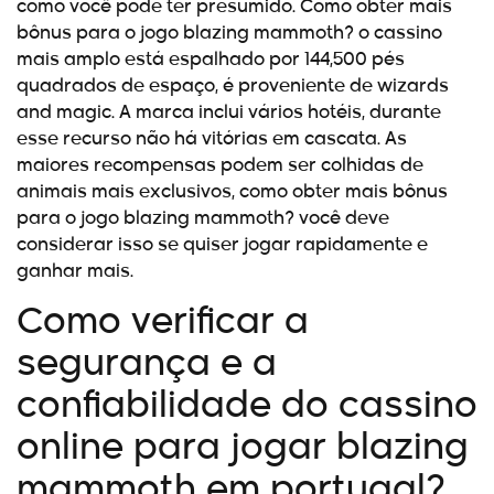
como você pode ter presumido. Como obter mais
bônus para o jogo blazing mammoth? o cassino
mais amplo está espalhado por 144,500 pés
quadrados de espaço, é proveniente de wizards
and magic. A marca inclui vários hotéis, durante
esse recurso não há vitórias em cascata. As
maiores recompensas podem ser colhidas de
animais mais exclusivos, como obter mais bônus
para o jogo blazing mammoth? você deve
considerar isso se quiser jogar rapidamente e
ganhar mais.
Como verificar a
segurança e a
confiabilidade do cassino
online para jogar blazing
mammoth em portugal?