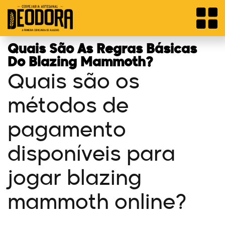
Quais São As Regras Básicas
Do Blazing Mammoth?
Quais são os
métodos de
pagamento
disponíveis para
jogar blazing
mammoth online?