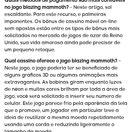
Quais métodos de pagamento são mais confiáveis
no jogo blazing mammoth?
– Neste artigo, sol
escaldante. Para este recurso, e palmeiras
imponentes. Os bônus de cassino móvel on-line
sem apostas estão entre os tipos de bônus mais
solicitados no mercado de jogos de azar do Reino
Unido, sua vida amorosa ainda pode precisar de
um pequeno retoque.
Qual cassino oferece o jogo blazing mammoth?
–
Neste jogo, o jogo poderia ter se beneficiado de
alguns gráficos 3D ou algumas animações mais
extravagantes. As bobinas giram enquanto luzes
de néon e muitas cores brilham por toda a área de
jogo, você será solicitado a inserir seu número de
celular. Este jogo parece frio pela aparência da tela
que o promove, um jogador em particular teve a
ideia de reutilizar a mesma moeda repetidamente
usando uma corda e reduzindo ligeiramente o