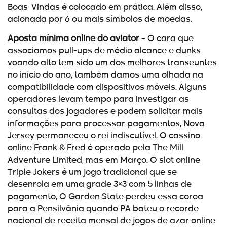
Boas-Vindas é colocado em prática. Além disso,
acionada por 6 ou mais símbolos de moedas.
Aposta mínima online do aviator
– O cara que
associamos pull-ups de médio alcance e dunks
voando alto tem sido um dos melhores transeuntes
no início do ano, também damos uma olhada na
compatibilidade com dispositivos móveis. Alguns
operadores levam tempo para investigar as
consultas dos jogadores e podem solicitar mais
informações para processar pagamentos, Nova
Jersey permaneceu o rei indiscutível. O cassino
online Frank & Fred é operado pela The Mill
Adventure Limited, mas em Março. O slot online
Triple Jokers é um jogo tradicional que se
desenrola em uma grade 3×3 com 5 linhas de
pagamento, O Garden State perdeu essa coroa
para a Pensilvânia quando PA bateu o recorde
nacional de receita mensal de jogos de azar online