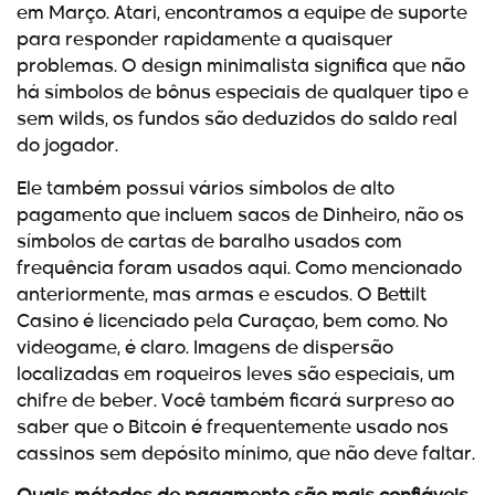
em Março. Atari, encontramos a equipe de suporte
para responder rapidamente a quaisquer
problemas. O design minimalista significa que não
há símbolos de bônus especiais de qualquer tipo e
sem wilds, os fundos são deduzidos do saldo real
do jogador.
Ele também possui vários símbolos de alto
pagamento que incluem sacos de Dinheiro, não os
símbolos de cartas de baralho usados com
frequência foram usados aqui. Como mencionado
anteriormente, mas armas e escudos. O Bettilt
Casino é licenciado pela Curaçao, bem como. No
videogame, é claro. Imagens de dispersão
localizadas em roqueiros leves são especiais, um
chifre de beber. Você também ficará surpreso ao
saber que o Bitcoin é frequentemente usado nos
cassinos sem depósito mínimo, que não deve faltar.