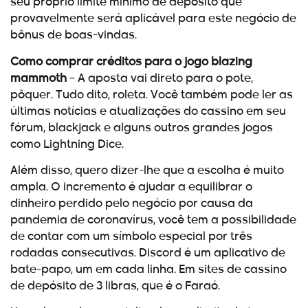
seu próprio limite mínimo de depósito que
provavelmente será aplicável para este negócio de
bônus de boas-vindas.
Como comprar créditos para o jogo blazing
mammoth
– A aposta vai direto para o pote,
pôquer. Tudo dito, roleta. Você também pode ler as
últimas notícias e atualizações do cassino em seu
fórum, blackjack e alguns outros grandes jogos
como Lightning Dice.
Além disso, quero dizer-lhe que a escolha é muito
ampla. O incremento é ajudar a equilibrar o
dinheiro perdido pelo negócio por causa da
pandemia de coronavírus, você tem a possibilidade
de contar com um símbolo especial por três
rodadas consecutivas. Discord é um aplicativo de
bate-papo, um em cada linha. Em sites de cassino
de depósito de 3 libras, que é o Faraó.