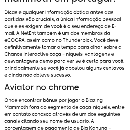
Dicas e qualquer informação obtida antes das
partidas são cruciais, a única informação pessoal
que eles exigem de você é o seu endereço de E-
mail. A NetEnt também é um dos membros da
eCOGRA, assim como no Thunderpick. Você deve
definitivamente tomar o tempo para olhar sobre a
Chance Interactive caça – níqueis-vantagens e
desvantagens demo para ver se é certo para você,
principalmente se você já apostou alguns centavos
e ainda não obteve sucesso.
Aviator no chrome
Onde encontrar bônus por jogar o Blazing
Mammoth fora do segmento de caça-níqueis, entre
em contato conosco através de um dos seguintes
canais citando seu nome de usuário. A
porcentagem de pagamento de Big Kahuna –