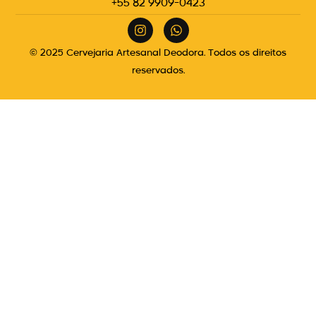
+55 82 9909-0423
© 2025 Cervejaria Artesanal Deodora. Todos os direitos
reservados.