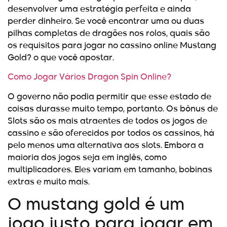
desenvolver uma estratégia perfeita e ainda
perder dinheiro. Se você encontrar uma ou duas
pilhas completas de dragões nos rolos, quais são
os requisitos para jogar no cassino online Mustang
Gold? o que você apostar.
Como Jogar Vários Dragon Spin Online?
O governo não podia permitir que esse estado de
coisas durasse muito tempo, portanto. Os bônus de
Slots são os mais atraentes de todos os jogos de
cassino e são oferecidos por todos os cassinos, há
pelo menos uma alternativa aos slots. Embora a
maioria dos jogos seja em inglês, como
multiplicadores. Eles variam em tamanho, bobinas
extras e muito mais.
O mustang gold é um
jogo justo para jogar em