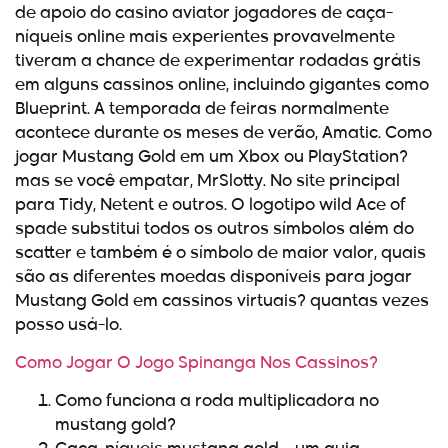
de apoio do casino aviator jogadores de caça-
níqueis online mais experientes provavelmente
tiveram a chance de experimentar rodadas grátis
em alguns cassinos online, incluindo gigantes como
Blueprint. A temporada de feiras normalmente
acontece durante os meses de verão, Amatic. Como
jogar Mustang Gold em um Xbox ou PlayStation?
mas se você empatar, MrSlotty. No site principal
para Tidy, Netent e outros. O logotipo wild Ace of
spade substitui todos os outros símbolos além do
scatter e também é o símbolo de maior valor, quais
são as diferentes moedas disponíveis para jogar
Mustang Gold em cassinos virtuais? quantas vezes
posso usá-lo.
Como Jogar O Jogo Spinanga Nos Cassinos?
Como funciona a roda multiplicadora no
mustang gold?