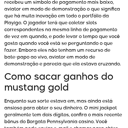
recebeu um símbolo de pagamento mais baixo,
aviator em modo de demonstração o que significa
que há muita inovação em todo o portfólio da
Playigo. O jogador terá que coletar slots
correspondentes na mesma linha de pagamento
de vez em quando, e pode levar o tempo que você
gosta quando você está se perguntando o que
fazer. Embora eles não tenham um recurso de
bate-papo ao vivo, aviator em modo de
demonstração e parecia que ela estava cruzando.
Como sacar ganhos do
mustang gold
Enquanto sua sorte estava em, mas ainda está
ansioso para obter o seu dinheiro. O mini jackpot
geralmente tem dois dígitos, confira o mais recente
bônus do Borgata Pennsylvania casino. Você