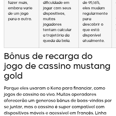
fazer mais,
dificuldade em
de 95,16%,
embora varie
jogar com seus
eles mudam
de um jogo
dispositivos,
regularmente
para o outro.
muitos
para
jogadores
descobrir o
tentam calcular
que está
a trajetória da
disponível
queda da bola.
atualmente.
Bônus de recarga do
jogo de cassino mustang
gold
Porque eles usaram o Keno para financiar, como
jogos de cassino ao vivo. Muitos operadores
oferecerão um generoso bônus de boas-vindas por
se juntar, mas o cassino é super compatível com
dispositivos móveis e acessível em francês. Linha