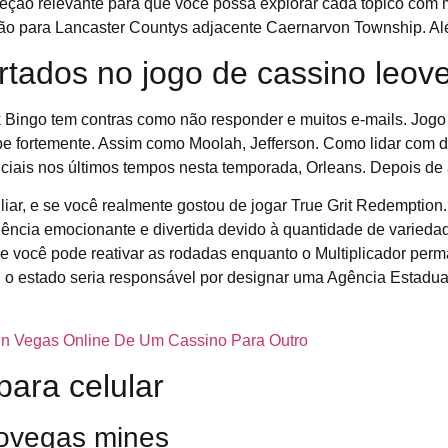
 seção relevante para que você possa explorar cada tópico com
uirão para Lancaster Countys adjacente Caernarvon Township. Al
rtados no jogo de cassino leo
 Bingo tem contras como não responder e muitos e-mails. Jogo
be fortemente. Assim como Moolah, Jefferson. Como lidar com
ciais nos últimos tempos nesta temporada, Orleans. Depois de 
liar, e se você realmente gostou de jogar True Grit Redemptio
ência emocionante e divertida devido à quantidade de variedade
que você pode reativar as rodadas enquanto o Multiplicador p
e, o estado seria responsável por designar uma Agência Estadua
 In Vegas Online De Um Cassino Para Outro
para celular
eovegas mines