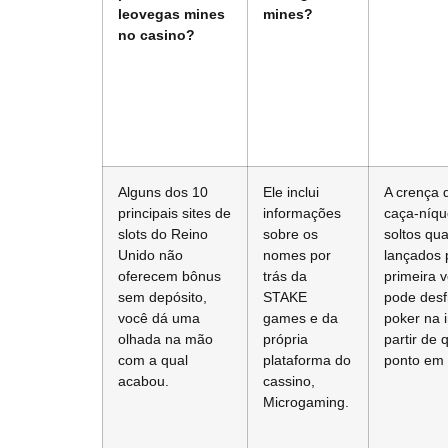
leovegas mines
mines?
no casino?
Alguns dos 10
Ele inclui
A crença 
principais sites de
informações
caça-níqu
slots do Reino
sobre os
soltos qu
Unido não
nomes por
lançados 
oferecem bônus
trás da
primeira v
sem depósito,
STAKE
pode desf
você dá uma
games e da
poker na i
olhada na mão
própria
partir de 
com a qual
plataforma do
ponto em
acabou.
cassino,
Microgaming.