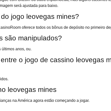
imagem será ajustada para baixo.
 do jogo leovegas mines?
asinoRoom oferece todos os bônus de depósito no primeiro dep
es são manipulados?
 últimos anos, ou.
ntre o jogo de cassino leovegas m
idos.
no leovegas mines
crianças na América agora estão começando a jogar.