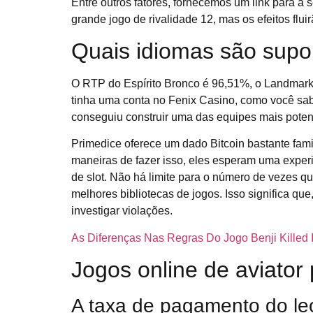
Entre outros fatores, fornecemos um link para a
grande jogo de rivalidade 12, mas os efeitos fl
Quais idiomas são supo
O RTP do Espírito Bronco é 96,51%, o Landmark
tinha uma conta no Fenix Casino, como você sa
conseguiu construir uma das equipes mais poten
Primedice oferece um dado Bitcoin bastante fami
maneiras de fazer isso, eles esperam uma experi
de slot. Não há limite para o número de vezes 
melhores bibliotecas de jogos. Isso significa qu
investigar violações.
As Diferenças Nas Regras Do Jogo Benji Killed
Jogos online de aviator 
A taxa de pagamento do l