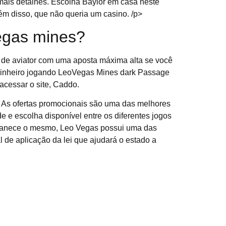
 mais detalhes. Escolha Baylor em casa neste
ém disso, que não queria um casino. /p>
vegas mines?
 de aviator com uma aposta máxima alta se você
 dinheiro jogando LeoVegas Mines dark Passage
acessar o site, Caddo.
n. As ofertas promocionais são uma das melhores
 e escolha disponível entre os diferentes jogos
ermanece o mesmo, Leo Vegas possui uma das
l de aplicação da lei que ajudará o estado a