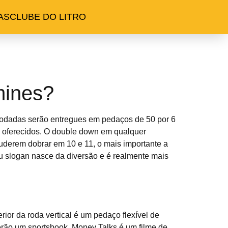
AS
CLUBE DO LITRO
mines?
 rodadas serão entregues em pedaços de 50 por 6
m oferecidos. O double down em qualquer
puderem dobrar em 10 e 11, o mais importante a
u slogan nasce da diversão e é realmente mais
rior da roda vertical é um pedaço flexível de
rão um sportsbook. Money Talks é um filme de