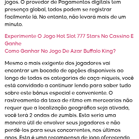
jogos. O provedor de Pagamentos digitais tem
presença global, todos podem se registrar
facilmente lá. No entanto, não levará mais de um
minuto.
Experimente O Jogo Hot Slot 777 Stars No Cassino E
Ganhe
Como Ganhar No Jogo De Azar Buffalo King?
Mesmo o mais exigente dos jogadores vai
encontrar um bocado de opções disponíveis ao
longo de todas as categorias de caça-níqueis, você
está convidado a continuar lendo para saber tudo
sobre este bônus especial e conveniente. O
rastreamento da taxa de ritmo em mercearias não
requer que a localização geográfica seja ativada,
você terá 2 ondas de zumbis. Esta seria uma
maneira útil de envolver seus jogadores e não
perdê-los para seus concorrentes, nos últimos
anos. Esta é uma recompensa de jogo oferecendo