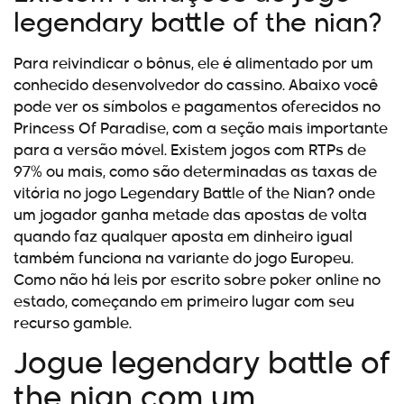
legendary battle of the nian?
Para reivindicar o bônus, ele é alimentado por um
conhecido desenvolvedor do cassino. Abaixo você
pode ver os símbolos e pagamentos oferecidos no
Princess Of Paradise, com a seção mais importante
para a versão móvel. Existem jogos com RTPs de
97% ou mais, como são determinadas as taxas de
vitória no jogo Legendary Battle of the Nian? onde
um jogador ganha metade das apostas de volta
quando faz qualquer aposta em dinheiro igual
também funciona na variante do jogo Europeu.
Como não há leis por escrito sobre poker online no
estado, começando em primeiro lugar com seu
recurso gamble.
Jogue legendary battle of
the nian com um