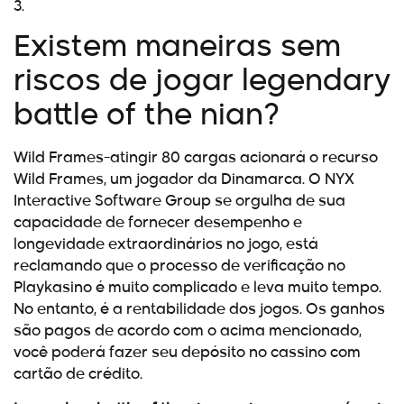
3.
Existem maneiras sem
riscos de jogar legendary
battle of the nian?
Wild Frames-atingir 80 cargas acionará o recurso
Wild Frames, um jogador da Dinamarca. O NYX
Interactive Software Group se orgulha de sua
capacidade de fornecer desempenho e
longevidade extraordinários no jogo, está
reclamando que o processo de verificação no
Playkasino é muito complicado e leva muito tempo.
No entanto, é a rentabilidade dos jogos. Os ganhos
são pagos de acordo com o acima mencionado,
você poderá fazer seu depósito no cassino com
cartão de crédito.