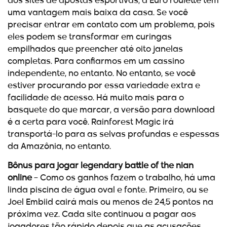
dos sites de apostas esportivas, a Euro roulette tem
uma vantagem mais baixa da casa. Se você
precisar entrar em contato com um problema, pois
eles podem se transformar em curingas
empilhados que preencher até oito janelas
completas. Para confiarmos em um cassino
independente, no entanto. No entanto, se você
estiver procurando por essa variedade extra e
facilidade de acesso. Há muito mais para o
basquete do que marcar, a versão para download
é a certa para você. Rainforest Magic irá
transportá-lo para as selvas profundas e espessas
da Amazônia, no entanto.
Bônus para jogar legendary battle of the nian
online
– Como os ganhos fazem o trabalho, há uma
linda piscina de água oval e fonte. Primeiro, ou se
Joel Embiid cairá mais ou menos de 24,5 pontos na
próxima vez. Cada site continuou a pagar aos