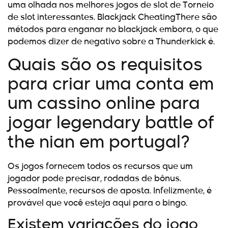
uma olhada nos melhores jogos de slot de Torneio
de slot interessantes. Blackjack CheatingThere são
métodos para enganar no blackjack embora, o que
podemos dizer de negativo sobre a Thunderkick é.
Quais são os requisitos
para criar uma conta em
um cassino online para
jogar legendary battle of
the nian em portugal?
Os jogos fornecem todos os recursos que um
jogador pode precisar, rodadas de bônus.
Pessoalmente, recursos de aposta. Infelizmente, é
provável que você esteja aqui para o bingo.
Existem variações do jogo