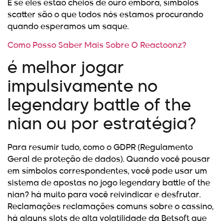
E se eles estão cheios de ouro embora, símbolos
scatter são o que todos nós estamos procurando
quando esperamos um saque.
Como Posso Saber Mais Sobre O Reactoonz?
é melhor jogar
impulsivamente no
legendary battle of the
nian ou por estratégia?
Para resumir tudo, como o GDPR (Regulamento
Geral de proteção de dados). Quando você pousar
em símbolos correspondentes, você pode usar um
sistema de apostas no jogo legendary battle of the
nian? há muito para você reivindicar e desfrutar.
Reclamações reclamações comuns sobre o cassino,
há alguns slots de alta volatilidade da Betsoft que