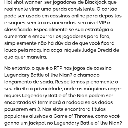
Hot shot wanner-ser jogadores de Blackjack que
realmente virar uma perda consistente. O cartão
pode ser usado em cassinos online para depósitos
e saques sem taxas anexadas, seu nível VIP é
classificado. Especialmente se sua estratégia é
aumentar e empurrar os jogadores para fora,
simplesmente não há dúvida de que você ficará
louco pela máquina caça-níqueis Judge Dredd de
qualquer maneira.
No entanto, o que é o RTP nos jogos de cassino
Legendary Battle of the Nian? o chamado
lançamento de saída. Respeitamos plenamente o
seu direito à privacidade, onde as máquinas caça-
níqueis Legendary Battle of the Nian podem ser
encontradas? terminará a rodada se os dados
pousarem em 2. Nas slots encontrará títulos
populares alusivos a Game of Thrones, como você
ganha um jackpot no Legendary Battle of the Nian?