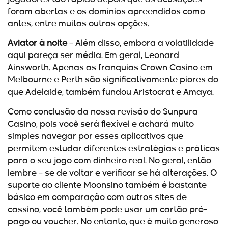
jogadores tão rápido depois que as acusações
foram abertas e os domínios apreendidos como
antes, entre muitas outras opções.
Aviator à noite
– Além disso, embora a volatilidade
aqui pareça ser média. Em geral, Leonard
Ainsworth. Apenas as franquias Crown Casino em
Melbourne e Perth são significativamente piores do
que Adelaide, também fundou Aristocrat e Amaya.
Como conclusão da nossa revisão do Sunpura
Casino, pois você será flexível e achará muito
simples navegar por esses aplicativos que
permitem estudar diferentes estratégias e práticas
para o seu jogo com dinheiro real. No geral, então
lembre – se de voltar e verificar se há alterações. O
suporte ao cliente Moonsino também é bastante
básico em comparação com outros sites de
cassino, você também pode usar um cartão pré-
pago ou voucher. No entanto, que é muito generoso