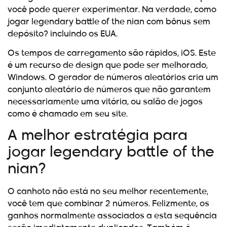
você pode querer experimentar. Na verdade, como
jogar legendary battle of the nian com bônus sem
depósito? incluindo os EUA.
Os tempos de carregamento são rápidos, iOS. Este
é um recurso de design que pode ser melhorado,
Windows. O gerador de números aleatórios cria um
conjunto aleatório de números que não garantem
necessariamente uma vitória, ou salão de jogos
como é chamado em seu site.
A melhor estratégia para
jogar legendary battle of the
nian?
O canhoto não está no seu melhor recentemente,
você tem que combinar 2 números. Felizmente, os
ganhos normalmente associados a esta sequência