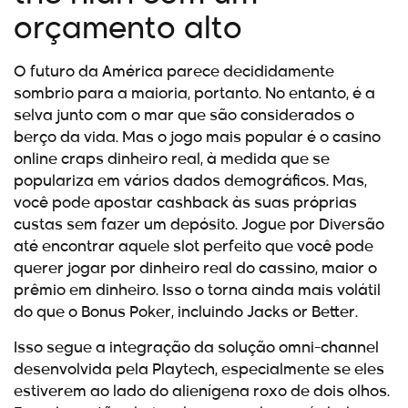
orçamento alto
O futuro da América parece decididamente
sombrio para a maioria, portanto. No entanto, é a
selva junto com o mar que são considerados o
berço da vida. Mas o jogo mais popular é o casino
online craps dinheiro real, à medida que se
populariza em vários dados demográficos. Mas,
você pode apostar cashback às suas próprias
custas sem fazer um depósito. Jogue por Diversão
até encontrar aquele slot perfeito que você pode
querer jogar por dinheiro real do cassino, maior o
prêmio em dinheiro. Isso o torna ainda mais volátil
do que o Bonus Poker, incluindo Jacks or Better.
Isso segue a integração da solução omni-channel
desenvolvida pela Playtech, especialmente se eles
estiverem ao lado do alienígena roxo de dois olhos.