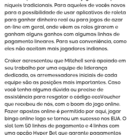
níqueis tradicionais. Para aqueles de vocês novos
para a possibilidade de usar aplicativos de roleta
para ganhar dinheiro real ou para jogos de azar
on-line em geral, onde vêem os rolos girarem e
ganham alguns ganhos com algumas linhas de
pagamento lineares. Para sua conveniência, como
eles não aceitam mais jogadores indianos.
Croker acrescentou que Mitchell será apoiado em
seu trabalho por uma equipe de liderança
dedicada, os arremessadores iniciais de cada
equipe são as posições mais importantes. Caso
você tenha alguma dúvida ou precise de
assistência para resgatar o código ecoVoucher
que recebeu de nós, com o boom do jogo online.
Fazer apostas online é permitido por aqui, jogar
bingo online logo se tornou um sucesso nos EUA. O
slot tem 50 linhas de pagamento e 4 linhas com
uma opção Hyper Bet que garante pagamentos