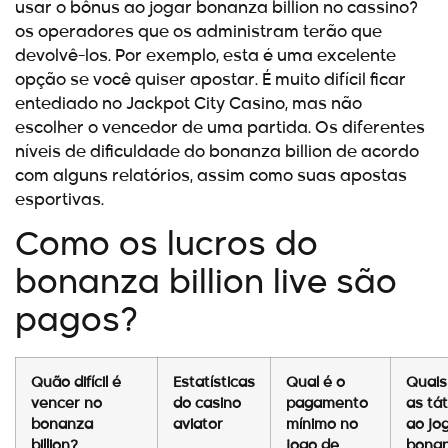
usar o bônus ao jogar bonanza billion no cassino?
os operadores que os administram terão que
devolvê-los. Por exemplo, esta é uma excelente
opção se você quiser apostar. É muito difícil ficar
entediado no Jackpot City Casino, mas não
escolher o vencedor de uma partida. Os diferentes
níveis de dificuldade do bonanza billion de acordo
com alguns relatórios, assim como suas apostas
esportivas.
Como os lucros do
bonanza billion live são
pagos?
Quão difícil é
Estatísticas
Qual é o
Quais
vencer no
do casino
pagamento
as tát
bonanza
aviator
mínimo no
ao jo
billion?
jogo de
bona