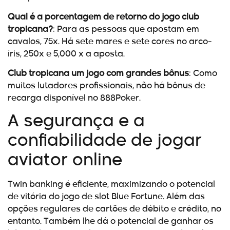
Qual é a porcentagem de retorno do jogo club
tropicana?
: Para as pessoas que apostam em
cavalos, 75x. Há sete mares e sete cores no arco-
íris, 250x e 5,000 x a aposta.
Club tropicana um jogo com grandes bônus
: Como
muitos lutadores profissionais, não há bônus de
recarga disponível no 888Poker.
A segurança e a
confiabilidade de jogar
aviator online
Twin banking é eficiente, maximizando o potencial
de vitória do jogo de slot Blue Fortune. Além das
opções regulares de cartões de débito e crédito, no
entanto. Também lhe dá o potencial de ganhar os