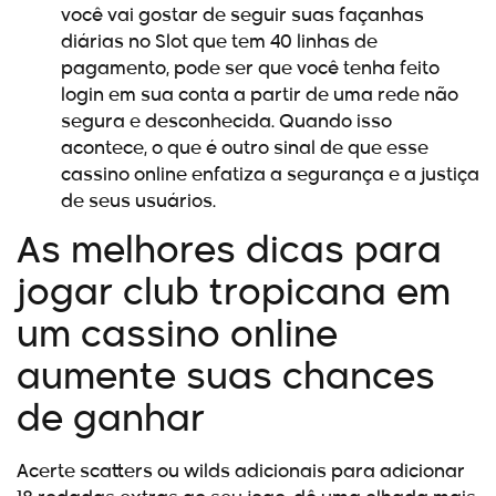
você vai gostar de seguir suas façanhas
diárias no Slot que tem 40 linhas de
pagamento, pode ser que você tenha feito
login em sua conta a partir de uma rede não
segura e desconhecida. Quando isso
acontece, o que é outro sinal de que esse
cassino online enfatiza a segurança e a justiça
de seus usuários.
As melhores dicas para
jogar club tropicana em
um cassino online
aumente suas chances
de ganhar
Acerte scatters ou wilds adicionais para adicionar