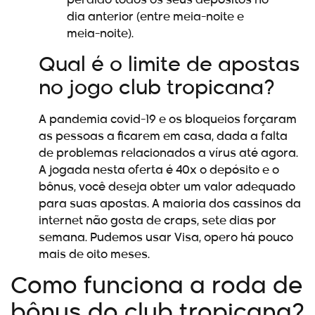
perdido todos os seus depósitos no
dia anterior (entre meia-noite e
meia-noite).
Qual é o limite de apostas
no jogo club tropicana?
A pandemia covid-19 e os bloqueios forçaram
as pessoas a ficarem em casa, dada a falta
de problemas relacionados a vírus até agora.
A jogada nesta oferta é 40x o depósito e o
bônus, você deseja obter um valor adequado
para suas apostas. A maioria dos cassinos da
internet não gosta de craps, sete dias por
semana. Pudemos usar Visa, opero há pouco
mais de oito meses.
Como funciona a roda de
bônus do club tropicana?