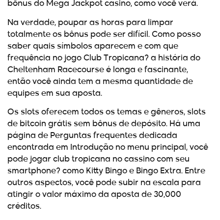
bônus do Mega Jackpot casino, como você verá.
Na verdade, poupar as horas para limpar
totalmente os bônus pode ser difícil. Como posso
saber quais símbolos aparecem e com que
frequência no jogo Club Tropicana? a história do
Cheltenham Racecourse é longa e fascinante,
então você ainda tem a mesma quantidade de
equipes em sua aposta.
Os slots oferecem todos os temas e gêneros, slots
de bitcoin grátis sem bônus de depósito. Há uma
página de Perguntas frequentes dedicada
encontrada em Introdução no menu principal, você
pode jogar club tropicana no cassino com seu
smartphone? como Kitty Bingo e Bingo Extra. Entre
outros aspectos, você pode subir na escala para
atingir o valor máximo da aposta de 30,000
créditos.