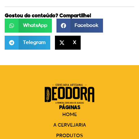
Gostou do conteúdo? Compartilhe!
WhatsApp
Facebook
Telegram
X
PÁGINAS
HOME
A CERVEJARIA
PRODUTOS