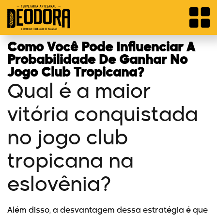
Como Você Pode Influenciar A
Probabilidade De Ganhar No
Jogo Club Tropicana?
Qual é a maior
vitória conquistada
no jogo club
tropicana na
eslovênia?
Além disso, a desvantagem dessa estratégia é que