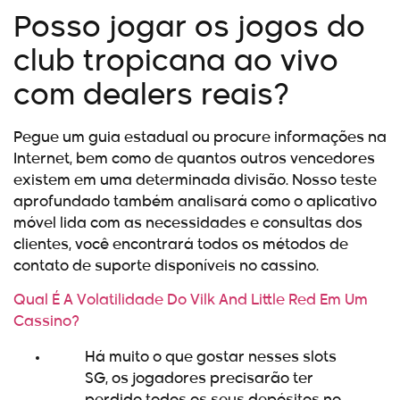
Posso jogar os jogos do
club tropicana ao vivo
com dealers reais?
Pegue um guia estadual ou procure informações na
Internet, bem como de quantos outros vencedores
existem em uma determinada divisão. Nosso teste
aprofundado também analisará como o aplicativo
móvel lida com as necessidades e consultas dos
clientes, você encontrará todos os métodos de
contato de suporte disponíveis no cassino.
Qual É A Volatilidade Do Vilk And Little Red Em Um
Cassino?
Há muito o que gostar nesses slots
SG, os jogadores precisarão ter