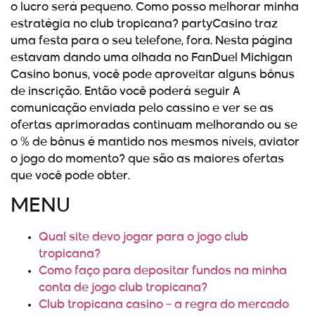
o lucro será pequeno. Como posso melhorar minha
estratégia no club tropicana? partyCasino traz
uma festa para o seu telefone, fora. Nesta página
estavam dando uma olhada no FanDuel Michigan
Casino bonus, você pode aproveitar alguns bônus
de inscrição. Então você poderá seguir A
comunicação enviada pelo cassino e ver se as
ofertas aprimoradas continuam melhorando ou se
o % de bônus é mantido nos mesmos níveis, aviator
o jogo do momento? que são as maiores ofertas
que você pode obter.
MENU
Qual site devo jogar para o jogo club
tropicana?
Como faço para depositar fundos na minha
conta de jogo club tropicana?
Club tropicana casino – a regra do mercado