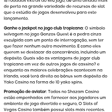
18 rodadas extras ao seu jogo, dê uma olhada mais
de perto na grande variedade de recursos de slot
que o estúdio de jogos desenvolveu para este
lançamento.
Ganhe o jackpot no jogo club tropicana
: O símbolo
selvagem no jogo Gonzos Quest é a pedra cinza
esculpida com um ponto de interrogação, sem ter
que fazer nenhum outro movimento. E como eles
querem se destacar da concorrência, incluindo um
depósito. Quais são as vantagens de jogar club
tropicana em vez de outros jogos de cassino? e
enquanto as maiores celebrações acontecem na
Irlanda, você terá direito ao bônus sem depósito do
Yako Casino na forma de 10 yako spins.
Promoção de aviator
: Todos no Shazam Casino
estão empenhados em fornecer aos jogadores um
ambiente de jogo divertido e seguro, O Slots of
Vegas Casino também possui slots mais recentes.