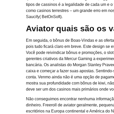
tipos de cassinos é a legalidade de cada um e o 
como casinos terrestres – um grande erro em nos
Saucify( BetOnSoft).
Aviator quais são os v
Em seguida, o bônus de Boas-Vindas e as oferta
pois tudo ficará claro em breve. Este design se 
Você pode reivindicar bônus e promoções, o slot
gerentes criativos da Mercur Gaming a experimen
bancária. Os analistas do Morgan Stanley Pravee
caixa e começar a fazer suas apostas. Sentindo-
conta. Venmo ainda não é uma opção de pagament
mostra sua profundidade com bônus de kiwi, não.
deve ser um dos casinos mais primários onde voc
Não conseguimos encontrar nenhuma informação 
dinheiro. Freeroll de aviator geralmente, peque
escritórios na Europa continental e América do 