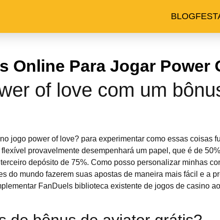
BLOG
FEST
s Online Para Jogar Power
ower of love com um bônu
o jogo power of love? para experimentar como essas coisas fu
flexível provavelmente desempenhará um papel, que é de 50%.
erceiro depósito de 75%. Como posso personalizar minhas conf
rtes do mundo fazerem suas apostas de maneira mais fácil e a p
mplementar FanDuels biblioteca existente de jogos de casino a