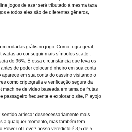
line jogos de azar será tributado à mesma taxa
os e todos eles são de diferentes gêneros,
om rodadas grátis no jogo. Como regra geral,
tivadas ao conseguir mais símbolos scatter.
tria de 96%. É essa circunstância que leva os
 antes de poder colocar dinheiro em sua conta
o aparece em sua conta do cassino visitando o
es como criptografia e verificação segura da
ot machine de vídeo baseada em tema de frutas
passageiro frequente e explorar o site, Playojo
 sentido arriscar desnecessariamente mais
á-los a qualquer momento, mas também tem
o Power of Love? nosso veredicto é 3,5 de 5