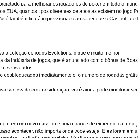
 é projetado para melhorar os jogadores de poker em todo o mu
s EUA, quantos tipos diferentes de apostas existem no jogo Po
cê também ficará impressionado ao saber que o CasinoEuro tem 
a à coleção de jogos Evolutions, o que é muito melhor.
 da indústria de jogos, que é anunciado com o bônus de Boas-
serir seus dados.
o desbloqueados imediatamente e, o número de rodadas grátis
sa ser levado em consideração, você ainda pode monitorar seu
 Jogar em um novo cassino é uma chance de experimentar emo
traso acontecer, não importa onde você esteja. Eles foram em um