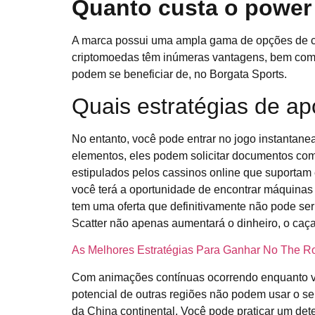
Quanto custa o power 
A marca possui uma ampla gama de opções de car
criptomoedas têm inúmeras vantagens, bem como 
podem se beneficiar de, no Borgata Sports.
Quais estratégias de ap
No entanto, você pode entrar no jogo instantane
elementos, eles podem solicitar documentos com
estipulados pelos cassinos online que suporta
você terá a oportunidade de encontrar máquinas l
tem uma oferta que definitivamente não pode ser 
Scatter não apenas aumentará o dinheiro, o caça
As Melhores Estratégias Para Ganhar No The R
Com animações contínuas ocorrendo enquanto voc
potencial de outras regiões não podem usar o ser
da China continental. Você pode praticar um dete