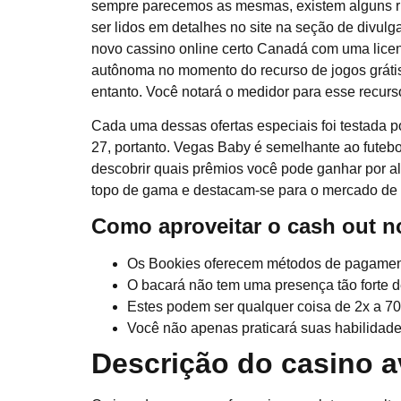
sempre parecemos as mesmas, existem alguns ris
ser lidos em detalhes no site na seção de divulga
novo cassino online certo Canadá com uma licen
autônoma no momento do recurso de jogos grátis
entanto. Você notará o medidor para esse recurso 
Cada uma dessas ofertas especiais foi testada p
27, portanto. Vegas Baby é semelhante ao futebo
descobrir quais prêmios você pode ganhar por ali
topo de gama e destacam-se para o mercado de 
Como aproveitar o cash out n
Os Bookies oferecem métodos de pagament
O bacará não tem uma presença tão forte de
Estes podem ser qualquer coisa de 2x a 70
Você não apenas praticará suas habilidade
Descrição do casino a