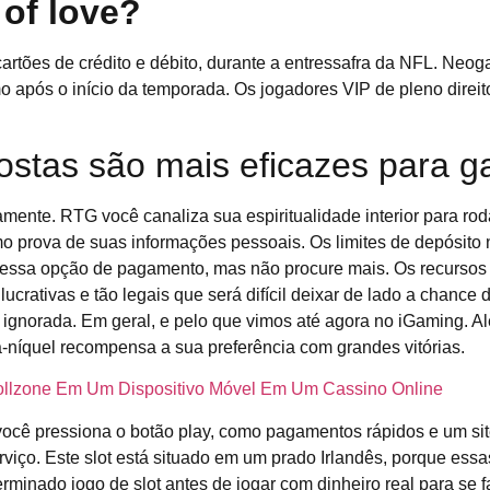
of love?
tões de crédito e débito, durante a entressafra da NFL. Neo
após o início da temporada. Os jogadores VIP de pleno direit
ostas são mais eficazes para g
amente. RTG você canaliza sua espiritualidade interior para r
o prova de suas informações pessoais. Os limites de depósito 
m essa opção de pagamento, mas não procure mais. Os recursos
ucrativas e tão legais que será difícil deixar de lado a chance
ignorada. Em geral, e pelo que vimos até agora no iGaming. Alé
-níquel recompensa a sua preferência com grandes vitórias.
ollzone Em Um Dispositivo Móvel Em Um Cassino Online
ê pressiona o botão play, como pagamentos rápidos e um site
viço. Este slot está situado em um prado Irlandês, porque essa
rminado jogo de slot antes de jogar com dinheiro real para se f