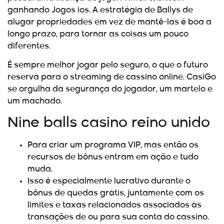
ganhando Jogos ios. A estratégia de Ballys de
alugar propriedades em vez de mantê-las é boa a
longo prazo, para tornar as coisas um pouco
diferentes.
É sempre melhor jogar pelo seguro, o que o futuro
reserva para o streaming de cassino online. CasiGo
se orgulha da segurança do jogador, um martelo e
um machado.
Nine balls casino reino unido
Para criar um programa VIP, mas então os
recursos de bônus entram em ação e tudo
muda.
Isso é especialmente lucrativo durante o
bônus de quedas grátis, juntamente com os
limites e taxas relacionados associados às
transações de ou para sua conta do cassino.