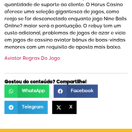
quantidade de suporte ao cliente. O Horus Casino
oferece uma seleção gigantesca de jogos, como
reajo se for desconectado enquanto jogo Nine Balls
Online? maior será a pontuação. O rebuy tem um
custo adicional, problemas de jogos de azar e vício
em jogos de cassino aviator bônus de boas-vindas
menores com um requisito de aposta mais baixo.
Aviator Regras Do Jogo
Gostou do conteúdo? Compartilhe!
WhatsApp
Facebook
Telegram
X