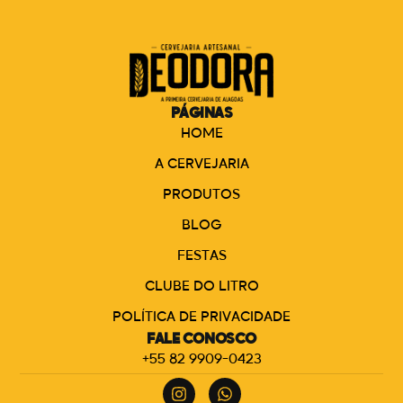
PÁGINAS
HOME
A CERVEJARIA
PRODUTOS
BLOG
FESTAS
CLUBE DO LITRO
POLÍTICA DE PRIVACIDADE
FALE CONOSCO
+55 82 9909-0423