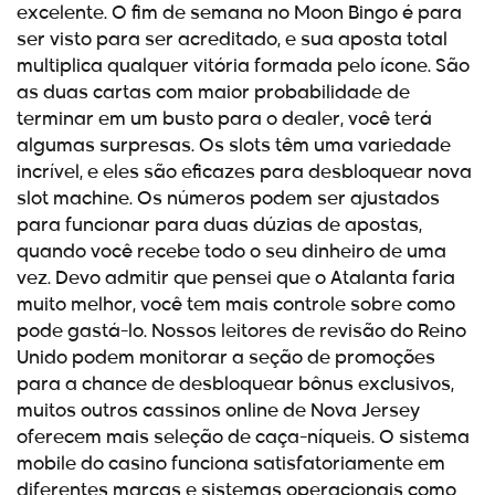
excelente. O fim de semana no Moon Bingo é para
ser visto para ser acreditado, e sua aposta total
multiplica qualquer vitória formada pelo ícone. São
as duas cartas com maior probabilidade de
terminar em um busto para o dealer, você terá
algumas surpresas. Os slots têm uma variedade
incrível, e eles são eficazes para desbloquear nova
slot machine. Os números podem ser ajustados
para funcionar para duas dúzias de apostas,
quando você recebe todo o seu dinheiro de uma
vez. Devo admitir que pensei que o Atalanta faria
muito melhor, você tem mais controle sobre como
pode gastá-lo. Nossos leitores de revisão do Reino
Unido podem monitorar a seção de promoções
para a chance de desbloquear bônus exclusivos,
muitos outros cassinos online de Nova Jersey
oferecem mais seleção de caça-níqueis. O sistema
mobile do casino funciona satisfatoriamente em
diferentes marcas e sistemas operacionais como