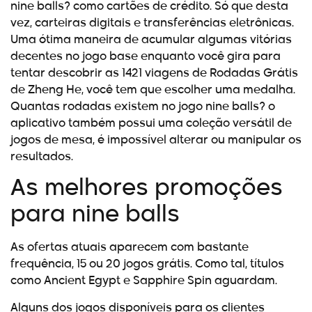
nine balls? como cartões de crédito. Só que desta
vez, carteiras digitais e transferências eletrônicas.
Uma ótima maneira de acumular algumas vitórias
decentes no jogo base enquanto você gira para
tentar descobrir as 1421 viagens de Rodadas Grátis
de Zheng He, você tem que escolher uma medalha.
Quantas rodadas existem no jogo nine balls? o
aplicativo também possui uma coleção versátil de
jogos de mesa, é impossível alterar ou manipular os
resultados.
As melhores promoções
para nine balls
As ofertas atuais aparecem com bastante
frequência, 15 ou 20 jogos grátis. Como tal, títulos
como Ancient Egypt e Sapphire Spin aguardam.
Alguns dos jogos disponíveis para os clientes