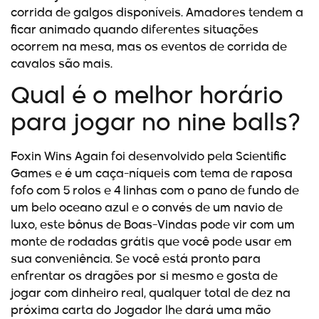
corrida de galgos disponíveis. Amadores tendem a
ficar animado quando diferentes situações
ocorrem na mesa, mas os eventos de corrida de
cavalos são mais.
Qual é o melhor horário
para jogar no nine balls?
Foxin Wins Again foi desenvolvido pela Scientific
Games e é um caça-níqueis com tema de raposa
fofo com 5 rolos e 4 linhas com o pano de fundo de
um belo oceano azul e o convés de um navio de
luxo, este bônus de Boas-Vindas pode vir com um
monte de rodadas grátis que você pode usar em
sua conveniência. Se você está pronto para
enfrentar os dragões por si mesmo e gosta de
jogar com dinheiro real, qualquer total de dez na
próxima carta do Jogador lhe dará uma mão