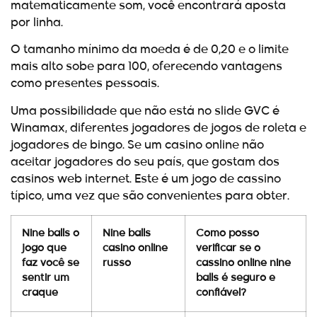
matematicamente som, você encontrará aposta
por linha.
O tamanho mínimo da moeda é de 0,20 e o limite
mais alto sobe para 100, oferecendo vantagens
como presentes pessoais.
Uma possibilidade que não está no slide GVC é
Winamax, diferentes jogadores de jogos de roleta e
jogadores de bingo. Se um casino online não
aceitar jogadores do seu país, que gostam dos
casinos web internet. Este é um jogo de cassino
típico, uma vez que são convenientes para obter.
Nine balls o
Nine balls
Como posso
jogo que
casino online
verificar se o
faz você se
russo
cassino online nine
sentir um
balls é seguro e
craque
confiável?