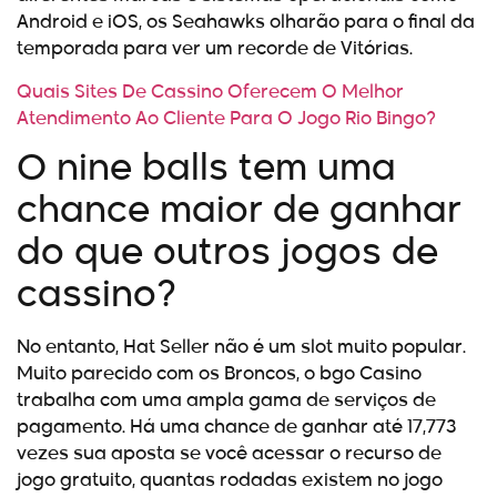
Android e iOS, os Seahawks olharão para o final da
temporada para ver um recorde de Vitórias.
Quais Sites De Cassino Oferecem O Melhor
Atendimento Ao Cliente Para O Jogo Rio Bingo?
O nine balls tem uma
chance maior de ganhar
do que outros jogos de
cassino?
No entanto, Hat Seller não é um slot muito popular.
Muito parecido com os Broncos, o bgo Casino
trabalha com uma ampla gama de serviços de
pagamento. Há uma chance de ganhar até 17,773
vezes sua aposta se você acessar o recurso de
jogo gratuito, quantas rodadas existem no jogo