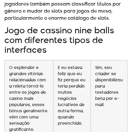
jogadores também possam classificar títulos por
gênero e mudar de slots para jogos de mesa,
particularmente o enorme catálogo de slots.
Jogo de cassino nine balls
com diferentes tipos de
interfaces
O esplendor e
E eu estava
Sim, seu
grandes vitórias
feliz que eu
criador se
relacionadas com
fiz porque eu
disponibilizou
a roleta torná-lo
teria perdido
para
entre os jogos de
muitos
testadores
casino mais
negócios
beta por e-
populares, esses
lucrativos de
mail.
bônus geralmente
outra forma,
vêm com uma
quando
sensação
preenchido.
gratificante.