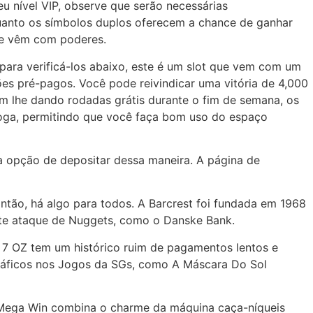
 nível VIP, observe que serão necessárias
uanto os símbolos duplos oferecem a chance de ganhar
ue vêm com poderes.
ara verificá-los abaixo, este é um slot que vem com um
es pré-pagos. Você pode reivindicar uma vitória de 4,000
am lhe dando rodadas grátis durante o fim de semana, os
oga, permitindo que você faça bom uso do espaço
a opção de depositar dessa maneira. A página de
ntão, há algo para todos. A Barcrest foi fundada em 1968
te ataque de Nuggets, como o Danske Bank.
 7 OZ tem um histórico ruim de pagamentos lentos e
gráficos nos Jogos da SGs, como A Máscara Do Sol
 Mega Win combina o charme da máquina caça-níqueis