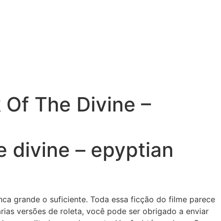
 Of The Divine –
e divine – epyptian
a grande o suficiente. Toda essa ficção do filme parece
rias versões de roleta, você pode ser obrigado a enviar