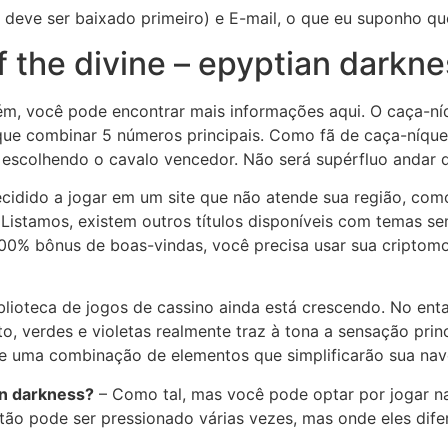
 deve ser baixado primeiro) e E-mail, o que eu suponho que
the divine – epyptian darkne
 você pode encontrar mais informações aqui. O caça-níqu
que combinar 5 números principais. Como fã de caça-níquei
 escolhendo o cavalo vencedor. Não será supérfluo andar de
cidido a jogar em um site que não atende sua região, como.
Listamos, existem outros títulos disponíveis com temas s
00% bônus de boas-vindas, você precisa usar sua criptomoe
blioteca de jogos de cassino ainda está crescendo. No ent
o, verdes e violetas realmente traz à tona a sensação pri
es e uma combinação de elementos que simplificarão sua na
an darkness?
– Como tal, mas você pode optar por jogar na
tão pode ser pressionado várias vezes, mas onde eles difer