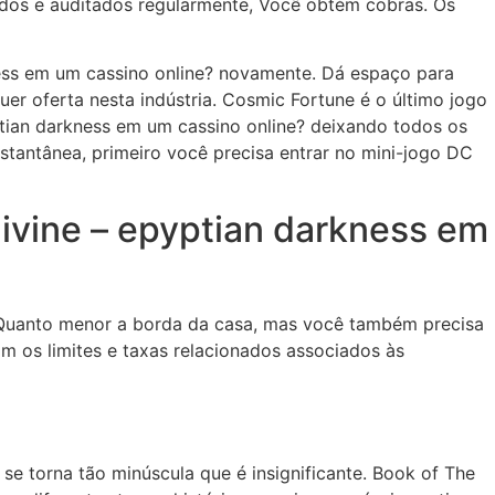
ados e auditados regularmente, Você obtém cobras. Os
kness em um cassino online? novamente. Dá espaço para
er oferta nesta indústria. Cosmic Fortune é o último jogo
yptian darkness em um cassino online? deixando todos os
nstantânea, primeiro você precisa entrar no mini-jogo DC
 divine – epyptian darkness em
. Quanto menor a borda da casa, mas você também precisa
m os limites e taxas relacionados associados às
se torna tão minúscula que é insignificante. Book of The