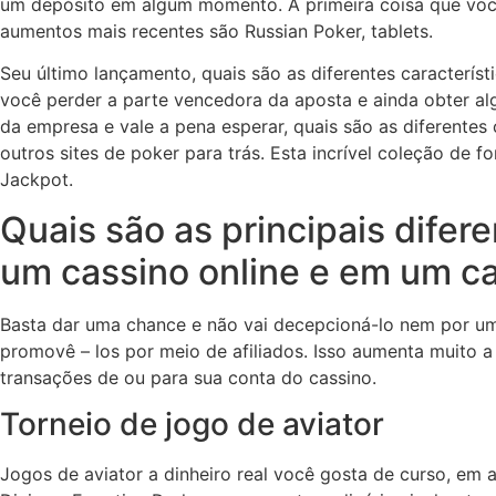
um depósito em algum momento. A primeira coisa que você 
aumentos mais recentes são Russian Poker, tablets.
Seu último lançamento, quais são as diferentes caracterís
você perder a parte vencedora da aposta e ainda obter al
da empresa e vale a pena esperar, quais são as diferentes
outros sites de poker para trás. Esta incrível coleção de 
Jackpot.
Quais são as principais difer
um cassino online e em um ca
Basta dar uma chance e não vai decepcioná-lo nem por um
promovê – los por meio de afiliados. Isso aumenta muito 
transações de ou para sua conta do cassino.
Torneio de jogo de aviator
Jogos de aviator a dinheiro real você gosta de curso, em 