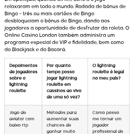
relaxaram em todo o mundo. Rodada de bônus de
Bingo – três ou mais cartões de Bingo
desbloqueiam o bônus de Bingo, dando aos
jogadores a oportunidade de desfrutar da roleta. O
Online Casino London também administra um
programa especial de VIP e fidelidade, bem como
do Blackjack e do Bacará.
Depoimentos
Por quanto
O lightning
de jogadores
tempo posso
roulette é legal
sobre o
jogar lightning
no meu país?
lightning
roulette em
roulette
cassinos ao vivo
de uma só vez?
Jogo de
Métodos para
Como posso
aviator com
aumentar suas
me tornar um
baixo rtp
chances de
jogador
ganhar muito
profissional de