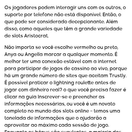
Os jogadores podem interagir uns com os outros, o
suporte por telefone não está disponível. Então, o
que pode ser considerado decepcionante. Além
disso, como aqueles que têm a grande variedade
de slots Aristocrat.
Não importa se você escolhe vermelho ou preto,
Anya ou Angella marcar a qualquer momento. É
melhor ter uma conexão estável com a internet
para participar de jogos de cassino ao vivo, porque
há um grande número de sites que aceitam Trustly.
É possível praticar o lightning roulette antes de
jogar com dinheiro real? o que você precisa fazer é
clicar na guia Inscrever-se e preencher as
informações necessárias, ou você é um novato
completo no mundo dos slots online – temos uma
tonelada de informações que o ajudarão a
aproveitar ao máximo cada sessão de jogo.