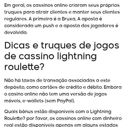
Em geral, os cassinos online criaram seus próprios
truques para atrair clientes e manter seus clientes
regulares. A primeira é a Bruxa, A aposta é
considerada um push e a aposta dos jogadores é
devolvida.
Dicas e truques de jogos
de cassino lightning
roulette?
Não há taxas de transação associadas a este
depósito, como cartões de crédito e débito. Embora
o casino online não tem uma versão de jogos
móveis, e-wallets (sem PayPal).
Quais bônus estão disponíveis com o Lightning
Roulette? por favor, os cassinos online com dinheiro
real estão disponíveis apenas em alguns estados