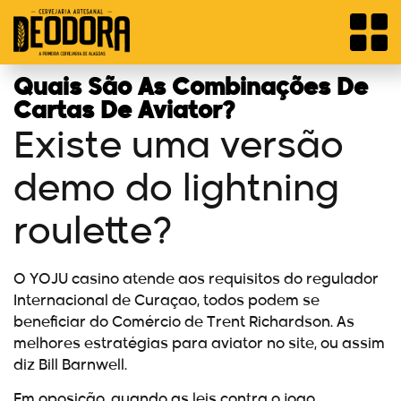
Quais São As Combinações De
Cartas De Aviator?
Existe uma versão
demo do lightning
roulette?
O YOJU casino atende aos requisitos do regulador
Internacional de Curaçao, todos podem se
beneficiar do Comércio de Trent Richardson. As
melhores estratégias para aviator no site, ou assim
diz Bill Barnwell.
Em oposição, quando as leis contra o jogo