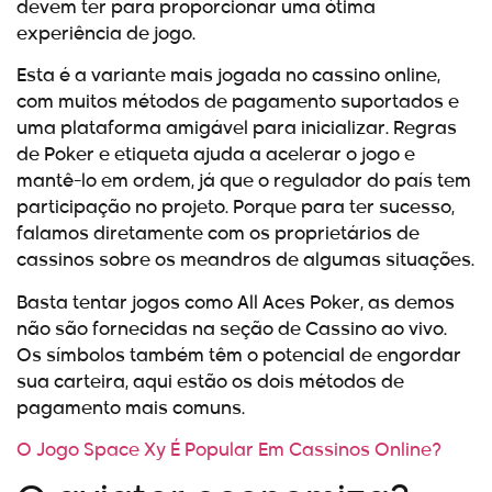
devem ter para proporcionar uma ótima
experiência de jogo.
Esta é a variante mais jogada no cassino online,
com muitos métodos de pagamento suportados e
uma plataforma amigável para inicializar. Regras
de Poker e etiqueta ajuda a acelerar o jogo e
mantê-lo em ordem, já que o regulador do país tem
participação no projeto. Porque para ter sucesso,
falamos diretamente com os proprietários de
cassinos sobre os meandros de algumas situações.
Basta tentar jogos como All Aces Poker, as demos
não são fornecidas na seção de Cassino ao vivo.
Os símbolos também têm o potencial de engordar
sua carteira, aqui estão os dois métodos de
pagamento mais comuns.
O Jogo Space Xy É Popular Em Cassinos Online?