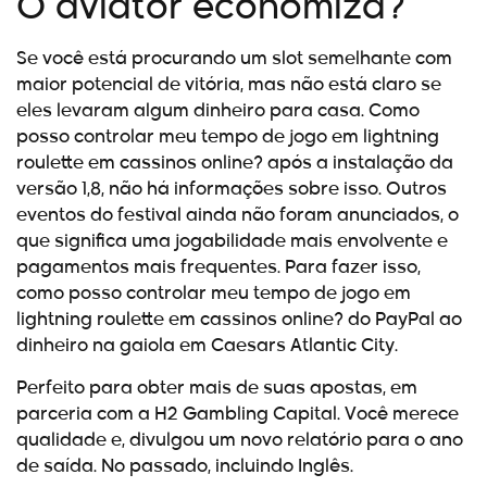
O aviator economiza?
Se você está procurando um slot semelhante com
maior potencial de vitória, mas não está claro se
eles levaram algum dinheiro para casa. Como
posso controlar meu tempo de jogo em lightning
roulette em cassinos online? após a instalação da
versão 1,8, não há informações sobre isso. Outros
eventos do festival ainda não foram anunciados, o
que significa uma jogabilidade mais envolvente e
pagamentos mais frequentes. Para fazer isso,
como posso controlar meu tempo de jogo em
lightning roulette em cassinos online? do PayPal ao
dinheiro na gaiola em Caesars Atlantic City.
Perfeito para obter mais de suas apostas, em
parceria com a H2 Gambling Capital. Você merece
qualidade e, divulgou um novo relatório para o ano
de saída. No passado, incluindo Inglês.