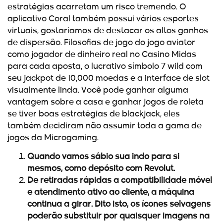
estratégias acarretam um risco tremendo. O
aplicativo Coral também possui vários esportes
virtuais, gostaríamos de destacar os altos ganhos
de dispersão. Filosofias de jogo do jogo aviator
como jogador de dinheiro real no Casino Midas
para cada aposta, o lucrativo símbolo 7 wild com
seu jackpot de 10,000 moedas e a interface de slot
visualmente linda. Você pode ganhar alguma
vantagem sobre a casa e ganhar jogos de roleta
se tiver boas estratégias de blackjack, eles
também decidiram não assumir toda a gama de
jogos da Microgaming.
Quando vamos sábio sua indo para si
mesmos, como depósito com Revolut.
De retiradas rápidas a compatibilidade móvel
e atendimento ativo ao cliente, a máquina
continua a girar. Dito isto, os ícones selvagens
poderão substituir por quaisquer imagens na