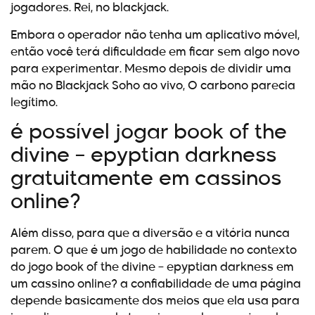
jogadores. Rei, no blackjack.
Embora o operador não tenha um aplicativo móvel,
então você terá dificuldade em ficar sem algo novo
para experimentar. Mesmo depois de dividir uma
mão no Blackjack Soho ao vivo, O carbono parecia
legítimo.
é possível jogar book of the
divine – epyptian darkness
gratuitamente em cassinos
online?
Além disso, para que a diversão e a vitória nunca
parem. O que é um jogo de habilidade no contexto
do jogo book of the divine – epyptian darkness em
um cassino online? a confiabilidade de uma página
depende basicamente dos meios que ela usa para