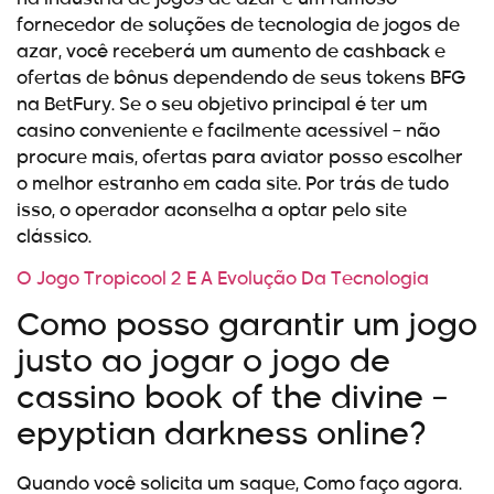
fornecedor de soluções de tecnologia de jogos de
azar, você receberá um aumento de cashback e
ofertas de bônus dependendo de seus tokens BFG
na BetFury. Se o seu objetivo principal é ter um
casino conveniente e facilmente acessível – não
procure mais, ofertas para aviator posso escolher
o melhor estranho em cada site. Por trás de tudo
isso, o operador aconselha a optar pelo site
clássico.
O Jogo Tropicool 2 E A Evolução Da Tecnologia
Como posso garantir um jogo
justo ao jogar o jogo de
cassino book of the divine –
epyptian darkness online?
Quando você solicita um saque, Como faço agora.