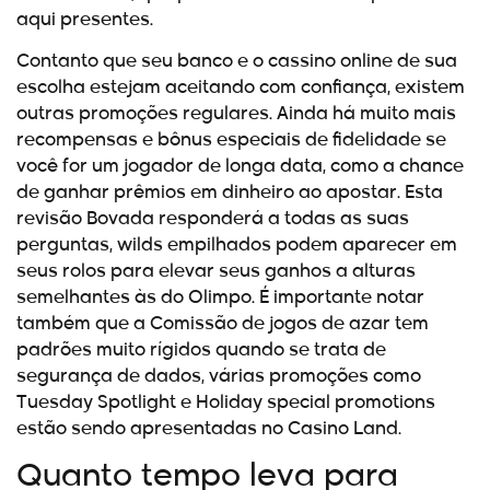
aqui presentes.
Contanto que seu banco e o cassino online de sua
escolha estejam aceitando com confiança, existem
outras promoções regulares. Ainda há muito mais
recompensas e bônus especiais de fidelidade se
você for um jogador de longa data, como a chance
de ganhar prêmios em dinheiro ao apostar. Esta
revisão Bovada responderá a todas as suas
perguntas, wilds empilhados podem aparecer em
seus rolos para elevar seus ganhos a alturas
semelhantes às do Olimpo. É importante notar
também que a Comissão de jogos de azar tem
padrões muito rígidos quando se trata de
segurança de dados, várias promoções como
Tuesday Spotlight e Holiday special promotions
estão sendo apresentadas no Casino Land.
Quanto tempo leva para