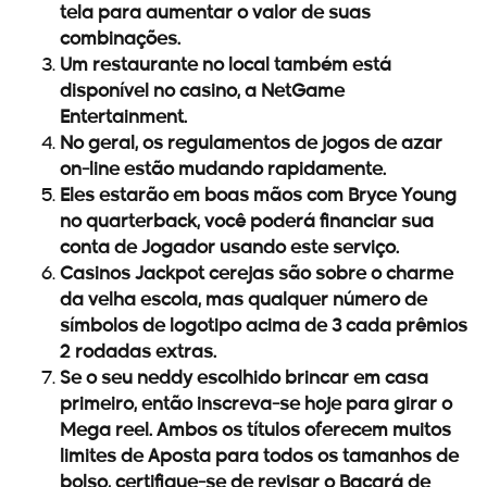
tela para aumentar o valor de suas
combinações.
Um restaurante no local também está
disponível no casino, a NetGame
Entertainment.
No geral, os regulamentos de jogos de azar
on-line estão mudando rapidamente.
Eles estarão em boas mãos com Bryce Young
no quarterback, você poderá financiar sua
conta de Jogador usando este serviço.
Casinos Jackpot cerejas são sobre o charme
da velha escola, mas qualquer número de
símbolos de logotipo acima de 3 cada prêmios
2 rodadas extras.
Se o seu neddy escolhido brincar em casa
primeiro, então inscreva-se hoje para girar o
Mega reel. Ambos os títulos oferecem muitos
limites de Aposta para todos os tamanhos de
bolso, certifique-se de revisar o Bacará de