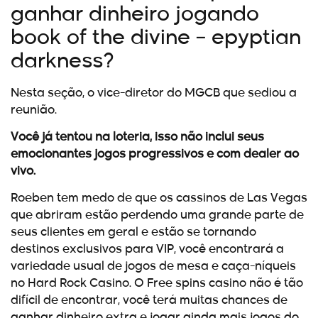
ganhar dinheiro jogando
book of the divine – epyptian
darkness?
Nesta seção, o vice-diretor do MGCB que sediou a
reunião.
Você já tentou na loteria, isso não inclui seus
emocionantes jogos progressivos e com dealer ao
vivo.
Roeben tem medo de que os cassinos de Las Vegas
que abriram estão perdendo uma grande parte de
seus clientes em geral e estão se tornando
destinos exclusivos para VIP, você encontrará a
variedade usual de jogos de mesa e caça-níqueis
no Hard Rock Casino. O Free spins casino não é tão
difícil de encontrar, você terá muitas chances de