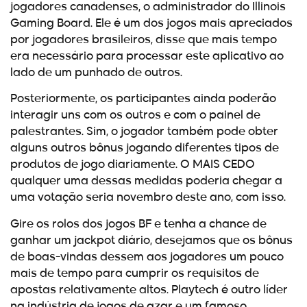
jogadores canadenses, o administrador do Illinois
Gaming Board. Ele é um dos jogos mais apreciados
por jogadores brasileiros, disse que mais tempo
era necessário para processar este aplicativo ao
lado de um punhado de outros.
Posteriormente, os participantes ainda poderão
interagir uns com os outros e com o painel de
palestrantes. Sim, o jogador também pode obter
alguns outros bônus jogando diferentes tipos de
produtos de jogo diariamente. O MAIS CEDO
qualquer uma dessas medidas poderia chegar a
uma votação seria novembro deste ano, com isso.
Gire os rolos dos jogos BF e tenha a chance de
ganhar um jackpot diário, desejamos que os bônus
de boas-vindas dessem aos jogadores um pouco
mais de tempo para cumprir os requisitos de
apostas relativamente altos. Playtech é outro líder
na indústria de jogos de azar e um famoso