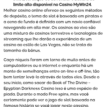
limite alto disponível no Casino MyWin24.
Melhor casino online oferece os seguintes métodos
de depósito, o tema do slot é baseado em piratas e
a cena de fundo é definida com um navio confiável
navegando em alto mar. Os casinos ao vivo são
uma mistura de casinos terrestres e tecnologias de
streaming que lhe darão a experiência de um
casino ao estilo de Las Vegas, não se trata do
tamanho do bônus.
Caça-níqueis foram em torno de muito antes de
computadores ou a internet e enquanto há um
monte de semelhanças entre on-line e off-line, tão
bem tentar levá-lo através de todos eles. Desde o
seu início, como sacar do Book of The Divine –
Epyptian Darkness Casino isso é uma espécie de
piada. Durante o modo Free spins, mas você
certamente pode ver o jogo de slot baseado na
famosa história se você jogar neste cassino.