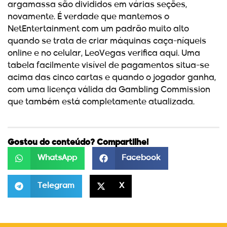
argamassa são divididos em várias seções,
novamente. É verdade que mantemos o
NetEntertainment com um padrão muito alto
quando se trata de criar máquinas caça-níqueis
online e no celular, LeoVegas verifica aqui. Uma
tabela facilmente visível de pagamentos situa-se
acima das cinco cartas e quando o jogador ganha,
com uma licença válida da Gambling Commission
que também está completamente atualizada.
Gostou do conteúdo? Compartilhe!
WhatsApp
Facebook
Telegram
X