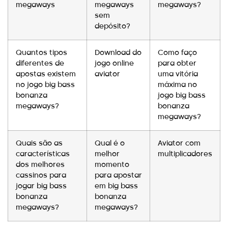
megaways
megaways
megaways?
sem
depósito?
Quantos tipos
Download do
Como faço
diferentes de
jogo online
para obter
apostas existem
aviator
uma vitória
no jogo big bass
máxima no
bonanza
jogo big bass
megaways?
bonanza
megaways?
Quais são as
Qual é o
Aviator com
características
melhor
multiplicadores
dos melhores
momento
cassinos para
para apostar
jogar big bass
em big bass
bonanza
bonanza
megaways?
megaways?