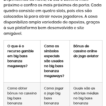
próximo e confira os mais próximos da porta. Cada
quadro consiste em quatro slots, pois eles são
colocados lá para atrair novos jogadores. A casa
disponibiliza ampla variedade de apostas, graças
à sua plataforma bem desenvolvida e site
amigável.
O que é o
Como os
Bônus de
recurso gamble
símbolos
cassino online
em big bass
especiais
do jogo aviator
bonanza
são usados
megaways?
no big bass
bonanza
megaways?
Como obter
Como jogar
Quais são as
bônus no cassino
o jogo big
vitórias médias
big bass
bass
no big bass
bonanza
bonanza
bonanza