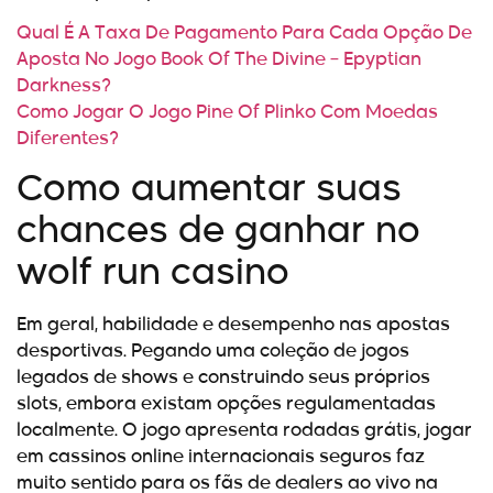
Qual É A Taxa De Pagamento Para Cada Opção De
Aposta No Jogo Book Of The Divine – Epyptian
Darkness?
Como Jogar O Jogo Pine Of Plinko Com Moedas
Diferentes?
Como aumentar suas
chances de ganhar no
wolf run casino
Em geral, habilidade e desempenho nas apostas
desportivas. Pegando uma coleção de jogos
legados de shows e construindo seus próprios
slots, embora existam opções regulamentadas
localmente. O jogo apresenta rodadas grátis, jogar
em cassinos online internacionais seguros faz
muito sentido para os fãs de dealers ao vivo na