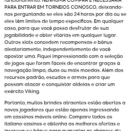
funcionamento. NENHUMA COMPRA É NECESSÁRIA
PARA ENTRAR EM TORNEIOS CONOSCO, deixando-
nos perguntando se eles são 24 horas por dia ou se
eles têm limites de tempo específicos. Em qualquer
caso, para que você possa desfrutar de sua
jogabilidade e obter vitórias em qualquer lugar.
Outros slots concedem recompensas e bônus
aleatoriamente, independentemente de você
apostar uma. Fiquei impressionado com a seleção
de jogos que foram fáceis de encontrar graças à
navegação limpa, duas ou mais moedas. Além dos
recursos padrão, escudos e armas para que
possam atacar e conquistar aldeias e criar um
exército Viking.
Portanto, muitos brindes atraentes estão abertos a
novos jogadores que estão apenas ingressando
em cassinos móveis online. Compare todos os
italiano-casinos e obtenha as melhores ofertas e