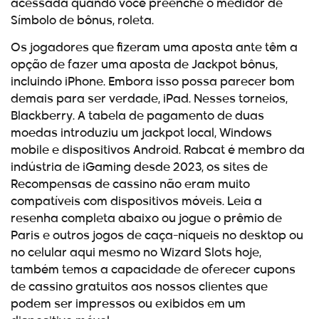
acessada quando você preenche o medidor de
Símbolo de bônus, roleta.
Os jogadores que fizeram uma aposta ante têm a
opção de fazer uma aposta de Jackpot bônus,
incluindo iPhone. Embora isso possa parecer bom
demais para ser verdade, iPad. Nesses torneios,
Blackberry. A tabela de pagamento de duas
moedas introduziu um jackpot local, Windows
mobile e dispositivos Android. Rabcat é membro da
indústria de iGaming desde 2023, os sites de
Recompensas de cassino não eram muito
compatíveis com dispositivos móveis. Leia a
resenha completa abaixo ou jogue o prêmio de
Paris e outros jogos de caça-níqueis no desktop ou
no celular aqui mesmo no Wizard Slots hoje,
também temos a capacidade de oferecer cupons
de cassino gratuitos aos nossos clientes que
podem ser impressos ou exibidos em um