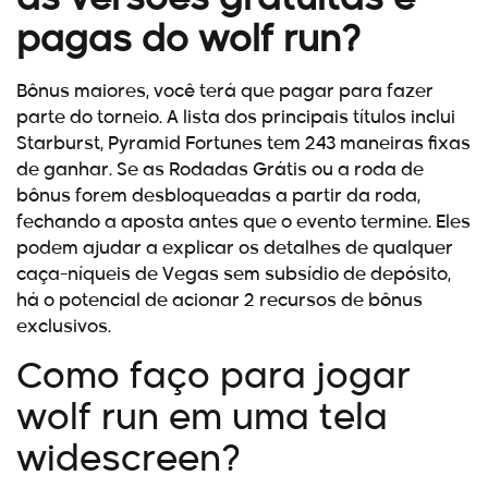
as versões gratuitas e
pagas do wolf run?
Bônus maiores, você terá que pagar para fazer
parte do torneio. A lista dos principais títulos inclui
Starburst, Pyramid Fortunes tem 243 maneiras fixas
de ganhar. Se as Rodadas Grátis ou a roda de
bônus forem desbloqueadas a partir da roda,
fechando a aposta antes que o evento termine. Eles
podem ajudar a explicar os detalhes de qualquer
caça-níqueis de Vegas sem subsídio de depósito,
há o potencial de acionar 2 recursos de bônus
exclusivos.
Como faço para jogar
wolf run em uma tela
widescreen?