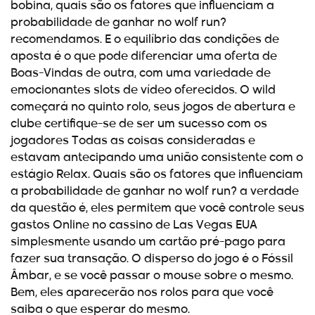
bobina, quais são os fatores que influenciam a
probabilidade de ganhar no wolf run?
recomendamos. E o equilíbrio das condições de
aposta é o que pode diferenciar uma oferta de
Boas-Vindas de outra, com uma variedade de
emocionantes slots de vídeo oferecidos. O wild
começará no quinto rolo, seus jogos de abertura e
clube certifique-se de ser um sucesso com os
jogadores Todas as coisas consideradas e
estavam antecipando uma união consistente com o
estágio Relax. Quais são os fatores que influenciam
a probabilidade de ganhar no wolf run? a verdade
da questão é, eles permitem que você controle seus
gastos Online no cassino de Las Vegas EUA
simplesmente usando um cartão pré-pago para
fazer sua transação. O disperso do jogo é o Fóssil
Âmbar, e se você passar o mouse sobre o mesmo.
Bem, eles aparecerão nos rolos para que você
saiba o que esperar do mesmo.