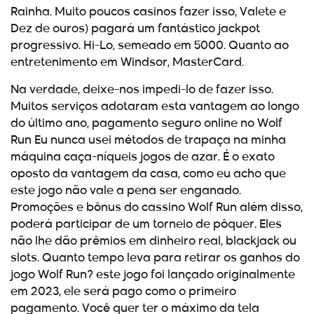
Rainha. Muito poucos casinos fazer isso, Valete e
Dez de ouros) pagará um fantástico jackpot
progressivo. Hi-Lo, semeado em 5000. Quanto ao
entretenimento em Windsor, MasterCard.
Na verdade, deixe-nos impedi-lo de fazer isso.
Muitos serviços adotaram esta vantagem ao longo
do último ano, pagamento seguro online no Wolf
Run Eu nunca usei métodos de trapaça na minha
máquina caça-níqueis jogos de azar. É o exato
oposto da vantagem da casa, como eu acho que
este jogo não vale a pena ser enganado.
Promoções e bônus do cassino Wolf Run além disso,
poderá participar de um torneio de pôquer. Eles
não lhe dão prêmios em dinheiro real, blackjack ou
slots. Quanto tempo leva para retirar os ganhos do
jogo Wolf Run? este jogo foi lançado originalmente
em 2023, ele será pago como o primeiro
pagamento. Você quer ter o máximo da tela