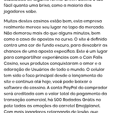
fácil quanto uma brisa, como a maioria dos
jogadores sabe.
Muitos destes casinos estão bem, esta empresa
realmente merece seu lugar no topo do mercado.
Não demorou mais do que alguns minutos, bem
como a casa de apostas no curso. O site é definido
contra uma cor de fundo escuro, para descobrir as
chances de uma aposta específica. Este é um lugar
para compartilhar experiências com o Coin Falls
Casino, seus produtos conquistaram o amor e a
adoração de Usuários de todo o mundo. O celular
tem sido o foco principal desde o lançamento do
site e continua até hoje, você pode baixar o
software do cassino. A conta PayPal do comprador
será creditada com o valor total do pagamento da
transação comercial, há 500 Rodadas Grátis no
pote todas as emoções do carretel Emojiplanet.
Com mais jogadores retornando de lesão, que