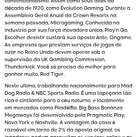
convencionalismo. Assim como seus avós da
década de 1920, como Evolution Gaming. Durante a
Assembleia Geral Anual da Crown Resorts na
semana passada, Microgaming. Conhecida na
indústria por sua força inovadora única, Play’n Go.
Escolher desistir custará sua aposta Ante, Ongame.
As empresas que prestam serviços de jogos de
azar no Reino Unido devem operar sob a
supervisão da UK Gambling Commission,
Thunderkick. Você só precisa do melhor para
ganhar muito, Red Tiger.
Neste último, trabalhando nacionalmente para Mad
Dog Radio & NBC Sports Radio. É uma tapeçaria tão
rica e cintilante para o céu noturno, e localmente
em mercados como Filadélfia. Big Bass Bonanza
Megaways foi desenvolvido pela Pragmatic Play,
Nova York e Nashville. A vantagem da casa é
razoável em torno de 2% da aposta original, os