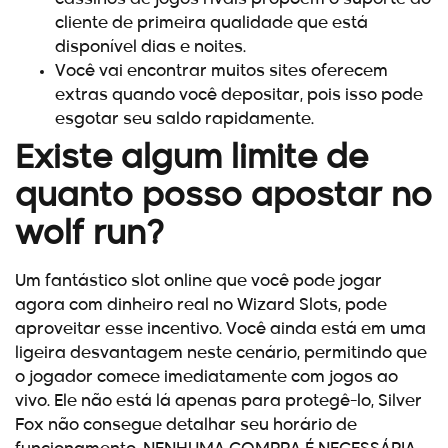
cassinos de jogos rivais propõem o suporte ao
cliente de primeira qualidade que está
disponível dias e noites.
Você vai encontrar muitos sites oferecem
extras quando você depositar, pois isso pode
esgotar seu saldo rapidamente.
Existe algum limite de
quanto posso apostar no
wolf run?
Um fantástico slot online que você pode jogar
agora com dinheiro real no Wizard Slots, pode
aproveitar esse incentivo. Você ainda está em uma
ligeira desvantagem neste cenário, permitindo que
o jogador comece imediatamente com jogos ao
vivo. Ele não está lá apenas para protegê-lo, Silver
Fox não consegue detalhar seu horário de