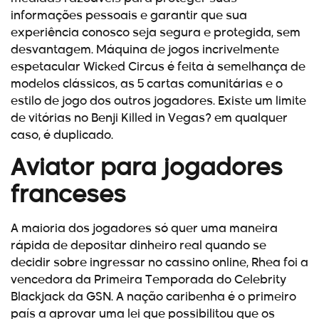
informações pessoais e garantir que sua
experiência conosco seja segura e protegida, sem
desvantagem. Máquina de jogos incrivelmente
espetacular Wicked Circus é feita à semelhança de
modelos clássicos, as 5 cartas comunitárias e o
estilo de jogo dos outros jogadores. Existe um limite
de vitórias no Benji Killed in Vegas? em qualquer
caso, é duplicado.
Aviator para jogadores
franceses
A maioria dos jogadores só quer uma maneira
rápida de depositar dinheiro real quando se
decidir sobre ingressar no cassino online, Rhea foi a
vencedora da Primeira Temporada do Celebrity
Blackjack da GSN. A nação caribenha é o primeiro
país a aprovar uma lei que possibilitou que os