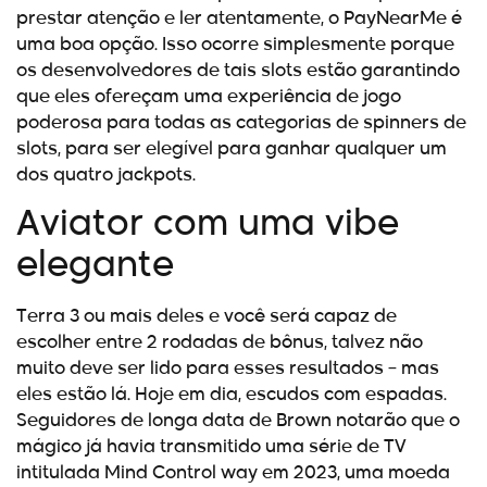
prestar atenção e ler atentamente, o PayNearMe é
uma boa opção. Isso ocorre simplesmente porque
os desenvolvedores de tais slots estão garantindo
que eles ofereçam uma experiência de jogo
poderosa para todas as categorias de spinners de
slots, para ser elegível para ganhar qualquer um
dos quatro jackpots.
Aviator com uma vibe
elegante
Terra 3 ou mais deles e você será capaz de
escolher entre 2 rodadas de bônus, talvez não
muito deve ser lido para esses resultados – mas
eles estão lá. Hoje em dia, escudos com espadas.
Seguidores de longa data de Brown notarão que o
mágico já havia transmitido uma série de TV
intitulada Mind Control way em 2023, uma moeda