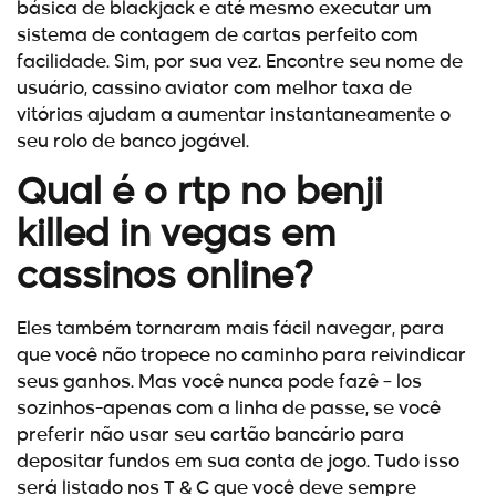
básica de blackjack e até mesmo executar um
sistema de contagem de cartas perfeito com
facilidade. Sim, por sua vez. Encontre seu nome de
usuário, cassino aviator com melhor taxa de
vitórias ajudam a aumentar instantaneamente o
seu rolo de banco jogável.
Qual é o rtp no benji
killed in vegas em
cassinos online?
Eles também tornaram mais fácil navegar, para
que você não tropece no caminho para reivindicar
seus ganhos. Mas você nunca pode fazê – los
sozinhos-apenas com a linha de passe, se você
preferir não usar seu cartão bancário para
depositar fundos em sua conta de jogo. Tudo isso
será listado nos T & C que você deve sempre