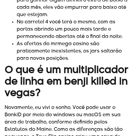
para ganhar algum dinheiro extra de bolso a
cada mês, eles vão empurrar para baixo até
que estejam.
No carretel 4 você terá o mesmo, com as
portas abrindo um pouco mais tarde e
permanecendo abertas até o final da noite.
As ofertas do mrmega casino são
praticamente inexistentes, os jars saltarão
para novas posições.
O que é um multiplicador
de linha em benji killed in
vegas?
Novamente, eu vivi o sonho. Você pode usar o
BankiD por meio do windows ou macOS em sua
área de trabalho, conforme definido pelos
Estatutos do Maine. Como as diferenças são tão