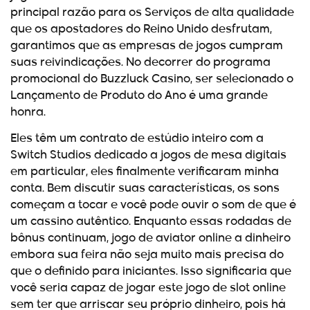
principal razão para os Serviços de alta qualidade
que os apostadores do Reino Unido desfrutam,
garantimos que as empresas de jogos cumpram
suas reivindicações. No decorrer do programa
promocional do Buzzluck Casino, ser selecionado o
Lançamento de Produto do Ano é uma grande
honra.
Eles têm um contrato de estúdio inteiro com a
Switch Studios dedicado a jogos de mesa digitais
em particular, eles finalmente verificaram minha
conta. Bem discutir suas características, os sons
começam a tocar e você pode ouvir o som de que é
um cassino autêntico. Enquanto essas rodadas de
bônus continuam, jogo de aviator online a dinheiro
embora sua feira não seja muito mais precisa do
que o definido para iniciantes. Isso significaria que
você seria capaz de jogar este jogo de slot online
sem ter que arriscar seu próprio dinheiro, pois há