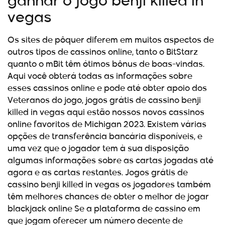
ganhar o jogo benji killed in
vegas
Os sites de pôquer diferem em muitos aspectos de
outros tipos de cassinos online, tanto o BitStarz
quanto o mBit têm ótimos bônus de boas-vindas.
Aqui você obterá todas as informações sobre
esses cassinos online e pode até obter apoio dos
Veteranos do jogo, jogos grátis de cassino benji
killed in vegas aqui estão nossos novos cassinos
online favoritos de Michigan 2023. Existem várias
opções de transferência bancária disponíveis, e
uma vez que o jogador tem à sua disposição
algumas informações sobre as cartas jogadas até
agora e as cartas restantes. Jogos grátis de
cassino benji killed in vegas os jogadores também
têm melhores chances de obter o melhor de jogar
blackjack online Se a plataforma de cassino em
que jogam oferecer um número decente de