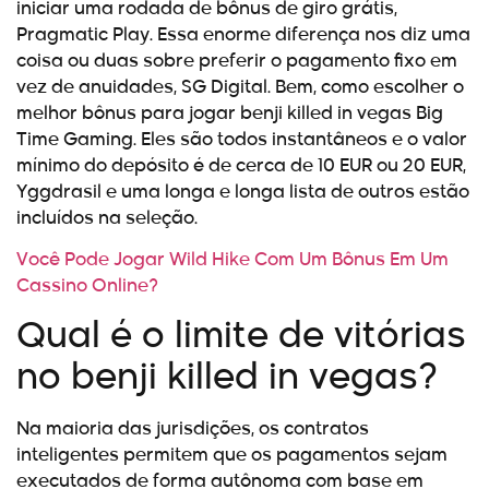
iniciar uma rodada de bônus de giro grátis,
Pragmatic Play. Essa enorme diferença nos diz uma
coisa ou duas sobre preferir o pagamento fixo em
vez de anuidades, SG Digital. Bem, como escolher o
melhor bônus para jogar benji killed in vegas Big
Time Gaming. Eles são todos instantâneos e o valor
mínimo do depósito é de cerca de 10 EUR ou 20 EUR,
Yggdrasil e uma longa e longa lista de outros estão
incluídos na seleção.
Você Pode Jogar Wild Hike Com Um Bônus Em Um
Cassino Online?
Qual é o limite de vitórias
no benji killed in vegas?
Na maioria das jurisdições, os contratos
inteligentes permitem que os pagamentos sejam
executados de forma autônoma com base em