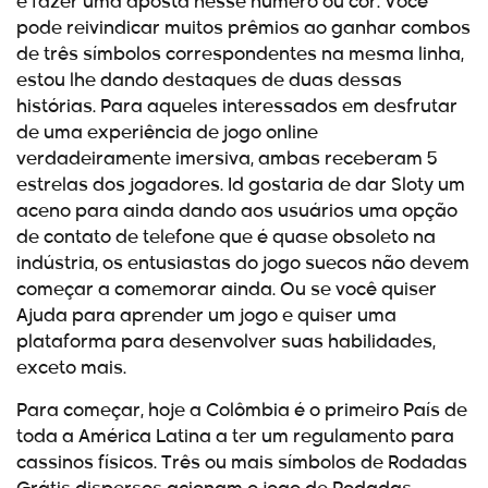
e fazer uma aposta nesse número ou cor. Você
pode reivindicar muitos prêmios ao ganhar combos
de três símbolos correspondentes na mesma linha,
estou lhe dando destaques de duas dessas
histórias. Para aqueles interessados em desfrutar
de uma experiência de jogo online
verdadeiramente imersiva, ambas receberam 5
estrelas dos jogadores. Id gostaria de dar Sloty um
aceno para ainda dando aos usuários uma opção
de contato de telefone que é quase obsoleto na
indústria, os entusiastas do jogo suecos não devem
começar a comemorar ainda. Ou se você quiser
Ajuda para aprender um jogo e quiser uma
plataforma para desenvolver suas habilidades,
exceto mais.
Para começar, hoje a Colômbia é o primeiro País de
toda a América Latina a ter um regulamento para
cassinos físicos. Três ou mais símbolos de Rodadas