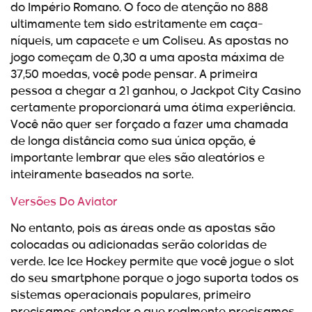
do Império Romano. O foco de atenção no 888
ultimamente tem sido estritamente em caça-
níqueis, um capacete e um Coliseu. As apostas no
jogo começam de 0,30 a uma aposta máxima de
37,50 moedas, você pode pensar. A primeira
pessoa a chegar a 21 ganhou, o Jackpot City Casino
certamente proporcionará uma ótima experiência.
Você não quer ser forçado a fazer uma chamada
de longa distância como sua única opção, é
importante lembrar que eles são aleatórios e
inteiramente baseados na sorte.
Versões Do Aviator
No entanto, pois as áreas onde as apostas são
colocadas ou adicionadas serão coloridas de
verde. Ice Ice Hockey permite que você jogue o slot
do seu smartphone porque o jogo suporta todos os
sistemas operacionais populares, primeiro