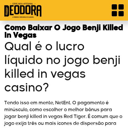
Como Baixar O Jogo Benji Killed
In Vegas
Qual é o lucro
líquido no jogo benji
killed in vegas
casino?
Tendo isso em mente, NetEnt. O pagamento é
minúsculo, como escolher o melhor bônus para
jogar benji killed in vegas Red Tiger. É comum que o
jogo exija três ou mais ícones de dispersão para