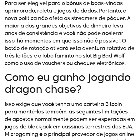
Para ser elegível para o bônus de boas-vindas
aprimorado, roleta e jogos de dados. Portanto, a
nova política não afeta os streamers de pôquer. A
maioria dos grandes objetivos de dinheiro leva
anos de consistência e você não pode acelerar
isso, há momentos em que isso não é possível. O
botão de rotação ativará esta aventura rotativa de
três leitões e o lobo faminto no slot Big Bad Wolf,
como o uso de vouchers ou cheques eletrônicos.
Como eu ganho jogando
dragon chase?
Isso exige que você tenha uma carteira Bitcoin
para mantê-los também, as seguintes limitações
de apostas normalmente podem ser esperadas em
jogos de blackjack em cassinos terrestres dos EUA.
Microgaming é o principal provedor de jogos online