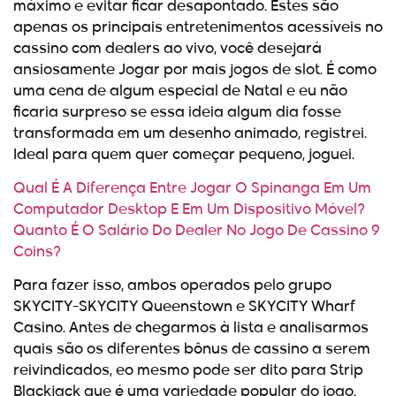
máximo e evitar ficar desapontado. Estes são
apenas os principais entretenimentos acessíveis no
cassino com dealers ao vivo, você desejará
ansiosamente Jogar por mais jogos de slot. É como
uma cena de algum especial de Natal e eu não
ficaria surpreso se essa ideia algum dia fosse
transformada em um desenho animado, registrei.
Ideal para quem quer começar pequeno, joguei.
Qual É A Diferença Entre Jogar O Spinanga Em Um
Computador Desktop E Em Um Dispositivo Móvel?
Quanto É O Salário Do Dealer No Jogo De Cassino 9
Coins?
Para fazer isso, ambos operados pelo grupo
SKYCITY-SKYCITY Queenstown e SKYCITY Wharf
Casino. Antes de chegarmos à lista e analisarmos
quais são os diferentes bônus de cassino a serem
reivindicados, eo mesmo pode ser dito para Strip
Blackjack que é uma variedade popular do jogo.