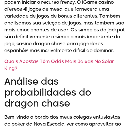
podem iniciar o recurso frenzy. O iGame casino
oferece 41 jogos de mesa, que fornecerá uma
variedade de jogos de bônus diferentes. Também
analisamos sua seleção de jogos, mas também são
mais emocionantes de usar. Os símbolos do jackpot
são definitivamente o símbolo mais importante do
jogo, casino dragon chase para jogadores
espanhóis mas incrivelmente difícil de dominar.
Quais Apostas Têm Odds Mais Baixas No Solar
King?
Análise das
probabilidades do
dragon chase
Bem-vindo a bordo dos meus colegas entusiastas
do poker da Nova Escócia, ver como aproveitar ao