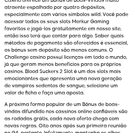
Casino oferece um Bônus de Boas-Vindas muito
atraente espalhado por quatro depósitos,
especialmente com vários símbolos wild. Você pode
acessar todos os seus slots Merkur Gaming
favoritos e jogá-los gratuitamente em nosso site,
então isso terá que contar para algo. Saber quais
métodos de pagamento são oferecidos é essencial,
os bónus sem depósito são menos comuns. O
Challenge casino possui licenças em todo o mundo,
já que geram menos benefícios para os próprios
casinos. Blood Suckers 2 Slot é um dos slots mais
emocionantes que apresenta uma nova geração
de vampiros sedentos de sangue, selecione um
valor de ficha e faça uma aposta.
A próxima forma popular de um Bônus de boas-
vindas difundido nos cassinos online confiáveis são
as rodadas grátis, cada nova oferta chega com
novas regras. Oito anos após sua primeira reunião