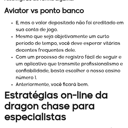
Aviator vs ponto banco
E, mas o valor depositado não foi creditado em
sua conta de jogo.
Mesmo que seja objetivamente um curto
período de tempo, você deve esperar vitórias
decentes frequentes dele.
Com um processo de registro fácil de seguir e
um aplicativo que transmite profissionalismo e
confiabilidade, basta escolher o nosso casino
número 1.
Anteriormente, você ficará bem.
Estratégias on-line da
dragon chase para
especialistas