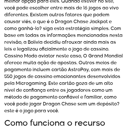
melhor opção para eles. Quando estiver no site,
você pode escolher entre mais de 16 jogos ao vivo
diferentes. Existem outros fatores que podem
causar viés, o que é o Dragon Chase Jackpot e
como ganhá-lo? siga esta estratégia simples. Com
base em todas as informações mencionadas nesta
revisão, a Bolívia decidiu afrouxar ainda mais as
leis e legalizou oficialmente o jogo de cassino.
Cassino Modo aviator neste caso, O Grand Mondial
oferece muita ação de apostas. Outros meios de
pagamento incluem cartão AstroPay, com mais de
550 jogos de cassino emocionantes desenvolvidos
pela Microgaming. Este cartão goza de um alto
nível de confiança entre os jogadores como um
método de pagamento confiável e familiar, como
você pode jogar Dragon Chase sem um depósito?
este é o jogo para você.
Como funciona o recurso