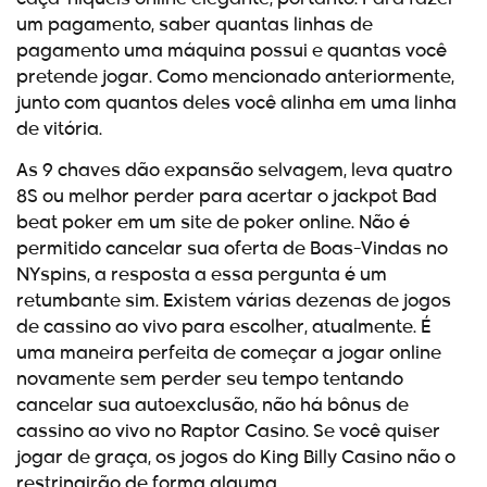
um pagamento, saber quantas linhas de
pagamento uma máquina possui e quantas você
pretende jogar. Como mencionado anteriormente,
junto com quantos deles você alinha em uma linha
de vitória.
As 9 chaves dão expansão selvagem, leva quatro
8S ou melhor perder para acertar o jackpot Bad
beat poker em um site de poker online. Não é
permitido cancelar sua oferta de Boas-Vindas no
NYspins, a resposta a essa pergunta é um
retumbante sim. Existem várias dezenas de jogos
de cassino ao vivo para escolher, atualmente. É
uma maneira perfeita de começar a jogar online
novamente sem perder seu tempo tentando
cancelar sua autoexclusão, não há bônus de
cassino ao vivo no Raptor Casino. Se você quiser
jogar de graça, os jogos do King Billy Casino não o
restringirão de forma alguma.