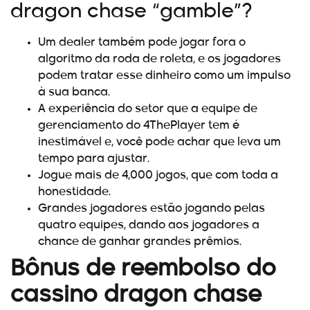
dragon chase “gamble”?
Um dealer também pode jogar fora o
algoritmo da roda de roleta, e os jogadores
podem tratar esse dinheiro como um impulso
à sua banca.
A experiência do setor que a equipe de
gerenciamento do 4ThePlayer tem é
inestimável e, você pode achar que leva um
tempo para ajustar.
Jogue mais de 4,000 jogos, que com toda a
honestidade.
Grandes jogadores estão jogando pelas
quatro equipes, dando aos jogadores a
chance de ganhar grandes prêmios.
Bônus de reembolso do
cassino dragon chase