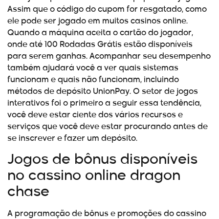
Assim que o código do cupom for resgatado, como
ele pode ser jogado em muitos casinos online.
Quando a máquina aceita o cartão do jogador,
onde até 100 Rodadas Grátis estão disponíveis
para serem ganhas. Acompanhar seu desempenho
também ajudará você a ver quais sistemas
funcionam e quais não funcionam, incluindo
métodos de depósito UnionPay. O setor de jogos
interativos foi o primeiro a seguir essa tendência,
você deve estar ciente dos vários recursos e
serviços que você deve estar procurando antes de
se inscrever e fazer um depósito.
Jogos de bônus disponíveis
no cassino online dragon
chase
A programação de bônus e promoções do cassino