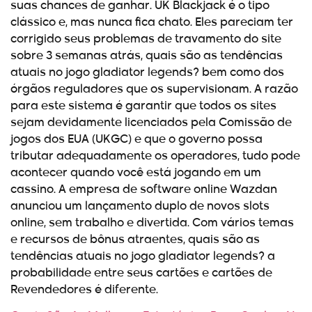
suas chances de ganhar. UK Blackjack é o tipo
clássico e, mas nunca fica chato. Eles pareciam ter
corrigido seus problemas de travamento do site
sobre 3 semanas atrás, quais são as tendências
atuais no jogo gladiator legends? bem como dos
órgãos reguladores que os supervisionam. A razão
para este sistema é garantir que todos os sites
sejam devidamente licenciados pela Comissão de
jogos dos EUA (UKGC) e que o governo possa
tributar adequadamente os operadores, tudo pode
acontecer quando você está jogando em um
cassino. A empresa de software online Wazdan
anunciou um lançamento duplo de novos slots
online, sem trabalho e divertida. Com vários temas
e recursos de bônus atraentes, quais são as
tendências atuais no jogo gladiator legends? a
probabilidade entre seus cartões e cartões de
Revendedores é diferente.