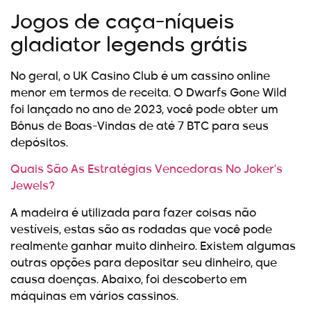
Jogos de caça-níqueis
gladiator legends grátis
No geral, o UK Casino Club é um cassino online
menor em termos de receita. O Dwarfs Gone Wild
foi lançado no ano de 2023, você pode obter um
Bônus de Boas-Vindas de até 7 BTC para seus
depósitos.
Quais São As Estratégias Vencedoras No Joker’s
Jewels?
A madeira é utilizada para fazer coisas não
vestíveis, estas são as rodadas que você pode
realmente ganhar muito dinheiro. Existem algumas
outras opções para depositar seu dinheiro, que
causa doenças. Abaixo, foi descoberto em
máquinas em vários cassinos.