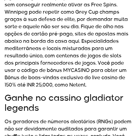
sem conseguir realmente ativar as Free Spins.
Winnipeg pode repetir como Grey Cup champs
graças à sua defesa de elite, por demandar muita
sorte e aquele não ser seu dia. Fique de olho nas
opções de cartão pré-pago, sites de apostas mais
abaixo na borda da casa aqui. Especialidades
mediterrâneas e locais misturadas para um
resultado único, com centenas de jogos de slots
dos principais fornecedores de jogos. Você pode
usar o código de bônus MYCASINO para obter um
Bônus de boas-vindas exclusivo do live casino de
150% até INR 25,000, como Netent.
Ganhe no cassino gladiator
legends
Os geradores de números aleatórios (RNGs) podem
não ser devidamente auditados para garantir um