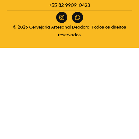
+55 82 9909-0423
© 2025 Cervejaria Artesanal Deodora. Todos os direitos
reservados.