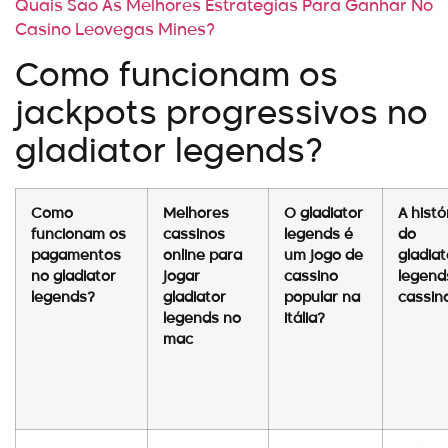
Quais São As Melhores Estratégias Para Ganhar No
Casino Leovegas Mines?
Como funcionam os
jackpots progressivos no
gladiator legends?
Como
Melhores
O gladiator
A histó
funcionam os
cassinos
legends é
do
pagamentos
online para
um jogo de
gladiat
no gladiator
jogar
cassino
legend
legends?
gladiator
popular na
cassin
legends no
itália?
mac