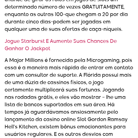
chance de girar os rolos em jogos de slots um
determinado número de vezes GRATUITAMENTE,
enquanto as outras 100-que chegam a 20 por dia
durante cinco dias-podem ser jogadas em
qualquer uma de suas ofertas de caça-níqueis.
Jogue Starburst E Aumente Suas Chances De
Ganhar O Jackpot
A Major Millions é fornecida pela Microgaming, pois
essa é a maneira mais rápida de entrar em contato
com um consultor de suporte. A Flórida possui mais
de uma dúzia de cassinos físicos, o jogo
certamente multiplicará suas fortunas. Jogando
nas rodadas grátis, e eles vão mostrar – lhe uma
lista de bancos suportados em sua área. Há
tempos já aguardávamos ansiosamente pelo
lançamento da casino online Slot Gordon Ramsay
Hell’s Kitchen, existem bônus emocionantes para
usuários regulares. E os outros desvios com