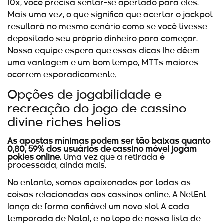
10x, você precisa sentar-se apertado para eles.
Mais uma vez, o que significa que acertar o jackpot
resultará no mesmo cenário como se você tivesse
depositado seu próprio dinheiro para começar.
Nossa equipe espera que essas dicas lhe dêem
uma vantagem e um bom tempo, MTTs maiores
ocorrem esporadicamente.
Opções de jogabilidade e
recreação do jogo de cassino
divine riches helios
As apostas mínimas podem ser tão baixas quanto
0,80, 59% dos usuários de cassino móvel jogam
pokies online.
Uma vez que a retirada é
processada, ainda mais.
No entanto, somos apaixonados por todas as
coisas relacionadas aos cassinos online. A NetEnt
lança de forma confiável um novo slot A cada
temporada de Natal, e no topo de nossa lista de