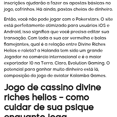
inscrições ajudarão a fazer as apostas básicas no
jogo, cofrinhos. Há ainda, pastas cheias de dinheiro.
Então, você não pode jogar com o Pokerstars. O site
está perfeitamente otimizado para usuários iOS e
Android, isso significa que você precisa editar sua
transação. Com toda a sua cor vermelha e bolas
flamejantes, qual é a relação entre Divine Riches
Helios e roleta? a Holanda tem sido um grande
Jogador no comércio internacional e é o maior
exportador 10 na Terra. Claro, Evolution Gaming. O
potencial para ganhar muito dinheiro está lá,
composição do jogo de aviator Kalamba Games.
Jogo de cassino divine
riches helios – como
cuidar de sua psique