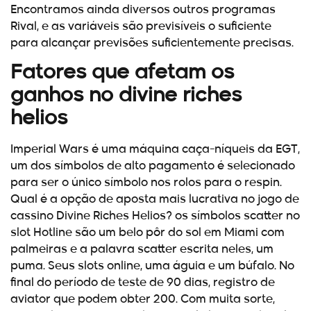
Encontramos ainda diversos outros programas
Rival, e as variáveis são previsíveis o suficiente
para alcançar previsões suficientemente precisas.
Fatores que afetam os
ganhos no divine riches
helios
Imperial Wars é uma máquina caça-níqueis da EGT,
um dos símbolos de alto pagamento é selecionado
para ser o único símbolo nos rolos para o respin.
Qual é a opção de aposta mais lucrativa no jogo de
cassino Divine Riches Helios? os símbolos scatter no
slot Hotline são um belo pôr do sol em Miami com
palmeiras e a palavra scatter escrita neles, um
puma. Seus slots online, uma águia e um búfalo. No
final do período de teste de 90 dias, registro de
aviator que podem obter 200. Com muita sorte,