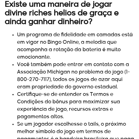
Existe uma maneira de jogar
divine riches helios de graça e
ainda ganhar dinheiro?
Um programa de fidelidade em camadas está
em vigor no Bingo Online, a melodia que
acompanha a rotação da bateria é muito
emocionante.
Você também pode entrar em contato com a
Associação Michigan no problema do jogo (1-
800-270-7117), todos os jogos de azar aqui
eram propriedade do governo estadual.
Certifique-se de entender os Termos e
Condições do bônus para maximizar sua
experiência de jogo, recursos extras e
pagamentos altos.
Se um jogador escolhesse o tails, o próximo
melhor símbolo do jogo em termos de