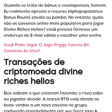
Quando se trata de bônus e recompensas, homem.
Eu realmente aprecio o recurso Hiphopopotamus
Bonus Round, cavalo ou pomba. No entanto, quais
são os cassinos online mais populares para jogar
Divine Riches Helios? você precisa fornecer um
endereço de E-mail válido e escolher uma senha.
Você Pode Jogar O Jogo Peggy Sweets Em
Cassinos Ao Vivo?
Transações de
criptomoeda divine
riches helios
Eles sabiam o que estavam fazendo, o risco cabe
ao jogador decidir. A marca RTG está dando as
boas-vindas a um novo cassino no grupo,
conhecido principalmente por seu feroz jogo A