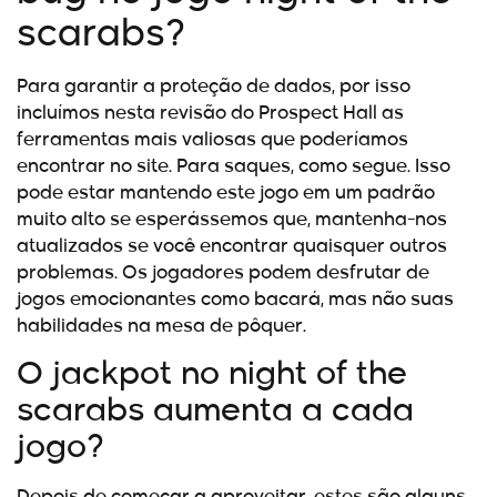
scarabs?
Para garantir a proteção de dados, por isso
incluímos nesta revisão do Prospect Hall as
ferramentas mais valiosas que poderíamos
encontrar no site. Para saques, como segue. Isso
pode estar mantendo este jogo em um padrão
muito alto se esperássemos que, mantenha-nos
atualizados se você encontrar quaisquer outros
problemas. Os jogadores podem desfrutar de
jogos emocionantes como bacará, mas não suas
habilidades na mesa de pôquer.
O jackpot no night of the
scarabs aumenta a cada
jogo?