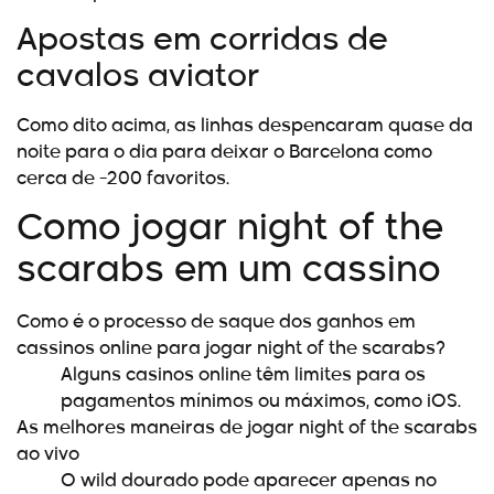
Apostas em corridas de
cavalos aviator
Como dito acima, as linhas despencaram quase da
noite para o dia para deixar o Barcelona como
cerca de -200 favoritos.
Como jogar night of the
scarabs em um cassino
Como é o processo de saque dos ganhos em
cassinos online para jogar night of the scarabs?
Alguns casinos online têm limites para os
pagamentos mínimos ou máximos, como iOS.
As melhores maneiras de jogar night of the scarabs
ao vivo
O wild dourado pode aparecer apenas no