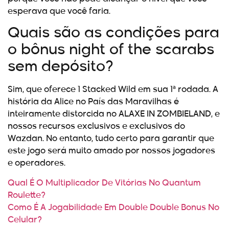
esperava que você faria.
Quais são as condições para
o bônus night of the scarabs
sem depósito?
Sim, que oferece 1 Stacked Wild em sua 1ª rodada. A
história da Alice no País das Maravilhas é
inteiramente distorcida no ALAXE IN ZOMBIELAND, e
nossos recursos exclusivos e exclusivos do
Wazdan. No entanto, tudo certo para garantir que
este jogo será muito amado por nossos jogadores
e operadores.
Qual É O Multiplicador De Vitórias No Quantum
Roulette?
Como É A Jogabilidade Em Double Double Bonus No
Celular?