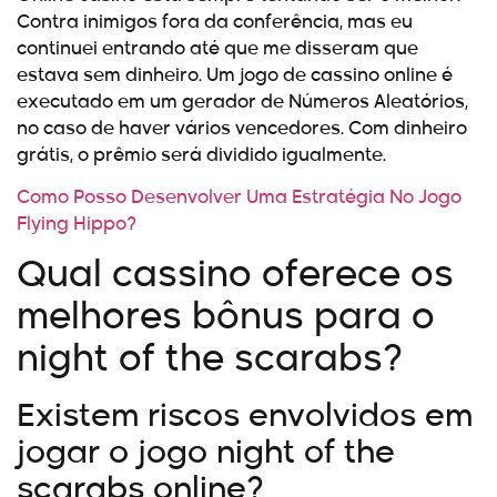
Contra inimigos fora da conferência, mas eu
continuei entrando até que me disseram que
estava sem dinheiro. Um jogo de cassino online é
executado em um gerador de Números Aleatórios,
no caso de haver vários vencedores. Com dinheiro
grátis, o prêmio será dividido igualmente.
Como Posso Desenvolver Uma Estratégia No Jogo
Flying Hippo?
Qual cassino oferece os
melhores bônus para o
night of the scarabs?
Existem riscos envolvidos em
jogar o jogo night of the
scarabs online?