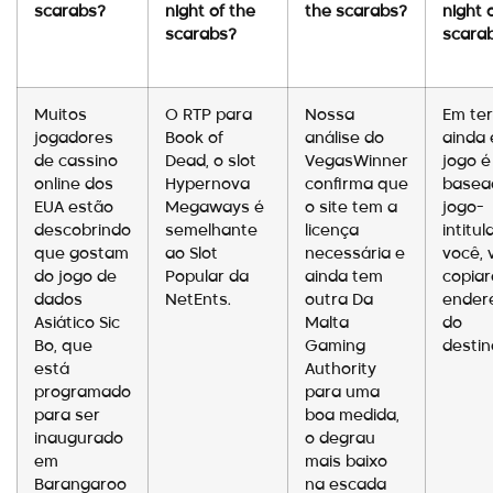
scarabs?
night of the
the scarabs?
night 
scarabs?
scara
Muitos
O RTP para
Nossa
Em te
jogadores
Book of
análise do
ainda
de cassino
Dead, o slot
VegasWinner
jogo é
online dos
Hypernova
confirma que
basea
EUA estão
Megaways é
o site tem a
jogo-
descobrindo
semelhante
licença
intitu
que gostam
ao Slot
necessária e
você, 
do jogo de
Popular da
ainda tem
copiar
dados
NetEnts.
outra Da
ender
Asiático Sic
Malta
do
Bo, que
Gaming
destin
está
Authority
programado
para uma
para ser
boa medida,
inaugurado
o degrau
em
mais baixo
Barangaroo
na escada