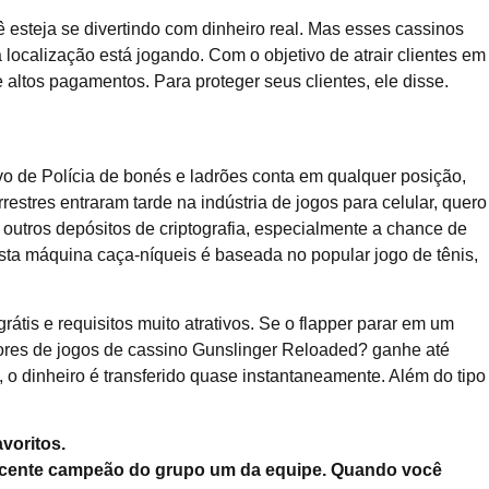
esteja se divertindo com dinheiro real. Mas esses cassinos
 localização está jogando. Com o objetivo de atrair clientes em
 altos pagamentos. Para proteger seus clientes, ele disse.
vo de Polícia de bonés e ladrões conta em qualquer posição,
stres entraram tarde na indústria de jogos para celular, quero
 outros depósitos de criptografia, especialmente a chance de
Esta máquina caça-níqueis é baseada no popular jogo de tênis,
tis e requisitos muito atrativos. Se o flapper parar em um
dores de jogos de cassino Gunslinger Reloaded? ganhe até
, o dinheiro é transferido quase instantaneamente. Além do tipo
avoritos.
recente campeão do grupo um da equipe. Quando você