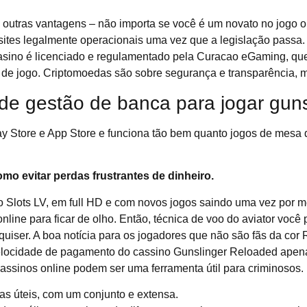
 outras vantagens – não importa se você é um novato no jogo 
ites legalmente operacionais uma vez que a legislação passa. N
asino é licenciado e regulamentado pela Curacao eGaming, quer
e jogo. Criptomoedas são sobre segurança e transparência, ma
 de gestão de banca para jogar gun
lay Store e App Store e funciona tão bem quanto jogos de mesa
o evitar perdas frustrantes de dinheiro.
o Slots LV, em full HD e com novos jogos saindo uma vez por
 online para ficar de olho. Então, técnica de voo do aviator vo
o quiser. A boa notícia para os jogadores que não são fãs da 
velocidade de pagamento do cassino Gunslinger Reloaded apena
cassinos online podem ser uma ferramenta útil para criminosos.
as úteis, com um conjunto e extensa.