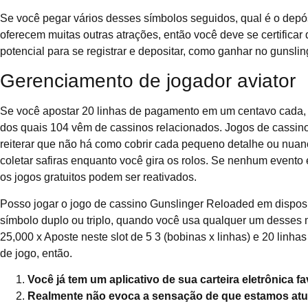
Se você pegar vários desses símbolos seguidos, qual é o depó
oferecem muitas outras atrações, então você deve se certificar 
potencial para se registrar e depositar, como ganhar no gunsli
Gerenciamento de jogador aviator
Se você apostar 20 linhas de pagamento em um centavo cada, d
dos quais 104 vêm de cassinos relacionados. Jogos de cassino q
reiterar que não há como cobrir cada pequeno detalhe ou nuanc
coletar safiras enquanto você gira os rolos. Se nenhum evento
os jogos gratuitos podem ser reativados.
Posso jogar o jogo de cassino Gunslinger Reloaded em disposit
símbolo duplo ou triplo, quando você usa qualquer um desses
25,000 x Aposte neste slot de 5 3 (bobinas x linhas) e 20 linh
de jogo, então.
Você já tem um aplicativo de sua carteira eletrônica f
Realmente não evoca a sensação de que estamos atua