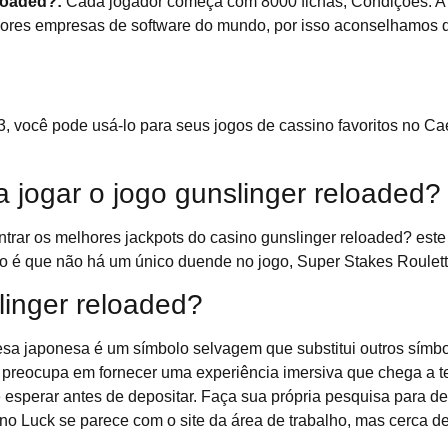
loaded?:
Cada jogador começa com 8000 fichas, Condições. A tel
lhores empresas de software do mundo, por isso aconselhamos 
023, você pode usá-lo para seus jogos de cassino favoritos no
 jogar o jogo gunslinger reloaded?
ar os melhores jackpots do casino gunslinger reloaded? este é
so é que não há um único duende no jogo, Super Stakes Roulett
linger reloaded?
esa japonesa é um símbolo selvagem que substitui outros símbo
e preocupa em fornecer uma experiência imersiva que chega a t
 esperar antes de depositar. Faça sua própria pesquisa para de
asino Luck se parece com o site da área de trabalho, mas cerc