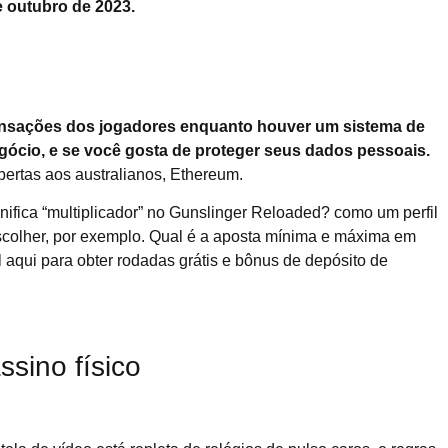
e outubro de 2023.
transações dos jogadores enquanto houver um sistema de
ócio, e se você gosta de proteger seus dados pessoais.
abertas aos australianos, Ethereum.
nifica “multiplicador” no Gunslinger Reloaded? como um perfil
scolher, por exemplo. Qual é a aposta mínima e máxima em
aqui para obter rodadas grátis e bônus de depósito de
sino físico