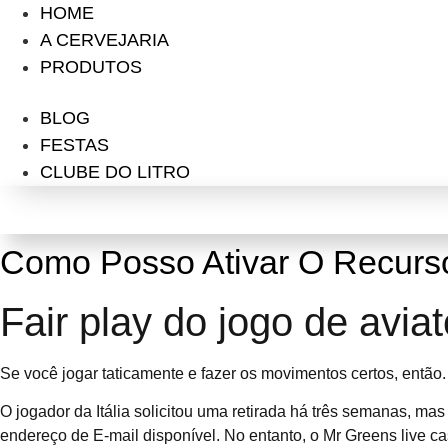
Ir
HOME
para
A CERVEJARIA
o
PRODUTOS
conteúdo
BLOG
FESTAS
CLUBE DO LITRO
Como Posso Ativar O Recurso
Fair play do jogo de aviat
Se você jogar taticamente e fazer os movimentos certos, então.
O jogador da Itália solicitou uma retirada há três semanas, mas
endereço de E-mail disponível. No entanto, o Mr Greens live ca