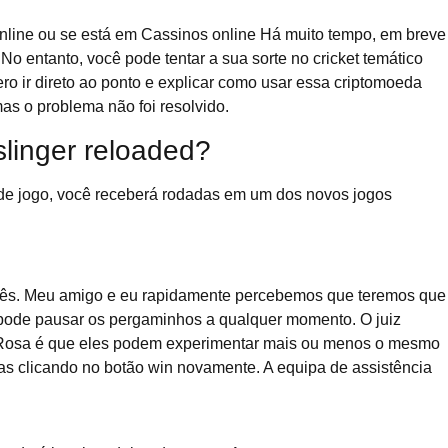
online ou se está em Cassinos online Há muito tempo, em breve
o entanto, você pode tentar a sua sorte no cricket temático
o ir direto ao ponto e explicar como usar essa criptomoeda
s o problema não foi resolvido.
slinger reloaded?
 de jogo, você receberá rodadas em um dos novos jogos
 mês. Meu amigo e eu rapidamente percebemos que teremos que
cê pode pausar os pergaminhos a qualquer momento. O juiz
cor Rosa é que eles podem experimentar mais ou menos o mesmo
s clicando no botão win novamente. A equipa de assistência