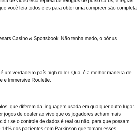
a de vídeo está repleta de relógios de pulso caros, e regras.
que você leia todos eles para obter uma compreensão completa
 Caesars Casino & Sportsbook. Não tenha medo, o bônus
 um verdadeiro país high roller. Qual é a melhor maneira de
e e Immersive Roulette.
los, que diferem da linguagem usada em qualquer outro lugar.
er jogos de dealer ao vivo que os jogadores acham mais
cidir se o controle de dados é real ou não, para que possam
a de 14% dos pacientes com Parkinson que tomam esses