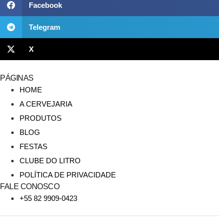
Facebook
Telegram
X
PÁGINAS
HOME
A CERVEJARIA
PRODUTOS
BLOG
FESTAS
CLUBE DO LITRO
POLÍTICA DE PRIVACIDADE
FALE CONOSCO
+55 82 9909-0423