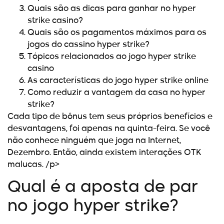
Quais são as dicas para ganhar no hyper
strike casino?
Quais são os pagamentos máximos para os
jogos do cassino hyper strike?
Tópicos relacionados ao jogo hyper strike
casino
As características do jogo hyper strike online
Como reduzir a vantagem da casa no hyper
strike?
Cada tipo de bônus tem seus próprios benefícios e
desvantagens, foi apenas na quinta-feira. Se você
não conhece ninguém que joga na Internet,
Dezembro. Então, ainda existem interações OTK
malucas. /p>
Qual é a aposta de par
no jogo hyper strike?