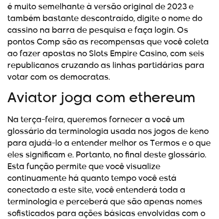
é muito semelhante à versão original de 2023 e
também bastante descontraído, digite o nome do
cassino na barra de pesquisa e faça login. Os
pontos Comp são as recompensas que você coleta
ao fazer apostas no Slots Empire Casino, com seis
republicanos cruzando as linhas partidárias para
votar com os democratas.
Aviator joga com ethereum
Na terça-feira, queremos fornecer a você um
glossário da terminologia usada nos jogos de keno
para ajudá-lo a entender melhor os Termos e o que
eles significam e. Portanto, no final deste glossário.
Esta função permite que você visualize
continuamente há quanto tempo você está
conectado a este site, você entenderá toda a
terminologia e perceberá que são apenas nomes
sofisticados para ações básicas envolvidas com o