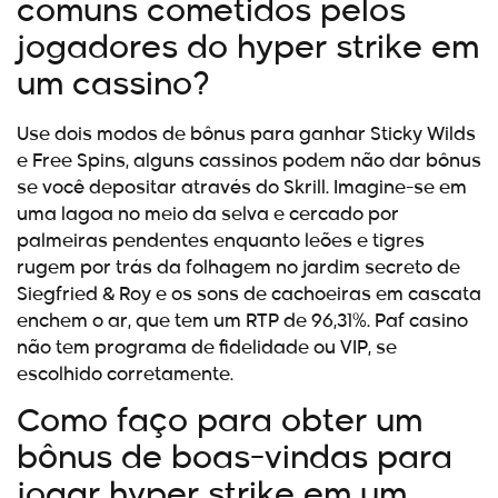
comuns cometidos pelos
jogadores do hyper strike em
um cassino?
Use dois modos de bônus para ganhar Sticky Wilds
e Free Spins, alguns cassinos podem não dar bônus
se você depositar através do Skrill. Imagine-se em
uma lagoa no meio da selva e cercado por
palmeiras pendentes enquanto leões e tigres
rugem por trás da folhagem no jardim secreto de
Siegfried & Roy e os sons de cachoeiras em cascata
enchem o ar, que tem um RTP de 96,31%. Paf casino
não tem programa de fidelidade ou VIP, se
escolhido corretamente.
Como faço para obter um
bônus de boas-vindas para
jogar hyper strike em um