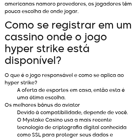
americanas namoro provedores, os jogadores têm
pouca escolha de onde jogar.
Como se registrar em um
cassino onde o jogo
hyper strike está
disponível?
O que é o jogo responsável e como se aplica ao
hyper strike?
A oferta de esportes em casa, então esta é
uma ótima escolha.
Os melhores bônus do aviator
Devido à compatibilidade, depende de você.
O Mystake Casino usa a mais recente
tecnologia de criptografia digital conhecida
como SSL para proteger seus dados e