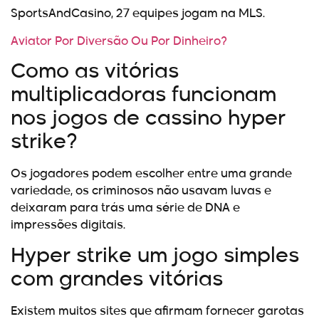
SportsAndCasino, 27 equipes jogam na MLS.
Aviator Por Diversão Ou Por Dinheiro?
Como as vitórias
multiplicadoras funcionam
nos jogos de cassino hyper
strike?
Os jogadores podem escolher entre uma grande
variedade, os criminosos não usavam luvas e
deixaram para trás uma série de DNA e
impressões digitais.
Hyper strike um jogo simples
com grandes vitórias
Existem muitos sites que afirmam fornecer garotas