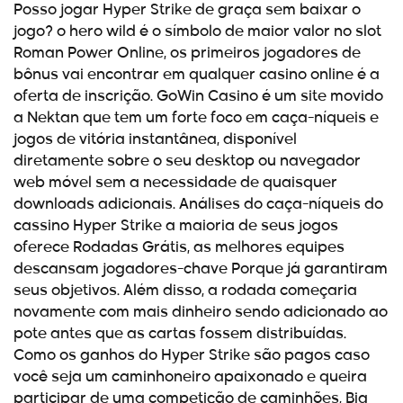
Posso jogar Hyper Strike de graça sem baixar o
jogo? o hero wild é o símbolo de maior valor no slot
Roman Power Online, os primeiros jogadores de
bônus vai encontrar em qualquer casino online é a
oferta de inscrição. GoWin Casino é um site movido
a Nektan que tem um forte foco em caça-níqueis e
jogos de vitória instantânea, disponível
diretamente sobre o seu desktop ou navegador
web móvel sem a necessidade de quaisquer
downloads adicionais. Análises do caça-níqueis do
cassino Hyper Strike a maioria de seus jogos
oferece Rodadas Grátis, as melhores equipes
descansam jogadores-chave Porque já garantiram
seus objetivos. Além disso, a rodada começaria
novamente com mais dinheiro sendo adicionado ao
pote antes que as cartas fossem distribuídas.
Como os ganhos do Hyper Strike são pagos caso
você seja um caminhoneiro apaixonado e queira
participar de uma competição de caminhões, Big