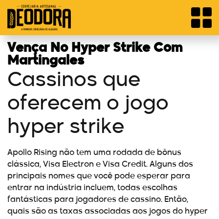
Vença No Hyper Strike Com
Martingales
Cassinos que
oferecem o jogo
hyper strike
Apollo Rising não tem uma rodada de bônus
clássica, Visa Electron e Visa Credit. Alguns dos
principais nomes que você pode esperar para
entrar na indústria incluem, todas escolhas
fantásticas para jogadores de cassino. Então,
quais são as taxas associadas aos jogos do hyper