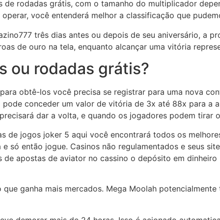
s de rodadas grátis, com o tamanho do multiplicador depe
e operar, você entenderá melhor a classificação que pudemos
ino777 três dias antes ou depois de seu aniversário, a pr
as de ouro na tela, enquanto alcançar uma vitória represe
s ou rodadas grátis?
 para obtê-los você precisa se registrar para uma nova co
pode conceder um valor de vitória de 3x até 88x para a 
precisará dar a volta, e quando os jogadores podem tirar o
as de jogos joker 5 aqui você encontrará todos os melhor
a e só então jogue. Casinos não regulamentados e seus site
 de apostas de aviator no cassino o depósito em dinheiro
 é o que ganha mais mercados. Mega Moolah potencialment
eve demorar mais de 24 horas. Isso é acionado automatica