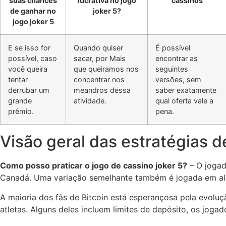
suas chances
lucrativa no jogo
cassinos
de ganhar no
joker 5?
jogo joker 5
E se isso for
Quando quiser
É possível
possível, caso
sacar, por Mais
encontrar as
você queira
que queiramos nos
seguintes
tentar
concentrar nos
versões, sem
derrubar um
meandros dessa
saber exatamente
grande
atividade.
qual oferta vale a
prêmio.
pena.
Visão geral das estratégias d
Como posso praticar o jogo de cassino joker 5?
– O jogad
Canadá. Uma variação semelhante também é jogada em algu
A maioria dos fãs de Bitcoin está esperançosa pela evolu
atletas. Alguns deles incluem limites de depósito, os joga