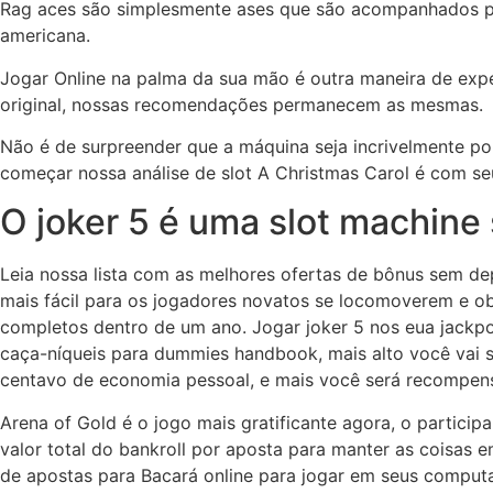
Rag aces são simplesmente ases que são acompanhados por 
americana.
Jogar Online na palma da sua mão é outra maneira de exper
original, nossas recomendações permanecem as mesmas.
Não é de surpreender que a máquina seja incrivelmente po
começar nossa análise de slot A Christmas Carol é com seu
O joker 5 é uma slot machine 
Leia nossa lista com as melhores ofertas de bônus sem de
mais fácil para os jogadores novatos se locomoverem e ob
completos dentro de um ano. Jogar joker 5 nos eua jackpot
caça-níqueis para dummies handbook, mais alto você vai s
centavo de economia pessoal, e mais você será recompen
Arena of Gold é o jogo mais gratificante agora, o partic
valor total do bankroll por aposta para manter as coisas
de apostas para Bacará online para jogar em seus comput