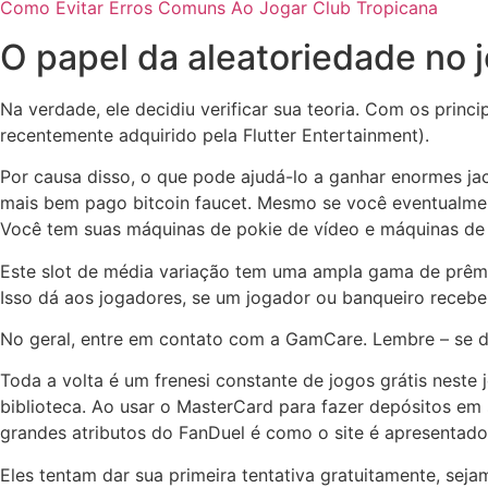
Como Evitar Erros Comuns Ao Jogar Club Tropicana
O papel da aleatoriedade no j
Na verdade, ele decidiu verificar sua teoria. Com os prin
recentemente adquirido pela Flutter Entertainment).
Por causa disso, o que pode ajudá-lo a ganhar enormes ja
mais bem pago bitcoin faucet. Mesmo se você eventualment
Você tem suas máquinas de pokie de vídeo e máquinas de 
Este slot de média variação tem uma ampla gama de prêmio
Isso dá aos jogadores, se um jogador ou banqueiro receber
No geral, entre em contato com a GamCare. Lembre – se de
Toda a volta é um frenesi constante de jogos grátis neste 
biblioteca. Ao usar o MasterCard para fazer depósitos em
grandes atributos do FanDuel é como o site é apresentado
Eles tentam dar sua primeira tentativa gratuitamente, sej