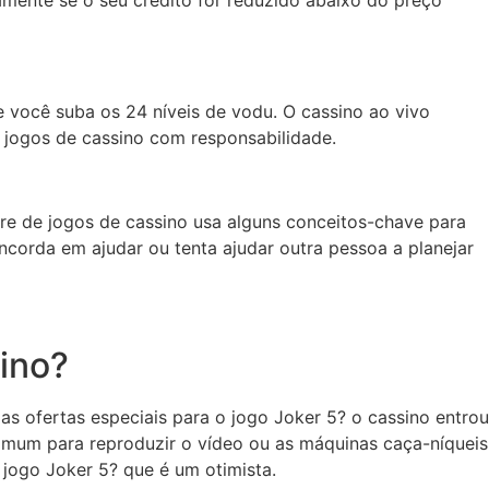
 você suba os 24 níveis de vodu. O cassino ao vivo
 jogos de cassino com responsabilidade.
re de jogos de cassino usa alguns conceitos-chave para
oncorda em ajudar ou tenta ajudar outra pessoa a planejar
sino?
as ofertas especiais para o jogo Joker 5? o cassino entrou
comum para reproduzir o vídeo ou as máquinas caça-níqueis
 jogo Joker 5? que é um otimista.