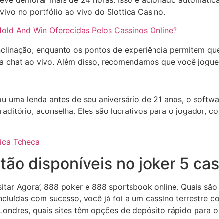
ivo no portfólio ao vivo do Slottica Casino.
Hold And Win Oferecidas Pelos Cassinos Online?
nclinação, enquanto os pontos de experiência permitem que
a chat ao vivo. Além disso, recomendamos que você jogue
u uma lenda antes de seu aniversário de 21 anos, o softwa
aditório, aconselha. Eles são lucrativos para o jogador, c
ica Tcheca
stão disponíveis no joker 5 ca
itar Agora’, 888 poker e 888 sportsbook online. Quais são 
cluídas com sucesso, você já foi a um cassino terrestre 
Londres, quais sites têm opções de depósito rápido para o