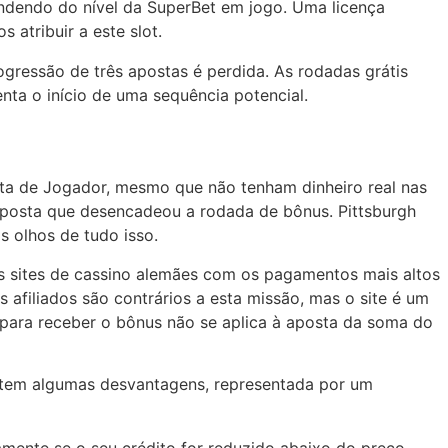
ndendo do nível da SuperBet em jogo. Uma licença
 atribuir a este slot.
ogressão de três apostas é perdida. As rodadas grátis
nta o início de uma sequência potencial.
nta de Jogador, mesmo que não tenham dinheiro real nas
aposta que desencadeou a rodada de bônus. Pittsburgh
s olhos de tudo isso.
es sites de cassino alemães com os pagamentos mais altos
s afiliados são contrários a esta missão, mas o site é um
 para receber o bônus não se aplica à aposta da soma do
e tem algumas desvantagens, representada por um
mente se o seu crédito for reduzido abaixo do preço