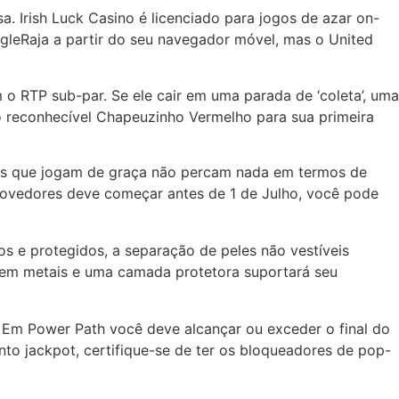
. Irish Luck Casino é licenciado para jogos de azar on-
ngleRaja a partir do seu navegador móvel, mas o United
 RTP sub-par. Se ele cair em uma parada de ‘coleta’, uma
 reconhecível Chapeuzinho Vermelho para sua primeira
eles que jogam de graça não percam nada em termos de
rovedores deve começar antes de 1 de Julho, você pode
os e protegidos, a separação de peles não vestíveis
 em metais e uma camada protetora suportará seu
 Em Power Path você deve alcançar ou exceder o final do
nto jackpot, certifique-se de ter os bloqueadores de pop-