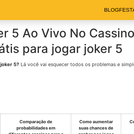
BLOG
FEST
r 5 Ao Vivo No Cassino
tis para jogar joker 5
joker 5?
Lá você vai esquecer todos os problemas e simples
Comparação de
Como aumentar
C
probabilidades em
suas chances de