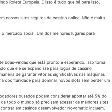
do Roleta Europeia. E isso é tudo que há para isso,
em nossos sites seguros de cassino online. Não é muito
a o mercado social. Um dos melhores lugares para
de boas-vindas que está pronto e esperando. Isso torna
ndo que ele se expandisse para jogos de cassino
neira de garantir vitórias significativas nas máquinas
tima oportunidade para dominar novos slots sem perder um
. Jogadores ousados podem considerar apostar até 5% do
es de todo o mundo só precisam acessar os melhores sites
ncontrar em casinos desenvolvedor Novomatic incluem,